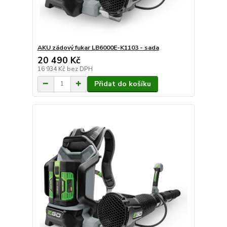
AKU zádový fukar LB6000E-K1103 - sada
20 490 Kč
16 934 Kč
bez DPH
Přidat do košíku