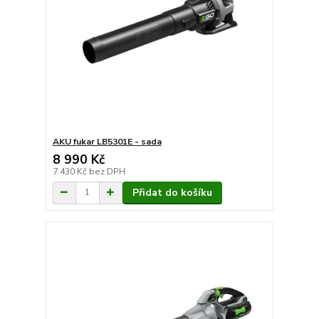
AKU fukar LB5301E - sada
8 990 Kč
7 430 Kč
bez DPH
Přidat do košíku