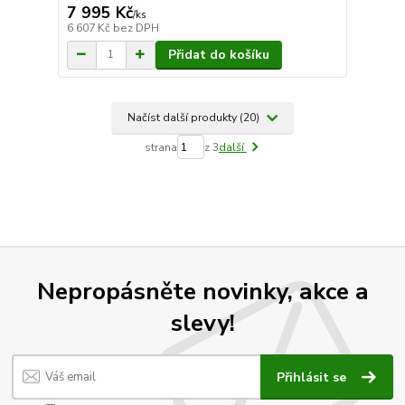
7 995 Kč
/
ks
6 607 Kč
bez DPH
Přidat do košíku
Načíst další produkty (20)
strana
z 3
další
Nepropásněte novinky, akce a
slevy!
Přihlásit se