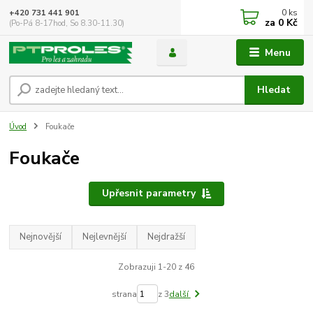
0
ks
+420 731 441 901
za
0 Kč
(Po-Pá 8-17hod, So 8.30-11.30)
Menu
Hledat
Úvod
Foukače
Foukače
Upřesnit parametry
Nejnovější
Nejlevnější
Nejdražší
Zobrazuji 1-20 z 46
strana
z 3
další