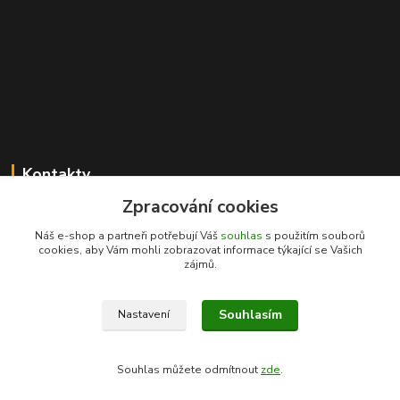
Kontakty
Zpracování cookies
Karel Novotný
+420 731 441 901
Náš e-shop a partneři potřebují Váš
souhlas
s použitím souborů
(Po-Pá 8-17hod, So 8.30-11.30)
cookies, aby Vám mohli zobrazovat informace týkající se Vašich
zájmů.
prachatice@ptproles.cz
Souhlasím
Nastavení
Souhlas můžete odmítnout
zde
.
Vytvořeno na
Eshop-rychle.cz