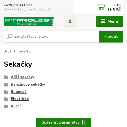
0
ks
+420 731 441 901
za
0 Kč
(Po-Pá 8-17hod, So 8.30-11.30)
Menu
Hledat
Úvod
Sekačky
Sekačky
AKU sekačky
Benzínové sekačky
Bubnové
Elektrické
Ruční
Upřesnit parametry