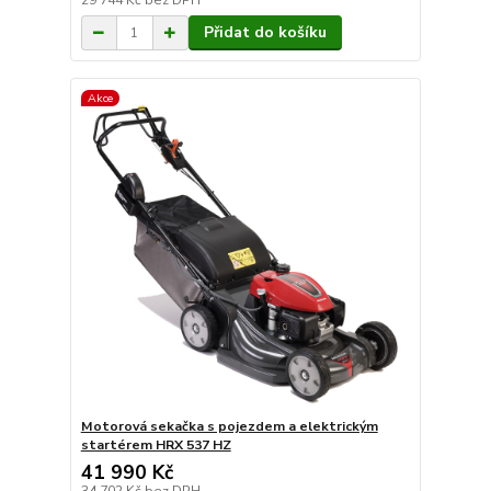
29 744 Kč
bez DPH
Přidat do košíku
Akce
Motorová sekačka s pojezdem a elektrickým
startérem HRX 537 HZ
41 990 Kč
34 702 Kč
bez DPH