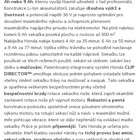
Ah nebo 9 Ah
, kterou využijí hlavně uživatelé z řad profesionálů.
Konstrukce Li-Ion akaumulátorů zaručuje
dlouhou výdrž a
životnost
a potenciál napětí 36 V je naprosto optimální pro
dosažení maximálního výkonu a schopnosti přenesení
maximálního napájecího proudu na elektromotor. Na plně nabitou
2
baterii 6 Ah sekačka poseká plochu o rozloze až 500 m
.
Nabíječka Honda nabije baterii 4 Ah za 35 minut, 6 Ah za 55 minut
a 9 Ah za 77 minut. Výška střihu trávníku se pohodlně nastavuje
rozměrnou pákou samostatně na každé nápravě. Sekačku lze
používat ve třech režimech použití; sekání se sběrem, sekání bez
sběru a
mulčování.
Patentovaný integrovaný systém Honda
CLIP
DIRECTOR™
umožňuje obsluze jedním pohybem ovladače během
vteřiny změnit sekačku trávy na mulčovač a naopak. Tato sekačka
je opatřena veškerými bezpečnostními prvky včetně
bezpečnostní brzdy
rotace sekacího nože, která zajistí okamžité
zastavení rotace nože při vypnutí motoru.
Robustní a pevná
konstrukce podvozku spolehlivě snese působení ohromného
výkonu motoru na rotující sekací nůž a navíc v maximální možné
míře pohlcuje vibrace, které se dále nepřenáší na ovládací madlo
sekačky. Práce je potom
příjemnější
. Tato Honda je určena pro
uživatele, kteří kladou vysoké nároky na
tichý provoz bez emisí,
sekací výkon, snadnou obsluhu
a svou velikostí je vhodná jak