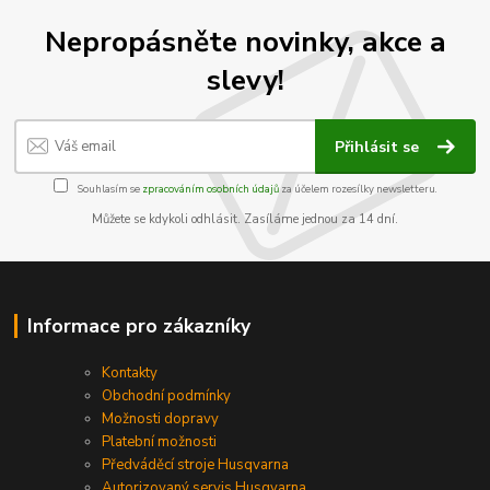
Nepropásněte novinky, akce a
slevy!
Přihlásit se
Souhlasím se
zpracováním osobních údajů
za účelem rozesílky newsletteru.
Můžete se kdykoli odhlásit. Zasíláme jednou za 14 dní.
Informace pro zákazníky
Kontakty
Obchodní podmínky
Možnosti dopravy
Platební možnosti
Předváděcí stroje Husqvarna
Autorizovaný servis Husqvarna