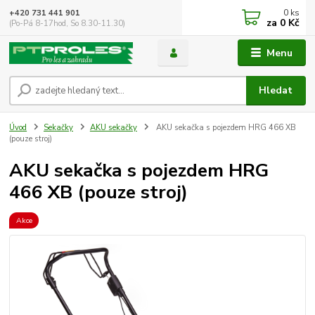
0
ks
+420 731 441 901
za
0 Kč
(Po-Pá 8-17hod, So 8.30-11.30)
Menu
Hledat
Úvod
Sekačky
AKU sekačky
AKU sekačka s pojezdem HRG 466 XB
(pouze stroj)
AKU sekačka s pojezdem HRG
466 XB (pouze stroj)
Akce