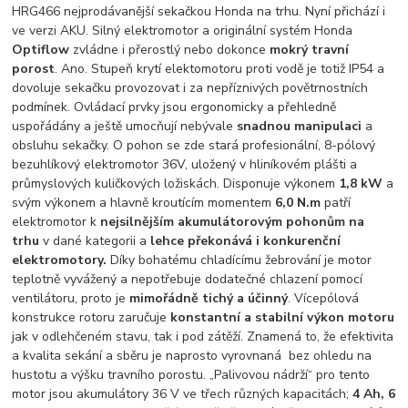
HRG466 nejprodávanější sekačkou Honda na trhu. Nyní přichází i
ve verzi AKU. Silný elektromotor a originální systém Honda
Optiflow
zvládne i přerostlý nebo dokonce
mokrý travní
porost
. Ano. Stupeň krytí elektomotoru proti vodě je totiž IP54 a
dovoluje sekačku provozovat i za nepříznivých povětrnostních
podmínek. Ovládací prvky jsou ergonomicky a přehledně
uspořádány a ještě umocňují nebývale
snadnou manipulaci
a
obsluhu sekačky. O pohon se zde stará profesionální, 8-pólový
bezuhlíkový elektromotor 36V, uložený v hliníkovém plášti a
průmyslových kuličkových ložiskách. Disponuje výkonem
1,8 kW
a
svým výkonem a hlavně kroutícím momentem
6,0 N.m
patří
elektromotor k
nejsilnějším akumulátorovým pohonům na
trhu
v dané kategorii a
lehce překonává i konkurenční
elektromotory.
Díky bohatému chladícímu žebrování je motor
teplotně vyvážený a nepotřebuje dodatečné chlazení pomocí
ventilátoru, proto je
mimořádně tichý a účinný
. Vícepólová
konstrukce rotoru zaručuje
konstantní a stabilní výkon motoru
jak v odlehčeném stavu, tak i pod zátěží. Znamená to, že efektivita
a kvalita sekání a sběru je naprosto vyrovnaná bez ohledu na
hustotu a výšku travního porostu. „Palivovou nádrží“ pro tento
motor jsou akumulátory 36 V ve třech různých kapacitách;
4 Ah, 6