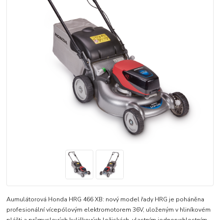
Aumulátorová Honda HRG 466 XB: nový model řady HRG je poháněna
profesionální vícepólovým elektromotorem 36V, uloženým v hliníkovém