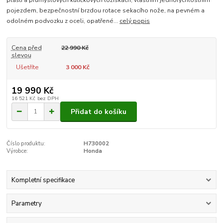
plášti a průmyslových kuličkových ložiskách, vlastním jednorychlostním
pojezdem, bezpečnostní brzdou rotace sekacího nože, na pevném a
odolném podvozku z oceli, opatřené...
celý popis
Cena před
22 990 Kč
slevou
Ušetříte
3 000 Kč
19 990 Kč
16 521 Kč
bez DPH
Přidat do košíku
Číslo produktu:
H730002
Výrobce:
Honda
Kompletní specifikace
Parametry