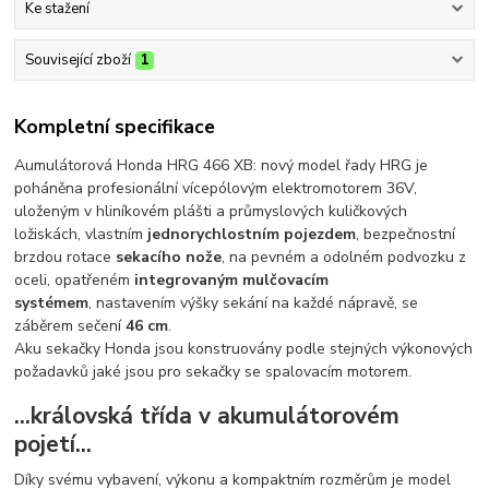
Ke stažení
Související zboží
1
Kompletní specifikace
Aumulátorová Honda HRG 466 XB: nový model řady HRG je
poháněna profesionální vícepólovým elektromotorem 36V,
uloženým v hliníkovém plášti a průmyslových kuličkových
ložiskách, vlastním
jednorychlostním pojezdem
, bezpečnostní
brzdou rotace
sekacího nože
, na pevném a odolném podvozku z
oceli, opatřeném
integrovaným mulčovacím
systémem
, nastavením výšky sekání na každé nápravě, se
záběrem sečení
46 cm
.
Aku sekačky Honda jsou konstruovány podle stejných výkonových
požadavků jaké jsou pro sekačky se spalovacím motorem.
...královská třída v akumulátorovém
pojetí...
Díky svému vybavení, výkonu a kompaktním rozměrům je model