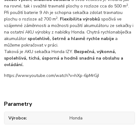
2
na rovné, tak i svažité travnaté plochy o rozloze cca do 500 m
.
Při použití baterie 9 Ah je schopna sekačka zdolat travnatou
2
plochu o rozloze až 700 m
.
Flexibilita výrobků
spočívá ve
vzájemné záměnnosti a možnosti použití akumulátoru ze sekačky i
na ostatní AKU výrobky z nabídky Honda. Chytrá rychlonabíječka
akumulátor
spolehlivě, šetrně a hlavně rychle nabije
a
můžeme pokračovat v práci.
Taková je AKU sekačka Honda IZY.
Bezpečná, výkonná,
spolehlivá, tichá, úsporná a hodně snadná na obsluhu a
ovládání.
https://www.youtube.com/watch?v=hXp-6pMrGjI
Parametry
Výrobce
Honda