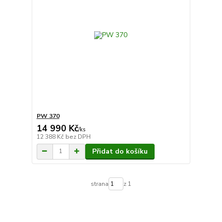
PW 370
14 990 Kč
/
ks
12 388 Kč
bez DPH
Přidat do košíku
strana
z 1