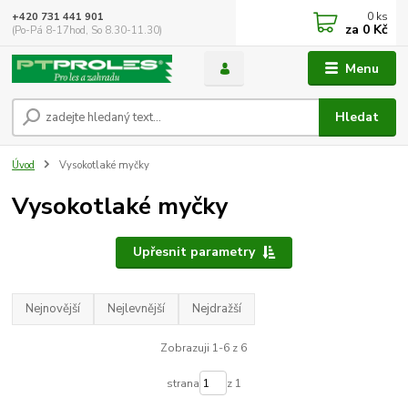
0
ks
+420 731 441 901
za
0 Kč
(Po-Pá 8-17hod, So 8.30-11.30)
Menu
Hledat
Úvod
Vysokotlaké myčky
Vysokotlaké myčky
Upřesnit parametry
Nejnovější
Nejlevnější
Nejdražší
Zobrazuji 1-6 z 6
strana
z 1