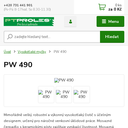
0
ks
+420 731 441 901
za
0 Kč
(Po-Pá 8-17hod, So 8.30-11.30)
Menu
Hledat
Úvod
Vysokotlaké myčky
PW 490
PW 490
Mimořádně velký, robustní a výkonný vysokotlaký čistič s účelným
designem, určený pro náročné venkovní úklidové práce. Mosazné
čerpadlo s keramickými písty zajišťuje vynikající životnost. Mosazná