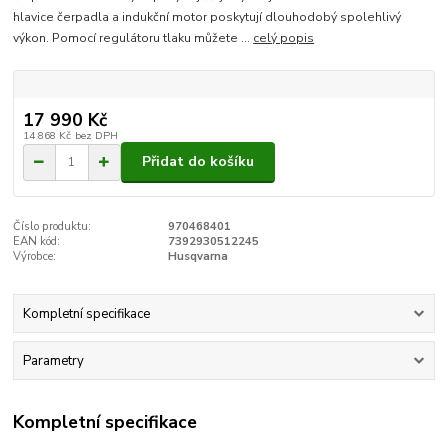
hlavice čerpadla a indukční motor poskytují dlouhodobý spolehlivý
výkon. Pomocí regulátoru tlaku můžete ...
celý popis
17 990 Kč
14 868 Kč
bez DPH
Přidat do košíku
Číslo produktu:
970468401
EAN kód:
7392930512245
Výrobce:
Husqvarna
Kompletní specifikace
Parametry
Kompletní specifikace