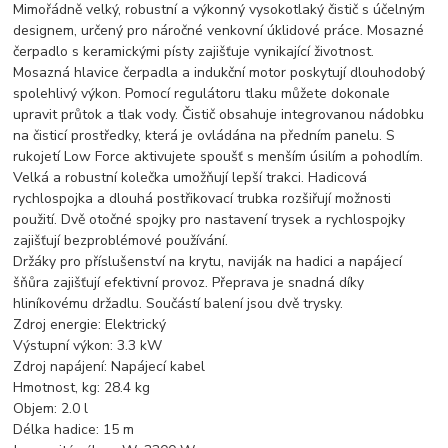
Mimořádně velký, robustní a výkonný vysokotlaký čistič s účelným
designem, určený pro náročné venkovní úklidové práce. Mosazné
čerpadlo s keramickými písty zajišťuje vynikající životnost.
Mosazná hlavice čerpadla a indukční motor poskytují dlouhodobý
spolehlivý výkon. Pomocí regulátoru tlaku můžete dokonale
upravit průtok a tlak vody. Čistič obsahuje integrovanou nádobku
na čisticí prostředky, která je ovládána na předním panelu. S
rukojetí Low Force aktivujete spoušť s menším úsilím a pohodlím.
Velká a robustní kolečka umožňují lepší trakci. Hadicová
rychlospojka a dlouhá postřikovací trubka rozšiřují možnosti
použití. Dvě otočné spojky pro nastavení trysek a rychlospojky
zajišťují bezproblémové používání.
Držáky pro příslušenství na krytu, naviják na hadici a napájecí
šňůra zajišťují efektivní provoz. Přeprava je snadná díky
hliníkovému držadlu. Součástí balení jsou dvě trysky.
Zdroj energie: Elektrický
Výstupní výkon: 3.3 kW
Zdroj napájení: Napájecí kabel
Hmotnost, kg: 28.4 kg
Objem: 2.0 l
Délka hadice: 15 m