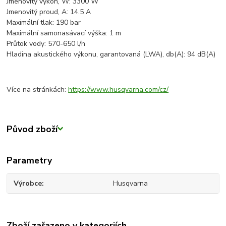
Jmenovitý výkon, W: 3300 W
Jmenovitý proud, A: 14.5 A
Maximální tlak: 190 bar
Maximální samonasávací výška: 1 m
Průtok vody: 570-650 l/h
Hladina akustického výkonu, garantovaná (LWA), db(A): 94 dB(A)
Více na stránkách:
https://www.husqvarna.com/cz/
Původ zboží
Parametry
Výrobce
Husqvarna
Zboží zařazeno v kategoriích