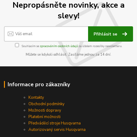
Nepropásněte novinky, akce a
slevy!
Přihlásit se
Souhlasím se
zpracováním osobních údajů
za účelem rozesílky newsletteru.
Můžete se kdykoli odhlásit. Zasíláme jednou za 14 dní.
Informace pro zákazníky
Kontakty
Obchodní podmínky
Možnosti dopravy
Platební možnosti
Předváděcí stroje Husqvarna
Autorizovaný servis Husqvarna