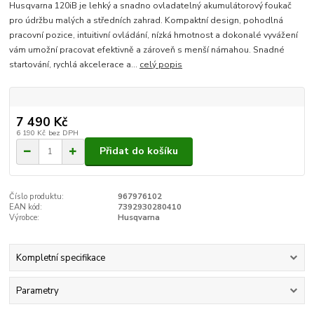
Husqvarna 120iB je lehký a snadno ovladatelný akumulátorový foukač
pro údržbu malých a středních zahrad. Kompaktní design, pohodlná
pracovní pozice, intuitivní ovládání, nízká hmotnost a dokonalé vyvážení
vám umožní pracovat efektivně a zároveň s menší námahou. Snadné
startování, rychlá akcelerace a...
celý popis
7 490 Kč
6 190 Kč
bez DPH
Přidat do košíku
Číslo produktu:
967976102
EAN kód:
7392930280410
Výrobce:
Husqvarna
Kompletní specifikace
Parametry