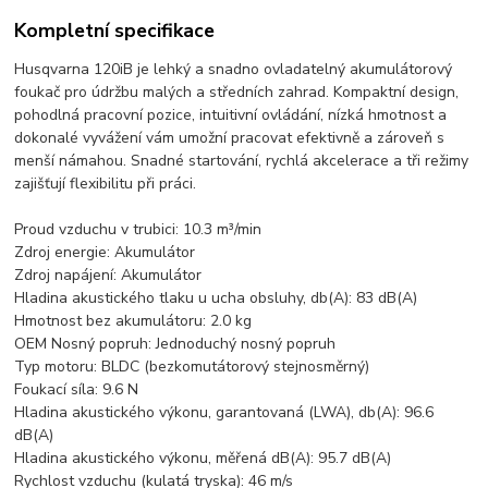
Kompletní specifikace
Husqvarna 120iB je lehký a snadno ovladatelný akumulátorový
foukač pro údržbu malých a středních zahrad. Kompaktní design,
pohodlná pracovní pozice, intuitivní ovládání, nízká hmotnost a
dokonalé vyvážení vám umožní pracovat efektivně a zároveň s
menší námahou. Snadné startování, rychlá akcelerace a tři režimy
zajišťují flexibilitu při práci.
Proud vzduchu v trubici: 10.3 m³/min
Zdroj energie: Akumulátor
Zdroj napájení: Akumulátor
Hladina akustického tlaku u ucha obsluhy, db(A): 83 dB(A)
Hmotnost bez akumulátoru: 2.0 kg
OEM Nosný popruh: Jednoduchý nosný popruh
Typ motoru: BLDC (bezkomutátorový stejnosměrný)
Foukací síla: 9.6 N
Hladina akustického výkonu, garantovaná (LWA), db(A): 96.6
dB(A)
Hladina akustického výkonu, měřená dB(A): 95.7 dB(A)
Rychlost vzduchu (kulatá tryska): 46 m/s