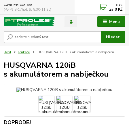
0
ks
+420 731 441 901
za
0 Kč
(Po-Pá 8-17hod, So 8.30-11.30)
Menu
Hledat
Úvod
Foukače
HUSQVARNA 120iB s akumulátorem a nabíječkou
HUSQVARNA 120iB
s akumulátorem a nabíječkou
DOPRODEJ