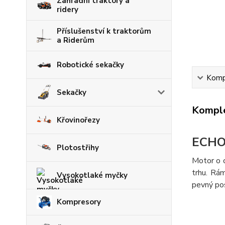
Zahradní traktory a
ridery
Příslušenství k traktorům
a Riderům
Robotické sekačky
Kompl
Sekačky
Komple
Křovinořezy
ECHO
Plotostřihy
Motor o 
trhu. Rám
Vysokotlaké myčky
pevný pos
Kompresory