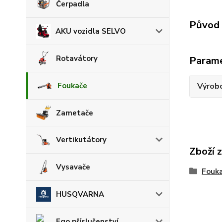
Čerpadla
Původ 
AKU vozidla SELVO
Rotavátory
Param
Foukače
Výrob
Zametače
Vertikutátory
Zboží 
Vysavače
Fouk
HUSQVARNA
Ego příslušenství