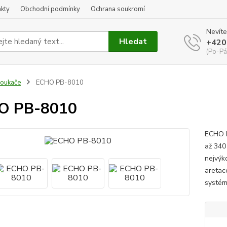
kty
Obchodní podmínky
Ochrana soukromí
Nevíte
Hledat
+420
(Po-Pá
oukače
ECHO PB-8010
O PB-8010
ECHO P
až 340
nejvýk
aretace
systém