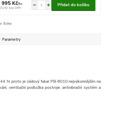
 995 Kč
/
ks
Přidat do košíku
872 Kč
bez DPH
e:
Echo
Parametry
 44 N, proto je zádový fukar PB-8010 nejvýkonnějším na
ní, ventilační podložka postroje, antivibrační systém a