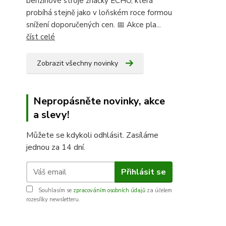
benzínové stroje značky ECHO, která
probíhá stejně jako v loňském roce formou
snížení doporučených cen. 📅 Akce pla...
číst celé
Zobrazit všechny novinky
Nepropásněte novinky, akce
a slevy!
Můžete se kdykoli odhlásit. Zasíláme
jednou za 14 dní.
Přihlásit se
Souhlasím se
zpracováním osobních údajů
za účelem
rozesílky newsletteru.