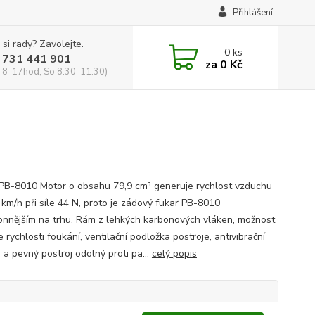
Přihlášení
 si rady? Zavolejte.
0
ks
 731 441 901
za
0 Kč
 8-17hod, So 8.30-11.30)
B-8010 Motor o obsahu 79,9 cm³ generuje rychlost vzduchu
 km/h při síle 44 N, proto je zádový fukar PB-8010
onnějším na trhu. Rám z lehkých karbonových vláken, možnost
 rychlosti foukání, ventilační podložka postroje, antivibrační
 a pevný postroj odolný proti pa...
celý popis