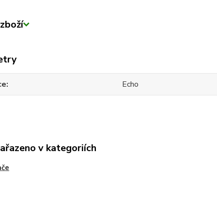
zboží
etry
ce
Echo
zařazeno v kategoriích
ače