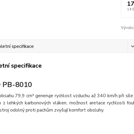
17
14 
Výrobc
etní specifikace
tní specifikace
 PB-8010
obsahu 79,9 cm³ generuje rychlost vzduchu až 340 km/h při síle
 z lehkých karbonových vláken, možnost aretace rychlosti fouká
troj odolný proti pachům zvyšují komfort obsluhy.