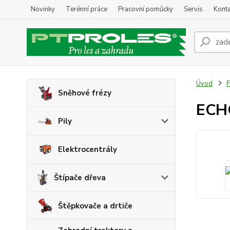
Novinky
Terénní práce
Pracovní pomůcky
Servis
Konta
Úvod
F
Sněhové frézy
ECH
Pily
Elektrocentrály
Štípače dřeva
Štěpkovače a drtiče