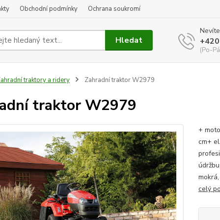
kty
Obchodní podmínky
Ochrana soukromí
Nevíte
Hledat
+420
(Po-Pá
ahradní traktory a ridery
Zahradní traktor W2979
adní traktor W2979
+ moto
cm+ el
profes
údržbu
mokrá, 
celý p