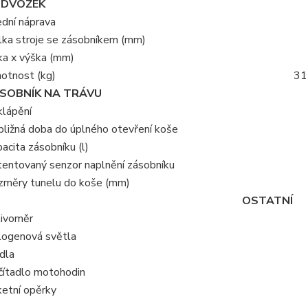
DVOZEK
dní náprava
ka stroje se zásobníkem (mm)
ka x výška (mm)
otnost (kg)
31
SOBNÍK NA TRÁVU
lápění
bližná doba do úplného otevření koše
acita zásobníku (l)
entovaný senzor naplnění zásobníku
změry tunelu do koše (mm)
OSTATNÍ
livoměr
logenová světla
dla
čítadlo motohodin
etní opěrky