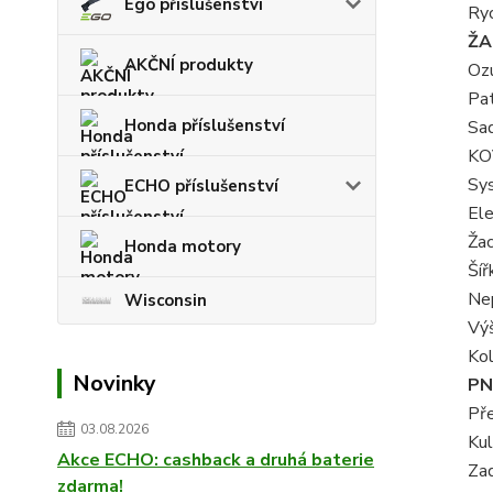
Ego příslušenství
Ryc
ŽA
AKČNÍ produkty
Oz
Pa
Honda příslušenství
Sad
KO
Sys
ECHO příslušenství
Ele
Žac
Honda motory
Šíř
Ne
Wisconsin
Vý
Kol
Novinky
PN
Pře
03.08.2026
Kul
Akce ECHO: cashback a druhá baterie
Zad
zdarma!