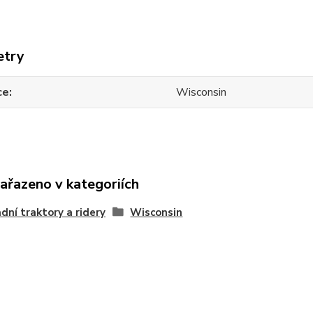
etry
ce
Wisconsin
zařazeno v kategoriích
dní traktory a ridery
Wisconsin