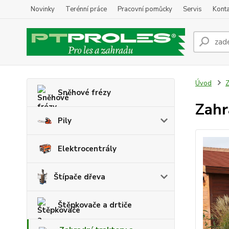
Novinky
Terénní práce
Pracovní pomůcky
Servis
Konta
Úvod
Z
Sněhové frézy
Zahr
Pily
Elektrocentrály
Štípače dřeva
Štěpkovače a drtiče