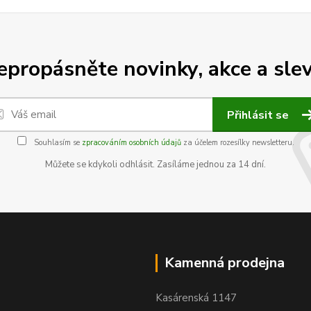
epropásněte novinky, akce a slev
Přihlásit se
Souhlasím se
zpracováním osobních údajů
za účelem rozesílky newsletteru.
Můžete se kdykoli odhlásit. Zasíláme jednou za 14 dní.
Kamenná prodejna
Kasárenská 1147