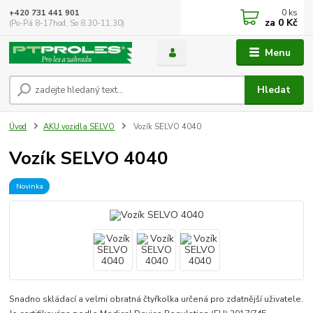
0
ks
+420 731 441 901
za
0 Kč
(Po-Pá 8-17hod, So 8.30-11.30)
Menu
Hledat
Úvod
AKU vozidla SELVO
Vozík SELVO 4040
Vozík SELVO 4040
Novinka
Snadno skládací a velmi obratná čtyřkolka určená pro zdatnější uživatele.