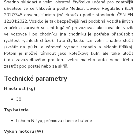
Snadno skládací a velmi obratná čtyřkolka určená pro zdatnější
uživatele. Je certifikována podle Medical Device Regulation (EU)
2017/745 obsahující mimo jiné zkoušku podle standardu ČSN EN
12184:2022. Vozidlo je tak bezpečnější než podobná vozidla jiných
značek a zároveň se smí legálně provozovat jako invalidní vozík
ve vozovce i po chodníku (na chodníku je potřeba přizpůsobit
rychlost rychlosti chůze). Tuto čtyřkolku lze velmi snadno složit
(zkrátit na půlku a zároveň vysadit sedadlo a sklopit řídítka).
Potom je možné táhnout jako kolečkový kufr, ale také uložit
i do zavazadlového prostoru velmi malého auta nebo třeba
zastrčit pod postel nebo za skříň.
Technické parametry
Hmotnost (kg)
38
Typ baterie
Lithium N-typ, prémiová chemie baterie
Výkon motoru (W)