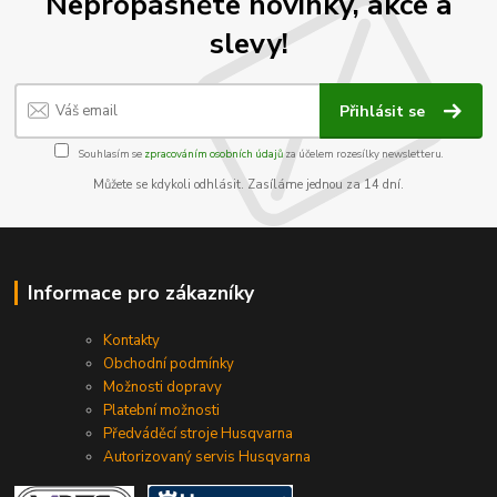
Nepropásněte novinky, akce a
slevy!
Přihlásit se
Souhlasím se
zpracováním osobních údajů
za účelem rozesílky newsletteru.
Můžete se kdykoli odhlásit. Zasíláme jednou za 14 dní.
Informace pro zákazníky
Kontakty
Obchodní podmínky
Možnosti dopravy
Platební možnosti
Předváděcí stroje Husqvarna
Autorizovaný servis Husqvarna