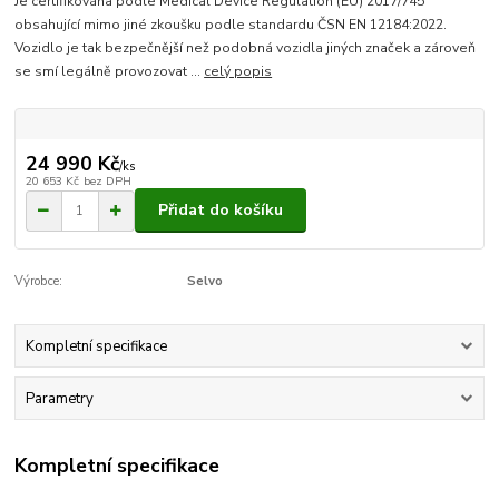
Je certifikována podle Medical Device Regulation (EU) 2017/745
obsahující mimo jiné zkoušku podle standardu ČSN EN 12184:2022.
Vozidlo je tak bezpečnější než podobná vozidla jiných značek a zároveň
se smí legálně provozovat ...
celý popis
24 990 Kč
/
ks
20 653 Kč
bez DPH
Přidat do košíku
Výrobce:
Selvo
Kompletní specifikace
Parametry
Kompletní specifikace