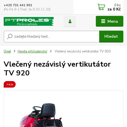
0
ks
+420 731 441 901
za
0 Kč
(Po-Pá 8-17hod, So 8.30-11.30)
Menu
Hledat
Úvod
Honda příslušenství
Vlečený nezávislý vertikutátor TV 920
Vlečený nezávislý vertikutátor
TV 920
Akce