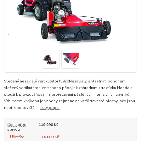
Vlečený nezávislý vertikutátor tv920Nezávislý, s vlastním pohonem,
vlečený vertikutátor lze snadno připojit k zahradnímu traktůrku Honda a
slouží k provzdušňování a prořezávání pěstěných intenzivních trávníků.
Vzhledem k výkonu je vhodný zejména na větší travnaté plochy jako jsou
např. sportoviště, ...
celý popis
Cena před
119 990 Kč
slevou
Ušetříte
10 000 Kč