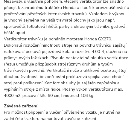
Nezávislý, s vlastním pohonem, vlečený vertikutátor lze snadno
připojit k zahradnímu traktůrku Honda a slouží k provzdušňování a
prořezávání pěstěných intenzivních trávníků. Vzhledem k výkonu
je vhodný zejména na větší travnaté plochy jako jsou např.
sportoviště, fotbalová hřiště, parky s okrasnými trávníky, golfová
hřiště apod.
Vertikutátor trávníku je poháněn motorem Honda GX270.
Dokonalé rozložení hmotnosti stroje na povrchu trávníku zajišťují
nafukovací ocelová pojezdová kola o rozměru 4.00-4, uložená na
průmyslových ložiskách. Plynule nastavitelná hloubka vertikutace
(řezu) umožňuje přizpůsobit stroj různým druhům a typům
trávníkových povrchů. Vertikutační nože z uhlíkové ocele zajišťují
dlouhou životnost, bezpečnostní prokluzová spojka zase chrání
stroj proti poškození. Komfort obsluhy je zajištěn zapínáním a
vypínáním stroje z místa řidiče. Plošný výkon vertikutátoru max.
4000 m2, pracovní šíře 90 cm, hmotnost 106 kg.
Závěsné zařízení
Pro možnost připojení a vlečení přívěsného vozíku je nutné na
zadní čelo traktoru namontovat závěsné zařízení.