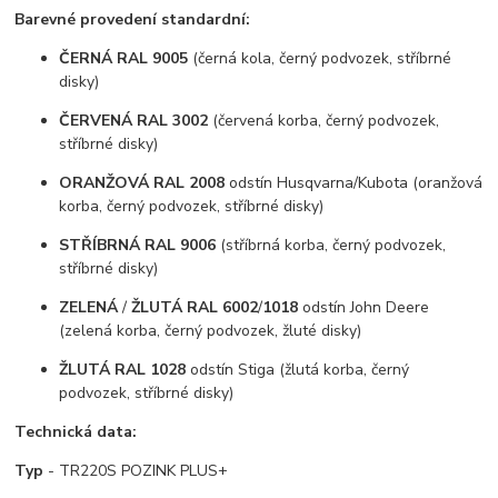
Barevné provedení standardní:
ČERNÁ RAL 9005
(černá kola, černý podvozek, stříbrné
disky)
ČERVENÁ RAL 3002
(červená korba, černý podvozek,
stříbrné disky)
ORANŽOVÁ RAL 2008
odstín Husqvarna/Kubota (oranžová
korba, černý podvozek, stříbrné disky)
STŘÍBRNÁ RAL 9006
(stříbrná korba, černý podvozek,
stříbrné disky)
ZELENÁ
/
ŽLUTÁ
RAL 6002
/
1018
odstín John Deere
(zelená korba, černý podvozek, žluté disky)
ŽLUTÁ RAL 1028
odstín Stiga (žlutá korba, černý
podvozek, stříbrné disky)
Technická data:
Typ
- TR220S POZINK PLUS+