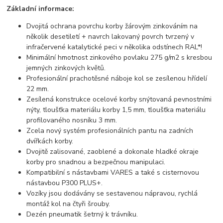
Základní informace:
Dvojitá ochrana povrchu korby žárovým zinkováním na
několik desetiletí + navrch lakovaný povrch tvrzený v
infračervené katalytické peci v několika odstínech RAL*!
Minimální hmotnost zinkového povlaku 275 g/m2 s kresbou
jemných zinkových květů.
Profesionální prachotěsné náboje kol se zesílenou hřídelí
22 mm.
Zesílená konstrukce ocelové korby snýtovaná pevnostními
nýty, tloušťka materiálu korby 1,5 mm, tloušťka materiálu
profilovaného nosníku 3 mm.
Zcela nový systém profesionálních pantu na zadních
dvířkách korby.
Dvojitě zalisované, zaoblené a dokonale hladké okraje
korby pro snadnou a bezpečnou manipulaci.
Kompatibilní s nástavbami VARES a také s cisternovou
nástavbou P300 PLUS+.
Vozíky jsou dodávány se sestavenou nápravou, rychlá
montáž kol na čtyři šrouby.
Dezén pneumatik šetrný k trávníku.