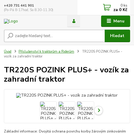
0
ks
+420 731 441 901
za
0 Kč
(Po-Pá 8-17hod, So 8.30-11.30)
Menu
Hledat
Úvod
Příslušenství k traktorům a Riderům
TR220S POZINK PLUS+ -
vozík za zahradní traktor
TR220S POZINK PLUS+ - vozík za
zahradní traktor
Základní informace: Dvojitá ochrana povrchu korby žárovým zinkováním