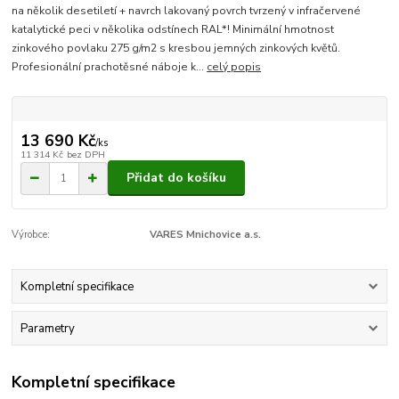
na několik desetiletí + navrch lakovaný povrch tvrzený v infračervené
katalytické peci v několika odstínech RAL*! Minimální hmotnost
zinkového povlaku 275 g/m2 s kresbou jemných zinkových květů.
Profesionální prachotěsné náboje k...
celý popis
13 690 Kč
/
ks
11 314 Kč
bez DPH
Přidat do košíku
Výrobce:
VARES Mnichovice a.s.
Kompletní specifikace
Parametry
Kompletní specifikace