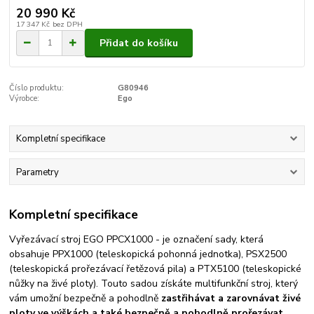
20 990 Kč
17 347 Kč
bez DPH
Přidat do košíku
Číslo produktu:
G80946
Výrobce:
Ego
Kompletní specifikace
Parametry
Kompletní specifikace
Vyřezávací stroj EGO PPCX1000 - je označení sady, která
obsahuje PPX1000 (teleskopická pohonná jednotka), PSX2500
(teleskopická prořezávací řetězová pila) a PTX5100 (teleskopické
nůžky na živé ploty). Touto sadou získáte multifunkční stroj, který
vám umožní bezpečně a pohodlně
zastřihávat a zarovnávat živé
ploty ve výškách a také bezpečně a pohodlně prořezávat