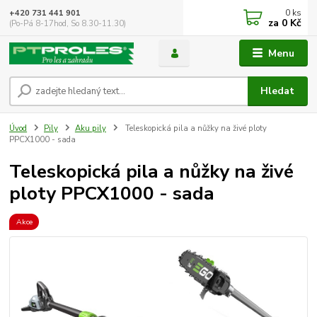
0
ks
+420 731 441 901
za
0 Kč
(Po-Pá 8-17hod, So 8.30-11.30)
Menu
Hledat
Úvod
Pily
Aku pily
Teleskopická pila a nůžky na živé ploty
PPCX1000 - sada
Teleskopická pila a nůžky na živé
ploty PPCX1000 - sada
Akce