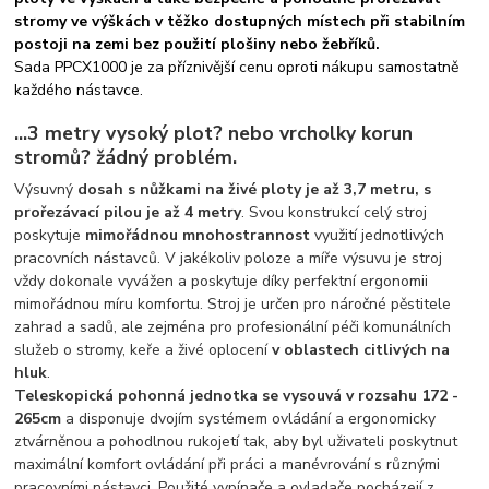
stromy ve výškách v těžko dostupných místech při stabilním
postoji na zemi bez použití plošiny nebo žebříků.
Sada PPCX1000 je za příznivější cenu oproti nákupu samostatně
každého nástavce.
...3 metry vysoký plot? nebo vrcholky korun
stromů? žádný problém.
Výsuvný
dosah s nůžkami na živé ploty je až 3,7 metru, s
prořezávací pilou je až 4 metry
. Svou konstrukcí celý stroj
poskytuje
mimořádnou mnohostrannost
využití jednotlivých
pracovních nástavců. V jakékoliv poloze a míře výsuvu je stroj
vždy dokonale vyvážen a poskytuje díky perfektní ergonomii
mimořádnou míru komfortu. Stroj je určen pro náročné pěstitele
zahrad a sadů, ale zejména pro profesionální péči komunálních
služeb o stromy, keře a živé oplocení
v oblastech citlivých na
hluk
.
Teleskopická pohonná jednotka se vysouvá v rozsahu 172 -
265cm
a disponuje dvojím systémem ovládání a ergonomicky
ztvárněnou a pohodlnou rukojetí tak, aby byl uživateli poskytnut
maximální komfort ovládání při práci a manévrování s různými
pracovními nástavci. Použité vypínače a ovladače pocházejí z