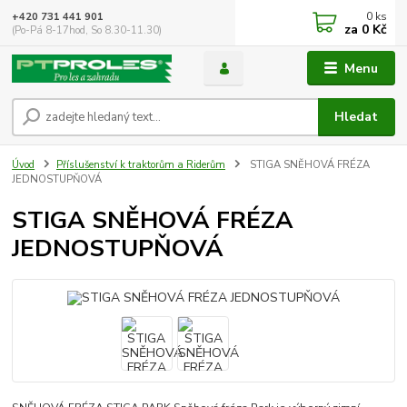
0
ks
+420 731 441 901
za
0 Kč
(Po-Pá 8-17hod, So 8.30-11.30)
Menu
Hledat
Úvod
Příslušenství k traktorům a Riderům
STIGA SNĚHOVÁ FRÉZA
JEDNOSTUPŇOVÁ
STIGA SNĚHOVÁ FRÉZA
JEDNOSTUPŇOVÁ