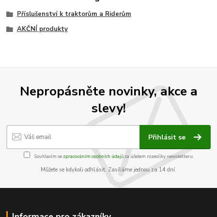
Příslušenství k traktorům a Riderům
AKČNÍ produkty
Nepropásněte novinky, akce a
slevy!
Přihlásit se
Souhlasím se
zpracováním osobních údajů
za účelem rozesílky newsletteru.
Můžete se kdykoli odhlásit. Zasíláme jednou za 14 dní.
Informace pro zákazníky