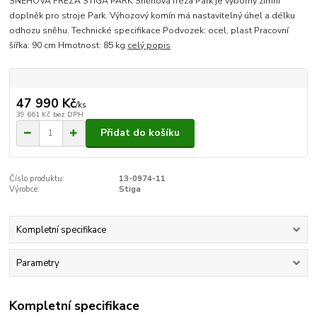
SNĚHOVÁ FRÉZA STIGA PARK Sněhová fréza Park je výborný zimní
doplněk pro stroje Park. Výhozový komín má nastavitelný úhel a délku
odhozu sněhu. Technické specifikace Podvozek: ocel, plast Pracovní
šířka: 90 cm Hmotnost: 85 kg
celý popis
47 990 Kč
/
ks
39 661 Kč
bez DPH
Přidat do košíku
Číslo produktu:
13-0974-11
Výrobce:
Stiga
Kompletní specifikace
Parametry
Kompletní specifikace