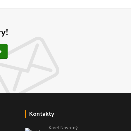
y!
Kontakty
Karel Novotný