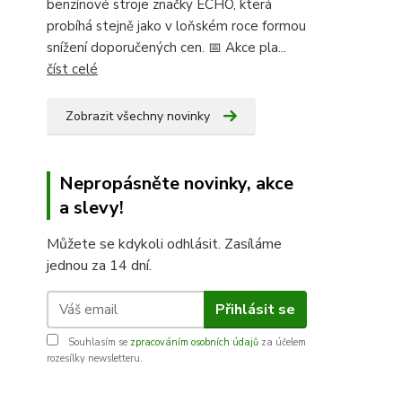
benzínové stroje značky ECHO, která
probíhá stejně jako v loňském roce formou
snížení doporučených cen. 📅 Akce pla...
číst celé
Zobrazit všechny novinky
Nepropásněte novinky, akce
a slevy!
Můžete se kdykoli odhlásit. Zasíláme
jednou za 14 dní.
Přihlásit se
Souhlasím se
zpracováním osobních údajů
za účelem
rozesílky newsletteru.