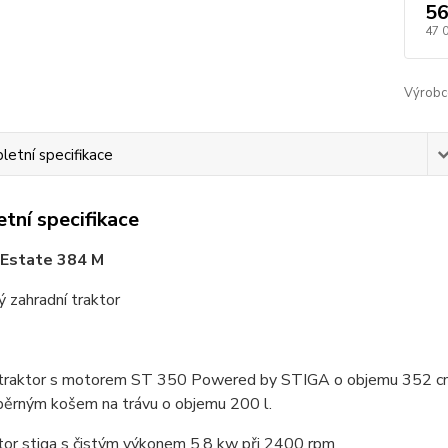
56
47 
Výrobc
etní specifikace
tní specifikace
 Estate 384 M
 zahradní traktor
 traktor s motorem ST 350 Powered by STIGA o objemu 352 cm3 
běrným košem na trávu o objemu 200 l.
or stiga s čistým výkonem 5.8 kw při 2400 rpm