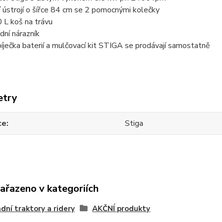
í ústrojí o šířce 84 cm se 2 pomocnými kolečky
 L koš na trávu
dní nárazník
íječka baterií a mulčovací kit STIGA se prodávají samostatně
etry
ce
Stiga
zařazeno v kategoriích
dní traktory a ridery
AKČNÍ produkty