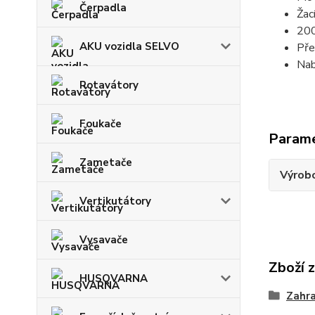
Čerpadla
Žac
200
AKU vozidla SELVO
Pře
Nab
Rotavátory
Foukače
Param
Zametače
Výrob
Vertikutátory
Vysavače
Zboží 
HUSQVARNA
Zahra