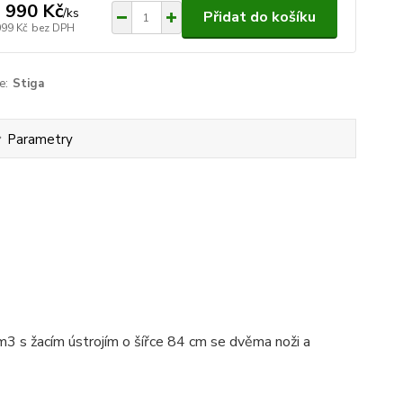
 990 Kč
/
ks
Přidat do košíku
099 Kč
bez DPH
e:
Stiga
Parametry
s žacím ústrojím o šířce 84 cm se dvěma noži a