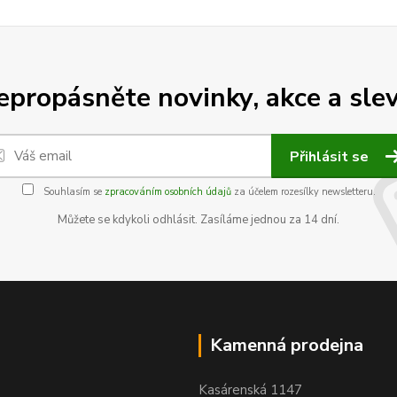
epropásněte novinky, akce a slev
Přihlásit se
Souhlasím se
zpracováním osobních údajů
za účelem rozesílky newsletteru.
Můžete se kdykoli odhlásit. Zasíláme jednou za 14 dní.
Kamenná prodejna
Kasárenská 1147