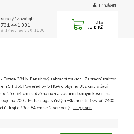
Přihlášení
 si rady? Zavolejte.
0
ks
 731 441 901
za
0 Kč
 8-17hod, So 8.30-11.30)
- Estate 384 M Benzínový zahradní traktor Zahradní traktor
rem ST 350 Powered by STIGA o objemu 352 cm3 s žacím
ím o šířce 84 cm se dvěma noži a zadním sběrným košem na
o objemu 200 l. Motor stiga s čistým výkonem 5.8 kw při 2400
í ústrojí o šířce 84 cm se 2 pomocný...
celý popis