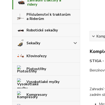
Zahradní traktory a
ridery
Příslušenství k traktorům
a Riderům
Robotické sekačky
Kompl
Sekačky
Komple
Křovinořezy
STIGA -
Plotostřihy
Benzínový
Vysokotlaké myčky
Zahradní
zadním s
Kompresory
Mot