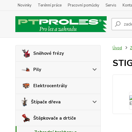
Novinky
Terénní práce
Pracovní pomůcky
Servis
Konta
Úvod
Z
Sněhové frézy
STIG
Pily
Elektrocentrály
Štípače dřeva
Štěpkovače a drtiče