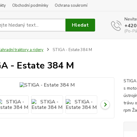
kty
Obchodní podmínky
Ochrana soukromí
Nevíte
Hledat
+420
(Po-Pá
ahradní traktory a ridery
STIGA - Estate 384 M
A - Estate 384 M
STIGA 
s moto
ústroj
trávu 
rpm Žac