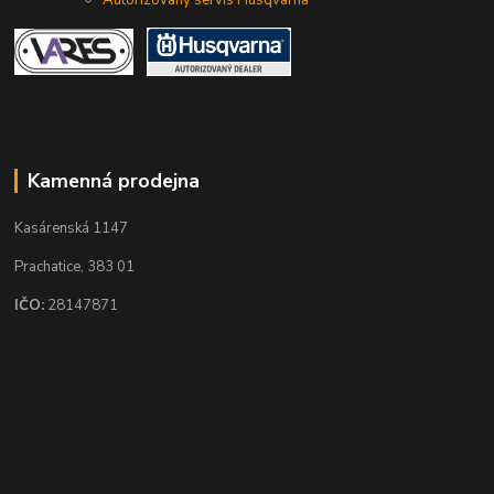
Autorizovaný servis Husqvarna
Kamenná prodejna
Kasárenská 1147
Prachatice, 383 01
IČO:
28147871