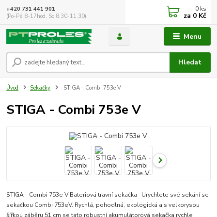
0
ks
+420 731 441 901
za
0 Kč
(Po-Pá 8-17hod, So 8.30-11.30)
Menu
Hledat
Úvod
Sekačky
STIGA - Combi 753e V
STIGA - Combi 753e V
STIGA - Combi 753e V Bateriová travní sekačka Urychlete své sekání se
sekačkou Combi 753eV. Rychlá, pohodlná, ekologická a s velkorysou
šířkou záběru 51 cm se tato robustní akumulátorová sekačka rychle