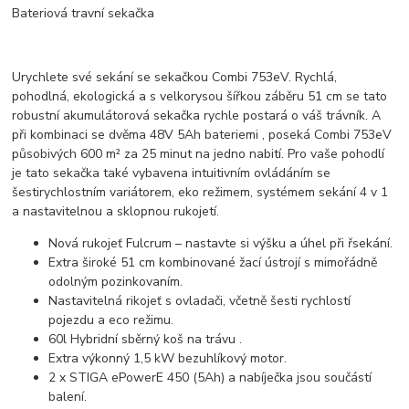
Bateriová travní sekačka
Urychlete své sekání se sekačkou Combi 753eV. Rychlá,
pohodlná, ekologická a s velkorysou šířkou záběru 51 cm se tato
robustní akumulátorová sekačka rychle postará o váš trávník. A
při kombinaci se dvěma 48V 5Ah bateriemi , poseká Combi 753eV
působivých 600 m² za 25 minut na jedno nabití. Pro vaše pohodlí
je tato sekačka také vybavena intuitivním ovládáním se
šestirychlostním variátorem, eko režimem, systémem sekání 4 v 1
a nastavitelnou a sklopnou rukojetí.
Nová rukojeť Fulcrum – nastavte si výšku a úhel při řsekání.
Extra široké 51 cm kombinované žací ústrojí s mimořádně
odolným pozinkovaním.
Nastavitelná rikojeť s ovladači, včetně šesti rychlostí
pojezdu a eco režimu.
60l Hybridní sběrný koš na trávu .
Extra výkonný 1,5 kW bezuhlíkový motor.
2 x STIGA ePowerE 450 (5Ah) a nabíječka jsou součástí
balení.