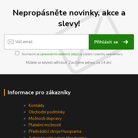
Nepropásněte novinky, akce a
slevy!
Přihlásit se
Souhlasím se
zpracováním osobních údajů
za účelem rozesílky newsletteru.
Můžete se kdykoli odhlásit. Zasíláme jednou za 14 dní.
Informace pro zákazníky
Kontakty
Obchodní podmínky
Možnosti dopravy
Platební možnosti
Předváděcí stroje Husqvarna