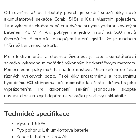
Od rovného až po hrbolatý povrch je sekání snazší díky nové
akumulátorové sekačce Combi 548e s Kit s vlastním pojezdem.
Tato výkonná sekačka napájena dvěma silnými synchronizovanými
bateriemi 48 V 4 Ah, pokryje na jedno nabití až 550 metrů
čtverečních. A protože je napájen baterií, zjistíte, že je mnohem
tišší než benzínová sekačka.
Pro efektivní práci a dlouhou životnost je tato akumulátorová
sekačka vybavena mimořádně výkonným bezkartáčovým motorem.
Pomocí jedné páky můžete snadno nastavit 46cm sečení do šesti
různých výškových pozic. Také díky prostornému a robustnímu
hybridnímu 60l sběrnému koši, nemusíte tak často zdržovat s jeho
vyprázdněním. Po dokončení sekání jednoduše sklopte
nastavitelnou rukojeť dopředu a sekačku prakticky uskladníte.
Technické specifikace
Výkon: 1.5 kW
Typ pohonu: Lithium-iontová baterie
Kapacita baterie: 2 x 4 Ah