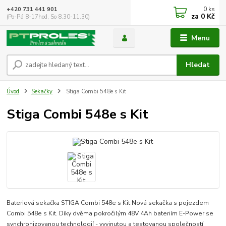
0
ks
+420 731 441 901
za
0 Kč
(Po-Pá 8-17hod, So 8.30-11.30)
Menu
Hledat
Úvod
Sekačky
Stiga Combi 548e s Kit
Stiga Combi 548e s Kit
Bateriová sekačka STIGA Combi 548e s Kit Nová sekačka s pojezdem
Combi 548e s Kit. Díky dvěma pokročilým 48V 4Ah bateriím E-Power se
synchronizovanou technologií - vyvinutou a testovanou společností