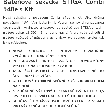
Bateriová sekačka STIGA Combi
548e s Kit
Nová sekačka s pojezdem Combi 548e s Kit. Díky dvěma
pokročilým 48V 4Ah bateriím E-Power se synchronizovanou
technologií - vyvinutou a testovanou společností STIGA v Itálii -
můžete sekat až 550 m2 na jedno nabití. A pro vaše pohodlí si
můžete výškově přizpůsobí ergonomicky tvarovanou rukojeť tak
jak potřebujete.
NOVÁ SEKAČKA S POJEZDEM USNADŇUJE
ZVLÁDNOUT I NÁROČNÝ TERÉN
INTEGROVANÝ HŘEBEN ZAJIŠŤUJE ROVNOMĚRNÝ
VÝSLEDEK NA NEROVNÉM POVRCHU
48CM ŽACÍ ÚSTROJÍ Z OCELI, NASTAVITELNÉ DO
ŠESTI RŮZNÝCH VÝŠEK
60 LITROVÝ HYBRIDNÍ SBĚRNÝ KOŠ S INDIKÁTOREM
NAPLNĚNÍ
MIMOŘÁDNĚ VÝKONNÝ BEZKARTÁČOVÝ MOTOR 1,5
KW PRO EFEKTIVNÍ PRÁCI A DELŠÍ DOBU CHODU
SOUČÁSTÍ DODÁVKY JSOU DVĚ BATERIE 48V 4AH
PRO VÝKONNÉ A DLOUHODOBÉ SEČENÍ