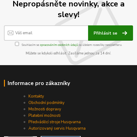
Nepropásněte novinky, akce a
slevy!
Přihlásit se
Souhlasím se
zpracováním osobních údajů
za účelem rozesílky newsletteru.
Můžete se kdykoli odhlásit. Zasíláme jednou za 14 dní.
Informace pro zákazníky
Kontakty
Obchodní podmínky
Možnosti dopravy
Platební možnosti
Předváděcí stroje Husqvarna
Autorizovaný servis Husqvarna