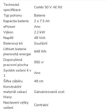
Technické
Combi 50 V AE Kit
specifikace
Typ pohonu
Baterie
Kapacita baterie
2 x 7.5 Ah
ePower
Ano
Výkon
2.2 kW
Napětí
48 Volt
Bateriový kit
Součástí
Lithium baterie
648 Wh
jmenovitá energie
Doporučená
950 ㎡
pracovní plocha
Systém sečení 4 v
Ano
1
Šířka záběru
48 cm
Konstrukční
materiál sekací
Galvanizovaná ocel
hlavy
Nastavení výšky
Centralní
sečení