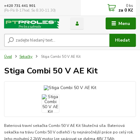
0
ks
+420 731 441 901
za
0 Kč
(Po-Pá 8-17hod, So 8.30-11.30)
Menu
Hledat
Úvod
Sekačky
Stiga Combi 50 V AE Kit
Stiga Combi 50 V AE Kit
Bateriová travní sekačka Combi 50 V AE Kit Skutečná síla. Bateriová
sekačka na trávu Combi 50 V odlehčí i ty nejnáročnější práce po celý rok.
Jeho mohutný 2,2kW motor lze spárovat se dvěma 48V 7,5Ah