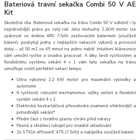
Bateriová travní sekačka Combi 50 V AE
Kit
Skutečná síla. Bateriová sekačka na trávu Combi 50 V odlehčí i ty
nejnáročnější práce po celý rok. Jeho mohutný 2,2kW motor lze
spárovat se dvěma 48V 7,5Ah zesilovacími bateriemi (součástí
balení), poskytují jedny z nejlepších sekacích výkonů a provozní
doby – až 50 m2 za 45 minut na jedno nabití. Intuitivní klávesnice
vám umožní rychle a snadno pracovat. A díky šesti rychlostem a
flexibilnímu systému sekání 4 v 1 vám tato sekačka na trávu
umožňuje zvolit perfektní sekací tempo.
Ultra výkonný 2,2 kW motor pro maximální výsledky a
autonomii
6 rychlostí, robustní mechanismus výšky sečení a flexibilní
systém sekání 4 v 1
Elektrická bezkartáčová převodovka znamená efektivnější a
pohodlnější sekání*
Přední část z tvrdého plastu chrání před nárazy
Pevná a skládací rukojeť pro snadné skladování
2x STIGA ePowerE 475 (7,5Ah) a nabíječka součástí balení