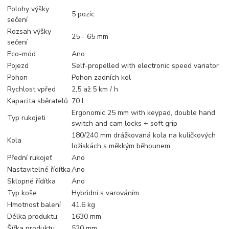
Polohy výšky
5 pozic
sečení
Rozsah výšky
25 - 65 mm
sečení
Eco-mód
Ano
Pojezd
Self-propelled with electronic speed variator
Pohon
Pohon zadních kol
Rychlost vpřed
2,5 až 5 km / h
Kapacita sběratelů
70 l
Ergonomic 25 mm with keypad, double hand
Typ rukojeti
switch and cam locks + soft grip
180/240 mm drážkovaná kola na kuličkových
Kola
ložiskách s měkkým běhounem
Přední rukojeť
Ano
Nastavitelné řídítka
Ano
Sklopné řídítka
Ano
Typ koše
Hybridní s varováním
Hmotnost balení
41.6 kg
Délka produktu
1630 mm
Šířka produktu
520 mm