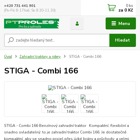
0
ks
+420 731 441 901
za
0 Kč
(Po-Pá 8-17hod, So 8.30-11.30)
Menu
Hledat
Úvod
Zahradní traktory a ridery
STIGA - Combi 166
STIGA - Combi 166
STIGA - Combi 166 Benzínový zahradní traktor Kompaktní, flexibilní a
snadno ovladatelný: to je zahradní traktor Combi 166. Je dostatečně
kompaktní, aby se snadno projel přes úzké brány a průchody; a velmi