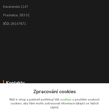
Kasárenská 1147
Prachatice, 383 01
IČO:
28147871
Kontakty
Zpracování cookies
Karel Novotný
+420 731 441 901
Náš e-shop a partneři potřebují Váš
souhlas
s použitím souborů
(Po-Pá 8-17hod, So 8.30-11.30)
cookies, aby Vám mohli zobrazovat informace týkající se Vašich
zájmů.