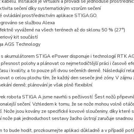
 kabelu. Instalace je virtuální a provádí se jednoduše prostředn
ktivita sečení díky systematickým vzorům sečení
é ovládání prostřednictvím aplikace STIGA.GO.
egrováno se službou Alexa
fektně vyvážené na všech terénech až do sklonu 50 % (27°)
eriový kit součástí
ga AGS Technology
s akumulátorem STIGA ePower disponuje i technologií RTK AGS
 přesnost polohy a plánovat co nejmetodičtější práci i časově ef
času i kvality, a to pouze při dvou sečeních denně. Následující re
vat o celou plochu tím, že každý den seseče jiné zóny. V zájmu
ekání denně; plánování je však plně flexibilní.
ek robota STIGA A jsme navrhli s pečlivostí: Šest nožů připevněn
onalejší sečení. Vzhledem k tomu, že se nože mohou volně otáč
. Nože jsou kovány ze specifické kovové sloučeniny, díky které
 nože pak jednoduchost sestavy žacího ústrojí zaručuje snadnou
 to bude hodit, prozkoumejte aplikaci důkladně a v případě potř