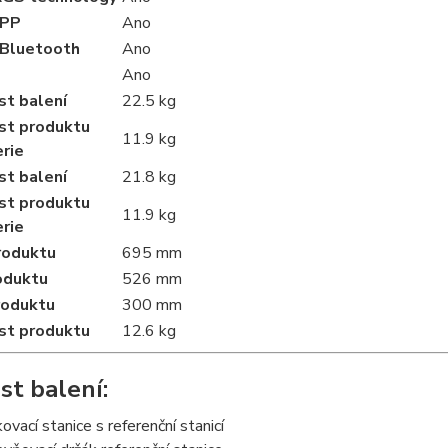
APP
Ano
 Bluetooth
Ano
Ano
t balení
22.5 kg
t produktu
11.9 kg
rie
t balení
21.8 kg
t produktu
11.9 kg
rie
roduktu
695 mm
oduktu
526 mm
roduktu
300 mm
t produktu
12.6 kg
st balení:
ovací stanice s referenční stanicí