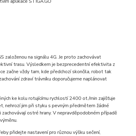
ictvím aplikace STIGA.GO
 založenou na signálu 4G. Je proto zachovávat
ektivní trasu. Výsledkem je bezprecedentní efektivita z
lace začne vždy tam, kde předchozí skončila, robot tak
 zachování zdraví trávníku doporučujeme naplánovat
ých ke kolu rotujícímu rychlostí 2400 ot./min zajišťuje
et, nehrozí jim při styku s pevným předmětem žádné
 si zachovávají ostré hrany. V nepravděpodobném případě
 výměnu.
eby přidejte nastavení pro různou výšku sečení,