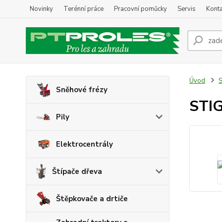
Novinky
Terénní práce
Pracovní pomůcky
Servis
Konta
Úvod
S
Sněhové frézy
STI
Pily
Elektrocentrály
Štípače dřeva
Štěpkovače a drtiče