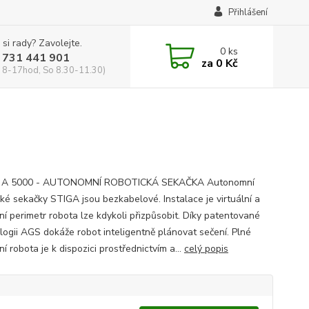
Přihlášení
 si rady? Zavolejte.
0
ks
 731 441 901
za
0 Kč
 8-17hod, So 8.30-11.30)
 A 5000 - AUTONOMNÍ ROBOTICKÁ SEKAČKA Autonomní
cké sekačky STIGA jsou bezkabelové. Instalace je virtuální a
ní perimetr robota lze kdykoli přizpůsobit. Díky patentované
logii AGS dokáže robot inteligentně plánovat sečení. Plné
í robota je k dispozici prostřednictvím a...
celý popis