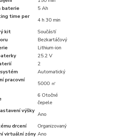
íjení
150 min
 baterie
5 Ah
ing time per
4 h 30 min
ý kit
Součástí
oru
Bezkartáčový
erie
Lithium-ion
baterky
25.2 V
terií
2
í systém
Automatický
í pracovní
5000 ㎡
6 Otočné
e
čepele
astavení výšky
Ano
tému drcení
Organizovaný
í virtuální zóny
Ano