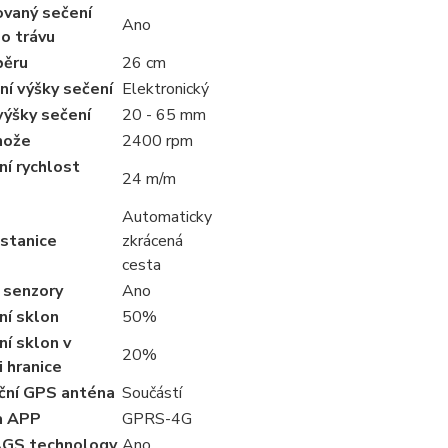
ovaný sečení
Ano
 o trávu
běru
26 cm
í výšky sečení
Elektronický
výšky sečení
20 - 65 mm
nože
2400 rpm
í rychlost
24 m/m
Automaticky
 stanice
zkrácená
cesta
 senzory
Ano
ní sklon
50%
í sklon v
20%
i hranice
ční GPS anténa
Součástí
a APP
GPRS-4G
GS technology
Ano