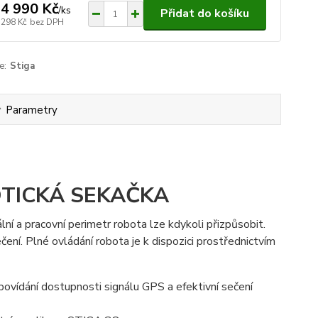
4 990 Kč
/
ks
Přidat do košíku
 298 Kč
bez DPH
e:
Stiga
Parametry
OTICKÁ SEKAČKA
ní a pracovní perimetr robota lze kdykoli přizpůsobit.
ní. Plné ovládání robota je k dispozici prostřednictvím
vídání dostupnosti signálu GPS a efektivní sečení