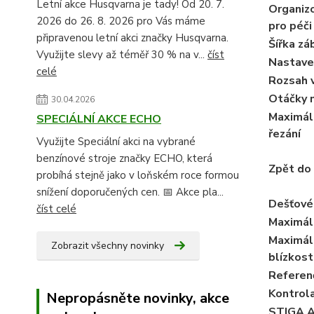
Letní akce Husqvarna je tady! Od 20. 7.
Organiz
2026 do 26. 8. 2026 pro Vás máme
pro péči
připravenou letní akci značky Husqvarna.
Šířka zá
Využijte slevy až téměř 30 % na v...
číst
Nastaven
celé
Rozsah 
Otáčky 
30.04.2026
Maximáln
SPECIÁLNÍ AKCE ECHO
řezání
Využijte Speciální akci na vybrané
benzínové stroje značky ECHO, která
Zpět do
probíhá stejně jako v loňském roce formou
snížení doporučených cen. 📅 Akce pla...
Dešťové
číst celé
Maximál
Maximáln
Zobrazit všechny novinky
blízkost
Referen
Kontrol
Nepropásněte novinky, akce
STIGA A