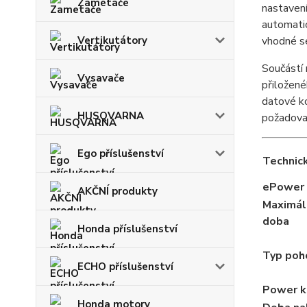
Zametače
nastavení
automatic
vhodné s
Vertikutátory
Součástí 
Vysavače
přiložené
datové k
HUSQVARNA
požadova
Ego příslušenství
Technick
ePower
AKČNÍ produkty
Maximáln
doba
Honda příslušenství
Typ poh
ECHO příslušenství
Power k
Honda motory