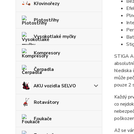
Bez
Křovinořezy
Efe
Pln
Plotostřihy
Int
Per
Vysokotlaké myčky
Bat
Sti
Kompresory
STIGA A 
absolutní
Čerpadla
hlediska 
může pečo
pouze 2 s
AKU vozidla SELVO
Každý prv
Rotavátory
co nejdok
nebezpečí
poškození
Foukače
Až se vám