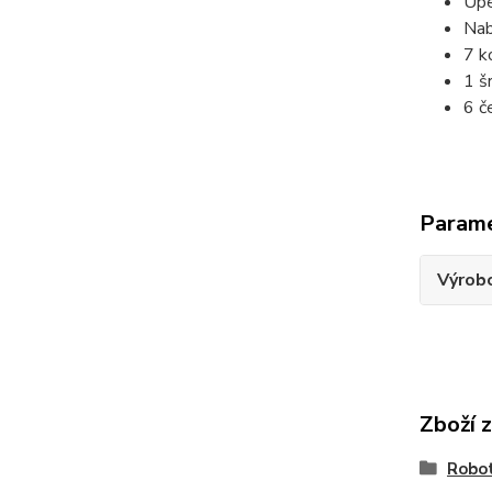
Upe
Nab
7 k
1 š
6 č
Param
Výrob
Zboží 
Robot