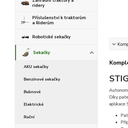
Zahradní traktory a
ridery
Příslušenství k traktorům
a Riderům
Robotické sekačky
Kompl
Sekačky
Komple
AKU sekačky
STI
Benzínové sekačky
Autonomní
Bubnové
Díky pate
aplikace
Elektrické
Pat
Ruční
Při