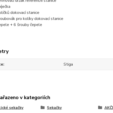
vňovací držák referenční stanice
íječka
olíčků dokovací stanice
roubovák pro kolíky dokovací stanice
epele + 6 šrouby čepele
etry
ce
Stiga
zařazeno v kategoriích
ické sekačky
Sekačky
AKČN