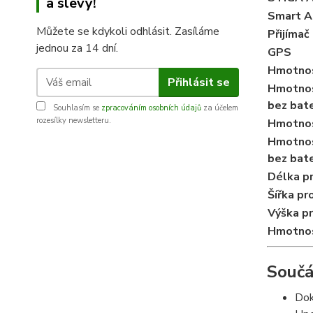
a slevy!
Smart 
Můžete se kdykoli odhlásit. Zasíláme
Přijímač
jednou za 14 dní.
GPS
Hmotnos
Přihlásit se
Hmotnos
bez bate
Souhlasím se
zpracováním osobních údajů
za účelem
rozesílky newsletteru.
Hmotnos
Hmotnos
bez bate
Délka p
Šířka pr
Výška p
Hmotnos
Součá
Dok