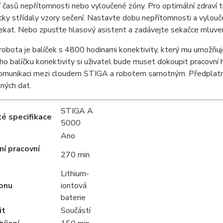
 časů nepřítomnosti nebo vyloučené zóny. Pro optimální zdraví tráv
ky střídaly vzory sečení. Nastavte dobu nepřítomnosti a vylou
ekat. Nebo zpusťte hlasový asistent a zadávejte sekačce mluve
robota je balíček s 4800 hodinami konektivity, který mu umožňuje
ho balíčku konektivity si uživatel bude muset dokoupit pracovní 
omunikaci mezi cloudem STIGA a robotem samotným. Předplatné 
ných dat.
STIGA A
é specifikace
5000
Ano
í pracovní
270 min
Lithium-
onu
iontová
baterie
it
Součástí