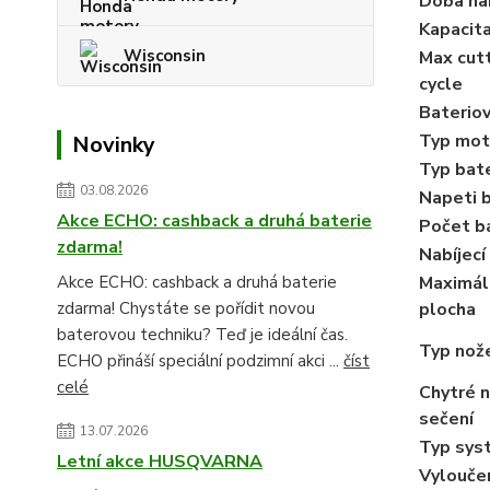
Doba nab
Kapacita
Wisconsin
Max cutt
cycle
Bateriov
Typ mot
Novinky
Typ bat
03.08.2026
Napeti 
Akce ECHO: cashback a druhá baterie
Počet ba
zdarma!
Nabíjec
Maximáln
Akce ECHO: cashback a druhá baterie
plocha
zdarma! Chystáte se pořídit novou
baterovou techniku? Teď je ideální čas.
Typ nož
ECHO přináší speciální podzimní akci ...
číst
celé
Chytré n
sečení
13.07.2026
Typ sys
Letní akce HUSQVARNA
Vyloučen