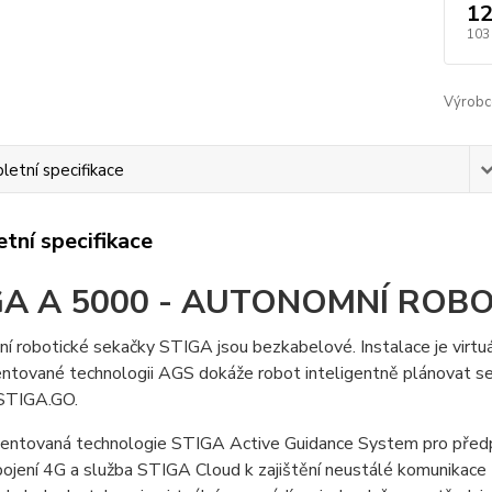
12
103
Výrobc
etní specifikace
tní specifikace
GA A 5000 - AUTONOMNÍ ROB
 robotické sekačky STIGA jsou bezkabelové. Instalace je virtuál
ntované technologii AGS dokáže robot inteligentně plánovat seče
 STIGA.GO.
entovaná technologie STIGA Active Guidance System pro předpo
pojení 4G a služba STIGA Cloud k zajištění neustálé komunikace