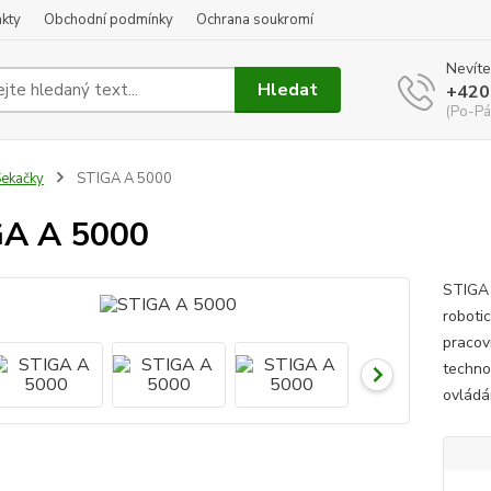
kty
Obchodní podmínky
Ochrana soukromí
Nevíte
Hledat
+420
(Po-Pá
ekačky
STIGA A 5000
GA A 5000
STIGA
roboti
pracov
techno
ovládán