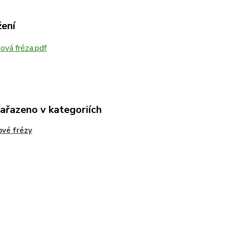
žení
vá fréza.pdf
zařazeno v kategoriích
vé frézy