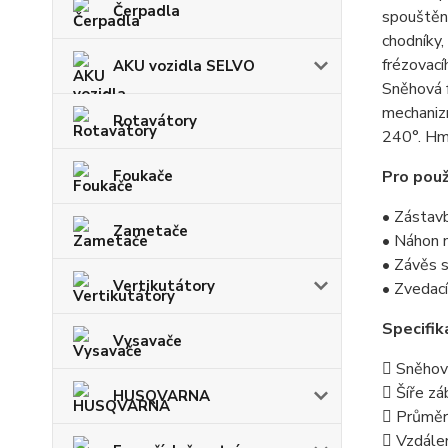
Čerpadla
spouštění
chodníky,
frézovací
AKU vozidla SELVO
Sněhová 
mechaniz
Rotavátory
240°. Hm
Pro použ
Foukače
• Zástav
Zametače
• Náhon 
• Závěs s
Vertikutátory
• Zvedac
Specifik
Vysavače
 Sněhov
 Šíře z
HUSQVARNA
 Průměr
 Vzdále