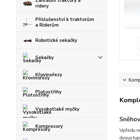
Zahradní traktory a
ridery
Příslušenství k traktorům
a Riderům
Robotické sekačky
Sekačky
Křovinořezy
Kompl
Plotostřihy
Komple
Vysokotlaké myčky
Sněhov
Kompresory
Vpředu ne
dvoustup