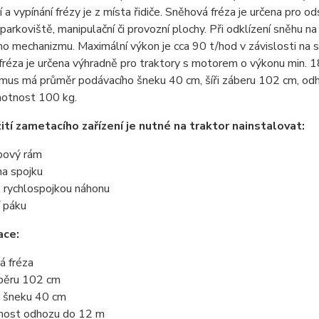
 a vypínání frézy je z místa řidiče. Sněhová fréza je určena pro 
 parkoviště, manipulační či provozní plochy. Při odklízení sněhu 
ho mechanizmu. Maximální výkon je cca 90 t/hod v závislosti na 
fréza je určena výhradně pro traktory s motorem o výkonu min.
mus má průměr podávacího šneku 40 cm, šíři záberu 102 cm, odh
otnost 100 kg.
ití zametacího zařízení je nutné na traktor nainstalovat:
bový rám
na spojku
 rychlospojkou náhonu
í páku
ace:
á fréza
áběru 102 cm
 šneku 40 cm
nost odhozu do 12 m