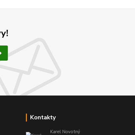
y!
Kontakty
Karel Novotný