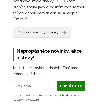
benzínové stroje značky ECHO, která
probíhá stejně jako v loňském roce formou
snížení doporučených cen. 📅 Akce pla...
číst celé
Zobrazit všechny novinky
Nepropásněte novinky, akce
a slevy!
Můžete se kdykoli odhlásit. Zasíláme
jednou za 14 dní.
Přihlásit se
Souhlasím se
zpracováním osobních údajů
za účelem
rozesílky newsletteru.