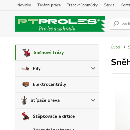
Novinky
Terénní práce
Pracovní pomůcky
Servis
Konta
Úvod
S
Sněhové frézy
Sněh
Pily
Elektrocentrály
Štípače dřeva
Štěpkovače a drtiče