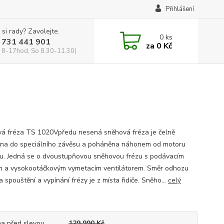
Přihlášení
 si rady? Zavolejte.
0
ks
 731 441 901
za
0 Kč
 8-17hod, So 8.30-11.30)
á fréza TS 1020Vpředu nesená sněhová fréza je čelně
na do speciálního závěsu a poháněna náhonem od motoru
ru. Jedná se o dvoustupňovou sněhovou frézu s podávacím
 a vysokootáčkovým vymetacím ventilátorem. Směr odhozu
 spouštění a vypínání frézy je z místa řidiče. Sněho...
celý
a před slevou
129 990 Kč