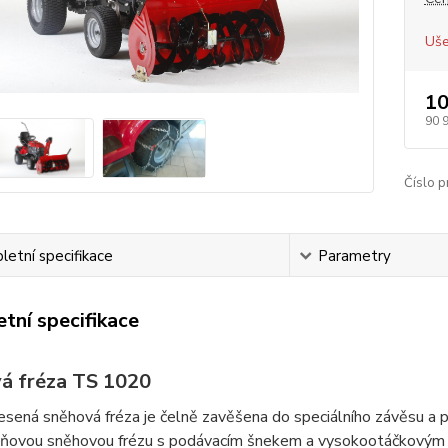
Uše
10
90 
Číslo p
etní specifikace
Parametry
tní specifikace
á fréza TS 1020
sená sněhová fréza je čelně zavěšena do speciálního závěsu a 
ňovou sněhovou frézu s podávacím šnekem a vysokootáčkovým 