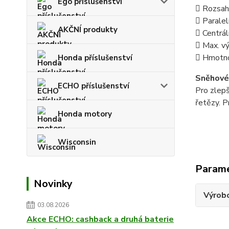
Ego příslušenství
 Rozsah
 Paralel
AKČNÍ produkty
 Centrál
 Max. v
 Hmotn
Honda příslušenství
Sněhové
ECHO příslušenství
Pro zlep
řetězy. 
Honda motory
Wisconsin
Param
Novinky
Výrob
03.08.2026
Akce ECHO: cashback a druhá baterie