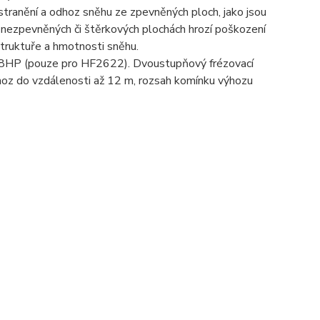
odstranění a odhoz sněhu ze zpevněných ploch, jako jsou
na nezpevněných či štěrkových plochách hrozí poškození
struktuře a hmotnosti sněhu.
 18HP (pouze pro HF2622). Dvoustupňový frézovací
oz do vzdálenosti až 12 m, rozsah komínku výhozu