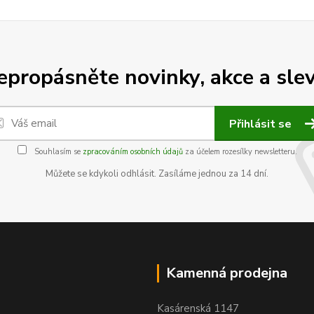
epropásněte novinky, akce a slev
Přihlásit se
Souhlasím se
zpracováním osobních údajů
za účelem rozesílky newsletteru.
Můžete se kdykoli odhlásit. Zasíláme jednou za 14 dní.
Kamenná prodejna
Kasárenská 1147