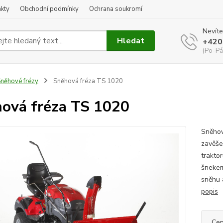
kty
Obchodní podmínky
Ochrana soukromí
Nevíte
Hledat
+420
(Po-Pá
něhové frézy
Sněhová fréza TS 1020
ová fréza TS 1020
Sněhov
zavěše
trakto
šnekem
sněhu a
popis
Cen