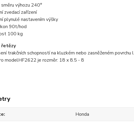
 směru výhozu 240°
ní zvedací zařízení
ní plynulé nastavením výšky
ýkon 90t/hod
ost 100 kg
 řetězy
šení trakčních schopností na kluzkém nebo zasněženém povrchu 
Pro modelHF2622 je rozměr: 18 x 8.5 - 8
etry
ce
Honda