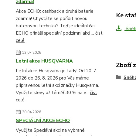
zdarma!
Akce ECHO: cashback a druhá baterie
Ke sta
zdarma! Chystáte se pořídit novou
baterovou techniku? Teď je ideální čas.
Sněho
ECHO přináší speciální podzimní akci ...
číst
celé
13.07.2026
Letní akce HUSQVARNA
Zboží 
Letní akce Husqvarna je tady! Od 20. 7.
Sněho
2026 do 26. 8. 2026 pro Vás máme
připravenou letní akci značky Husqvarna.
Využijte slevy až téměř 30 % na v...
číst
celé
30.04.2026
SPECIÁLNÍ AKCE ECHO
Využijte Speciální akci na vybrané