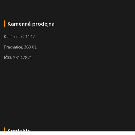
Kamenná prodejna
Kasárenská 1147
Prachatice, 383 01
IČO:
28147871
Kontakty