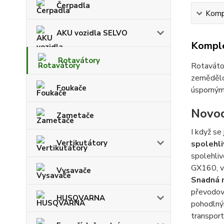
Čerpadla
Kompl
AKU vozidla SELVO
Komple
Rotavátory
Rotavátor
zemědělce
Foukače
úsporným 
Novod
Zametače
I když se
Vertikutátory
spolehli
spolehliv
GX160, vý
Vysavače
Snadná 
převodov
HUSQVARNA
pohodlný
transport