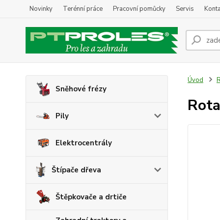
Novinky
Terénní práce
Pracovní pomůcky
Servis
Konta
Úvod
R
Sněhové frézy
Rota
Pily
Elektrocentrály
Štípače dřeva
Štěpkovače a drtiče