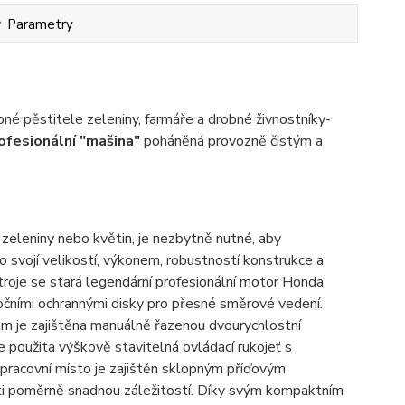
Parametry
né pěstitele zeleniny, farmáře a drobné živnostníky-
ofesionální "mašina"
poháněná provozně čistým a
 zeleniny nebo květin, je nezbytně nutné, aby
to svojí velikostí, výkonem, robustností konstrukce a
oje se stará legendární profesionální motor Honda
očními ochrannými disky pro přesné směrové vedení.
m je zajištěna manuálně řazenou dvourychlostní
e použita výškově stavitelná ovládací rukojeť s
racovní místo je zajištěn sklopným příďovým
sti poměrně snadnou záležitostí. Díky svým kompaktním