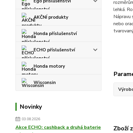
Ego příslušenství
rozměrům
lehká. Ro
Nápravu s
AKČNÍ produkty
nebo orac
tvarovan
Honda příslušenství
ECHO příslušenství
Honda motory
Param
Wisconsin
Výrob
Novinky
03.08.2026
Akce ECHO: cashback a druhá baterie
Zboží 