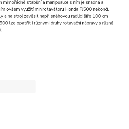
om mimořádně stabilní a manipualce s ním je snadná a
Tím ovšem využití minirotavátoru Honda FJ500 nekončí.
 a na stroj zavěsit např. sněhovou radlici šíře 100 cm
500 lze opatřit i různými druhy rotavační nápravy s různě
 kypření.