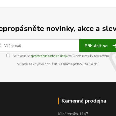
epropásněte novinky, akce a slev
Přihlásit se
Souhlasím se
zpracováním osobních údajů
za účelem rozesílky newsletteru.
Můžete se kdykoli odhlásit. Zasíláme jednou za 14 dní.
Kamenná prodejna
Kasárenská 1147