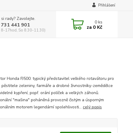
Přihlášení
 si rady? Zavolejte.
0
ks
 731 441 901
za
0 Kč
 8-17hod, So 8.30-11.30)
tor Honda FJ500: typický představitel velkého rotavátoru pro
 pěstitele zeleniny, farmáře a drobné živnostníky-zemědělce
videlné kypření, popř. orání políček a velkých záhonů.
ionální "mašina" poháněná provozně čistým a úsporným
ionálním motorem legendární spolehlivosti...
celý popis