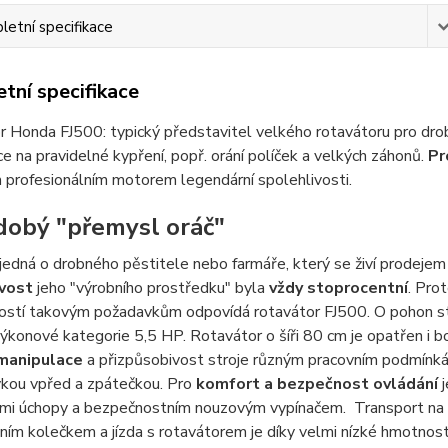
etní specifikace
tní specifikace
 Honda FJ500: typický představitel velkého rotavátoru pro drob
 na pravidelné kypření, popř. orání políček a velkých záhonů.
Pr
profesionálním motorem legendární spolehlivosti.
obý "přemysl oráč"
 jedná o drobného pěstitele nebo farmáře, který se živí prodejem
vost
jeho "výrobního prostředku" byla
vždy stoprocentní
. Pro
ostí takovým požadavkům odpovídá rotavátor FJ500. O pohon str
konové kategorie 5,5 HP. Rotavátor o šíři 80 cm je opatřen i b
manipulace
a přizpůsobivost stroje různým pracovním podmínká
kou vpřed a zpátečkou. Pro
komfort a bezpečnost ovládání
j
mi úchopy a bezpečnostním nouzovým vypínačem. Transport na p
ním kolečkem a jízda s rotavátorem je díky velmi nízké hmotno