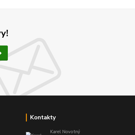
y!
Kontakty
Karel Novotný