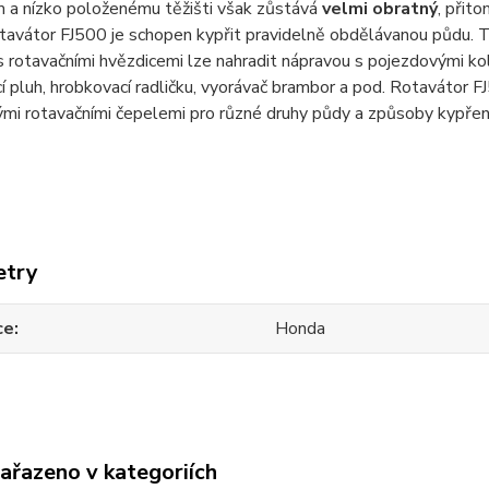
 a nízko položenému těžišti však zůstává
velmi obratný
, přit
tavátor FJ500 je schopen kypřit pravidelně obdělávanou půdu. 
 rotavačními hvězdicemi lze nahradit nápravou s pojezdovými koly
í pluh, hrobkovací radličku, vyorávač brambor a pod. Rotavátor FJ
ými rotavačními čepelemi pro různé druhy půdy a způsoby
etry
ce
Honda
zařazeno v kategoriích