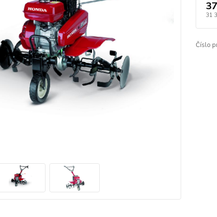
37
31 
Číslo p