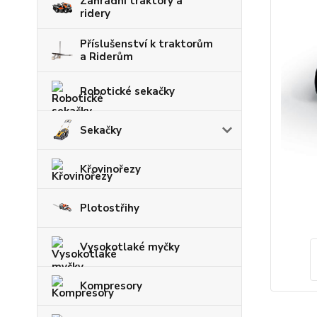
Zahradní traktory a
ridery
Příslušenství k traktorům
a Riderům
Robotické sekačky
Sekačky
Křovinořezy
Plotostřihy
Vysokotlaké myčky
Kompresory