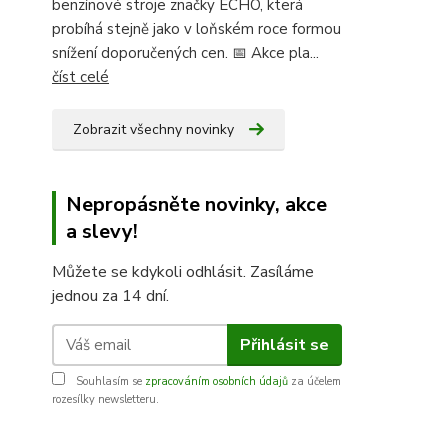
benzínové stroje značky ECHO, která
probíhá stejně jako v loňském roce formou
snížení doporučených cen. 📅 Akce pla...
číst celé
Zobrazit všechny novinky
Nepropásněte novinky, akce
a slevy!
Můžete se kdykoli odhlásit. Zasíláme
jednou za 14 dní.
Přihlásit se
Souhlasím se
zpracováním osobních údajů
za účelem
rozesílky newsletteru.