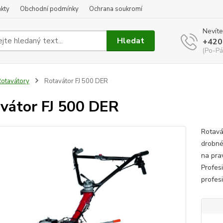
kty
Obchodní podmínky
Ochrana soukromí
Nevíte
Hledat
+420
(Po-Pá
otavátory
Rotavátor FJ 500 DER
vátor FJ 500 DER
Rotavá
drobné
na pra
Profes
profes