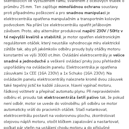
silentblocích ve vyztuženém rámu, svařeném z ocelových trubek o
průměru 25 mm. Ten zajišťuje
mimořádnou ochranu
soustavy
proti případnému poškození a pro
snadnou manipulaci
je
elektrocentrála opatřena manipulačním a transportním kolovým
podvozkem. Na přání lze elektrocentrálu opatřit jeřábovým
závěsem. Proto, aby alternátor produkoval
napětí 230V / 50Hz v
té nejvyšší kvalitě a stabilitě
, je motor opatřen elektronickým
regulátorem otáček, který neustále vyhodnocuje míru elektrické
zátěže tak, aby při jakémkoliv odběru proudy byly otáčky motoru
konstantní ve výši 3000 ot./min. Ovládání elektrocentrály je
velice
snadné a jednoduché
a veškeré ovládací prvky jsou přehledně
uspořádány na ovládacím panelu. Elektrocentrála je opatřena
zásuvkami 1x CEE (16A 230V) a 1x Schuko (16A 230V). Na
ovládacím panelu elektrocentrály naleznete kromě dvou zásuvek
také tepelný jistič ke každé zásuvce, hlavní vypínač motoru,
řádkový voltmetr a přepínač automatu plynu. Při nepravidelném
odběru el. proudu tak
elektrocentrála šetří palivo
tak, že pokud
není odběr, motor se uvede do volnoběhu, při odběru se motor
automaticky vrátí do pracivních otáček. Stačí natankovat,
elektrocentrálu postavit na vodorovnou plochu, zkontrolovat
olejovou náplň motoru, otočit klíčkem zapalování a nastartovat,
počkat pár vteřin na ustálení chodu motoru a do příslušné