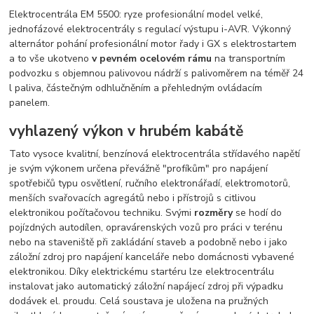
Elektrocentrála EM 5500: ryze profesionální model velké,
jednofázové elektrocentrály s regulací výstupu i-AVR. Výkonný
alternátor pohání profesionální motor řady i GX s elektrostartem
a to vše ukotveno
v pevném ocelovém rámu
na transportním
podvozku s objemnou palivovou nádrží s palivoměrem na téměř 24
l paliva, částečným odhlučněním a přehledným ovládacím
panelem.
vyhlazený výkon v hrubém kabátě
Tato vysoce kvalitní, benzínová elektrocentrála střídavého napětí
je svým výkonem určena převážně "profíkům" pro napájení
spotřebičů typu osvětlení, ručního elektronářadí, elektromotorů,
menších svařovacích agregátů nebo i přístrojů s citlivou
elektronikou počítačovou techniku. Svými
rozměry
se hodí do
pojízdných autodílen, opravárenských vozů pro práci v terénu
nebo na staveniště při zakládání staveb a podobně nebo i jako
záložní zdroj pro napájení kanceláře nebo domácnosti vybavené
elektronikou. Díky elektrickému startéru lze elektrocentrálu
instalovat jako automatický záložní napájecí zdroj při výpadku
dodávek el. proudu. Celá soustava je uložena na pružných