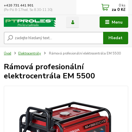
0
ks
+420 731 441 901
za
0 Kč
(Po-Pá 8-17hod, So 8.30-11.30)
Menu
Hledat
Úvod
Elektrocentrály
Rámová profesionální elektrocentrála EM 5500
Rámová profesionální
elektrocentrála EM 5500