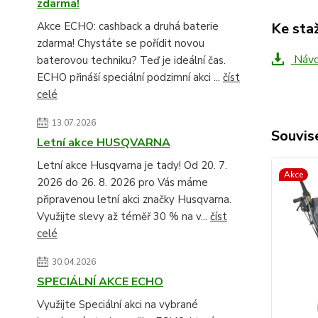
zdarma!
Ke sta
Akce ECHO: cashback a druhá baterie
zdarma! Chystáte se pořídit novou
Návo
baterovou techniku? Teď je ideální čas.
ECHO přináší speciální podzimní akci ...
číst
celé
13.07.2026
Souvise
Letní akce HUSQVARNA
Letní akce Husqvarna je tady! Od 20. 7.
Akce
2026 do 26. 8. 2026 pro Vás máme
připravenou letní akci značky Husqvarna.
Využijte slevy až téměř 30 % na v...
číst
celé
30.04.2026
SPECIÁLNÍ AKCE ECHO
Využijte Speciální akci na vybrané