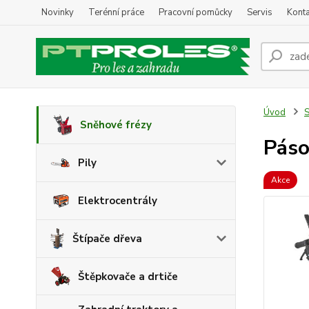
Novinky
Terénní práce
Pracovní pomůcky
Servis
Konta
Úvod
S
Sněhové frézy
Páso
Pily
Akce
Elektrocentrály
Štípače dřeva
Štěpkovače a drtiče