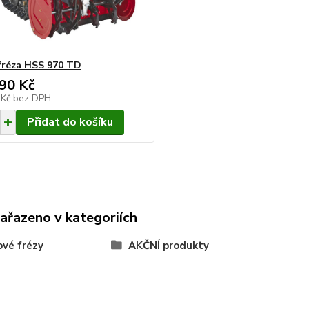
fréza HSS 970 TD
90 Kč
 Kč
bez DPH
Přidat do košíku
zařazeno v kategoriích
vé frézy
AKČNÍ produkty