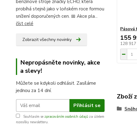
benzínové stroje značky ECHO, která
probíhá stejně jako v loňském roce formou
snížení doporučených cen. 📅 Akce pla...
číst celé
Pásová 
155 9
Zobrazit všechny novinky
128 917
Nepropásněte novinky, akce
a slevy!
Můžete se kdykoli odhlásit. Zasíláme
jednou za 14 dní.
Zboží 
Přihlásit se
Sněho
Souhlasím se
zpracováním osobních údajů
za účelem
rozesílky newsletteru.