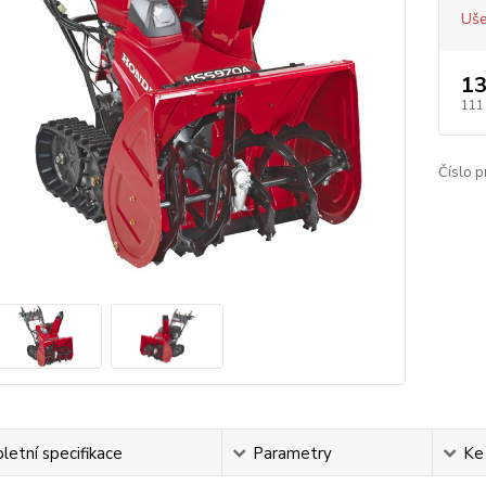
Uše
13
111
Číslo p
etní specifikace
Parametry
Ke