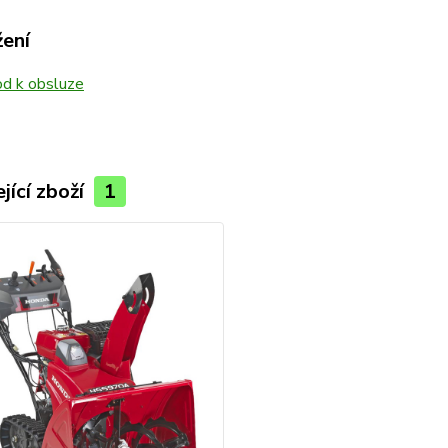
žení
d k obsluze
jící zboží
1