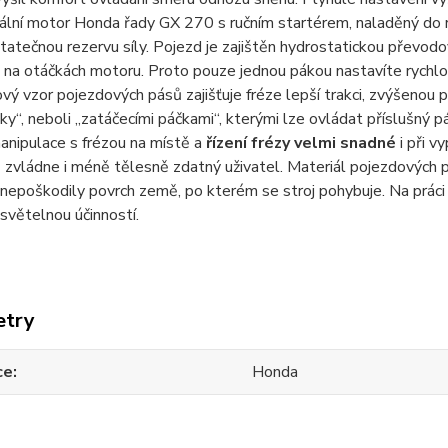
ální motor Honda řady GX 270 s ručním startérem, naladěný do r
tatečnou rezervu síly. Pojezd je zajištěn hydrostatickou převodo
 na otáčkách motoru. Proto pouze jednou pákou nastavíte rychlost 
vý vzor pojezdových pásů zajišťuje fréze lepší trakci, zvýšenou po
čáky“, neboli „zatáčecími páčkami“, kterými lze ovládat příslušný 
anipulace s frézou na místě a
řízení frézy velmi snadné
i při v
 zvládne i méně tělesně zdatný uživatel. Materiál pojezdových pás
 nepoškodily povrch země, po kterém se stroj pohybuje. Na prá
 světelnou účinností.
etry
ce
Honda