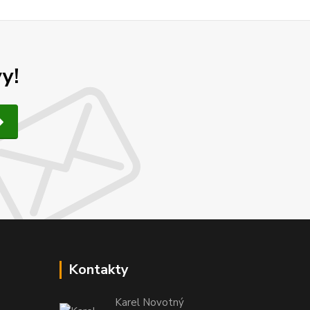
y!
Kontakty
Karel Novotný