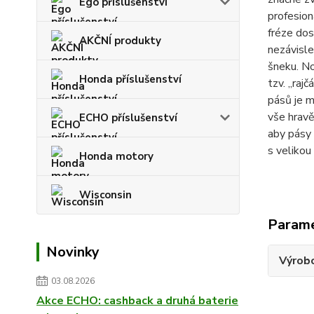
Ego příslušenství
profesion
fréze dos
AKČNÍ produkty
nezávisle
šneku. No
Honda příslušenství
tzv. „raj
pásů je m
vše hravě
ECHO příslušenství
aby pásy
s velikou
Honda motory
Wisconsin
Param
Novinky
Výrob
03.08.2026
Akce ECHO: cashback a druhá baterie