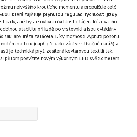
ežimu nejvyššího kroutícího momentu a propůjčuje celé
vkou, která zajišťuje
plynulou regulaci rychlosti jízdy
jízdy, aniž byste ovlivnili rychlost otáčení frézovacího
délnou stabilitu při jízdě po vrstevnici a jsou ovládány
pás tak, aby fréza zatáčela. Díky možnosti vypnutí pohonu
ypnutém motoru (např. při parkování ve stísněné garáži) a
ů je technická pryž, zesílená kevlarovou textilií tak,
ci si přitom posvítíte novým výkonným LED světlometem