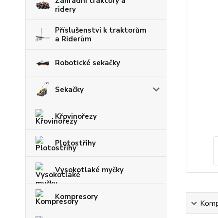
Zahradní traktory a
ridery
Příslušenství k traktorům
a Riderům
Robotické sekačky
Sekačky
Křovinořezy
Plotostřihy
Vysokotlaké myčky
Kompresory
Kompl