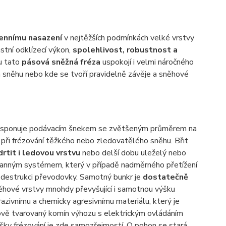
ennímu nasazení
v nejtěžších podmínkách velké vrstvy
stní odklízecí výkon,
spolehlivost, robustnost a
u tato
pásová sněžná fréza
uspokojí i velmi náročného
a sněhu nebo kde se tvoří pravidelně závěje a sněhové
disponuje podávacím šnekem se zvětšeným průměrem na
 při frézování těžkého nebo zledovatělého sněhu. Břit
drtit i ledovou vrstvu
nebo delší dobu uleželý nebo
anným systémem, který v případě nadměrného přetížení
 destrukci převodovky. Samotný bunkr je
dostatečně
hové vrstvy mnohdy převyšující i samotnou výšku
azivnímu a chemicky agresivnímu materiálu, který je
 Nově tvarovaný komín výhozu s elektrickým ovládáním
šky frézování je zde samozřejmostí. O pohon se stará