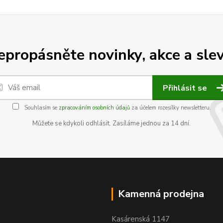
epropásněte novinky, akce a slev
Přihlásit se
Souhlasím se
zpracováním osobních údajů
za účelem rozesílky newsletteru.
Můžete se kdykoli odhlásit. Zasíláme jednou za 14 dní.
Kamenná prodejna
Kasárenská 1147