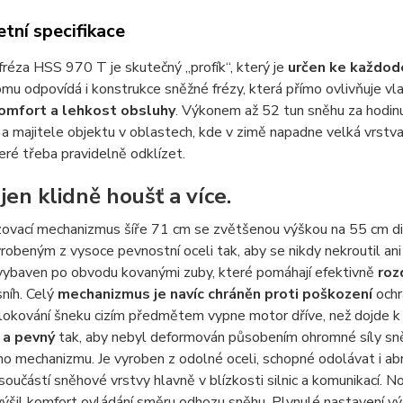
tní specifikace
réza HSS 970 T je skutečný „profík“, který je
určen ke každod
mu odpovídá i konstrukce sněžné frézy, která přímo ovlivňuje vla
omfort a lehkost obsluhy
. Výkonem až 52 tun sněhu za hodin
 a majitele objektu v oblastech, kde v zimě napadne velká vrstv
teré třeba pravidelně odklízet.
jen klidně houšť a více.
zovací mechanizmus šíře 71 cm se zvětšenou výškou na 55 cm 
robeným z vysoce pevnostní oceli tak, aby se nikdy nekroutil ani
 vybaven po obvodu kovanými zuby, které pomáhají efektivně
roz
níh. Celý
mechanizmus je navíc chráněn proti poškození
ochr
lokování šneku cizím předmětem vypne motor dříve, než dojde k
 a pevný
tak, aby nebyl deformován působením ohromné síly sně
ho mechanizmu. Je vyroben z odolné oceli, schopné odolávat i abr
součástí sněhové vrstvy hlavně v blízkosti silnic a komunikací.
ýšil komfort ovládání směru odhozu sněhu. Plynulé nastavení vý