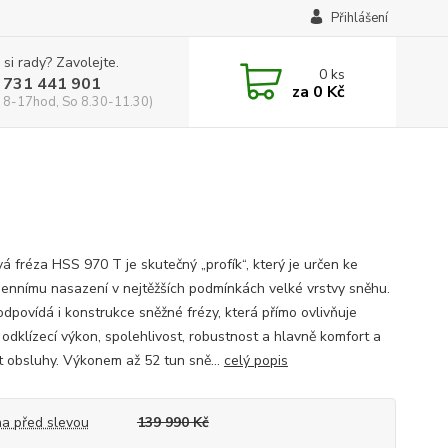
Přihlášení
 si rady? Zavolejte.
0
ks
 731 441 901
za
0 Kč
 8-17hod, So 8.30-11.30)
á fréza HSS 970 T je skutečný „profík“, který je určen ke
ennímu nasazení v nejtěžších podmínkách velké vrstvy sněhu.
dpovídá i konstrukce sněžné frézy, která přímo ovlivňuje
 odklízecí výkon, spolehlivost, robustnost a hlavně komfort a
t obsluhy. Výkonem až 52 tun sně...
celý popis
a před slevou
139 990 Kč