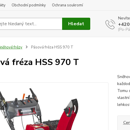
kty
Obchodní podmínky
Ochrana soukromí
Nevíte
Hledat
+420
(Po-Pá
něhové frézy
Pásová fréza HSS 970 T
vá fréza HSS 970 T
Sněhov
každod
Tomu o
vlastní
lehkos
Cen