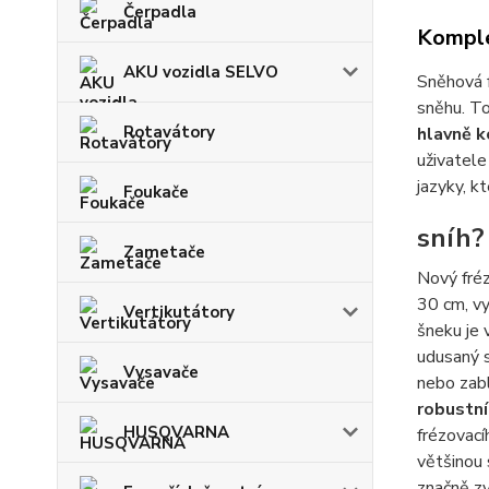
Čerpadla
Komple
AKU vozidla SELVO
Sněhová f
sněhu. To
Rotavátory
hlavně k
uživatele
jazyky, k
Foukače
sníh? 
Zametače
Nový fré
30 cm, vy
Vertikutátory
šneku je
udusaný s
Vysavače
nebo zab
robustní
HUSQVARNA
frézovací
většinou 
značně zv