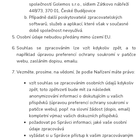
společností Golemos s.r.o., sídlem Zátkovo nábřeží
448/73, 370 01, České Budějovice
Případně další poskytovatelé zpracovatelských
softwarů, služeb a aplikací, které však v současné
době společnost nevyužívá.
Osobní údaje nebudou předány mimo území EU.
Souhlas se zpracováním lze vzít kdykoliv zpět, a to
například úpravou preferencí ochrany soukromí v patičce
webu, zasláním dopisu, emailu.
Vezměte, prosíme, na vědomí, že podle Nařízení máte právo:
vzít souhlas se zpracováním osobních údajů kdykoliv
zpět, toto zpětvzetí bude mít za následek
anonymizování informací o diskutujícím u vašich
příspěvků (úpravou preferencí ochrany soukromí v
patičce webu), popř. na slovní žádost (dopis, email)
kompletní výmaz vašich diskuzních příspěvků.
požadovat po Správci informaci, jaké vaše osobní
údaje zpracovává
vyžádat si u Správce přístup k vašim zpracovávaným