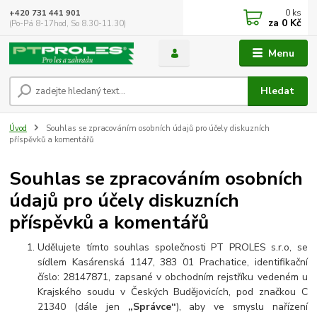
0
ks
+420 731 441 901
za
0 Kč
(Po-Pá 8-17hod, So 8.30-11.30)
Menu
Hledat
Úvod
Souhlas se zpracováním osobních údajů pro účely diskuzních
příspěvků a komentářů
Souhlas se zpracováním osobních
údajů pro účely diskuzních
příspěvků a komentářů
Udělujete tímto souhlas společnosti PT PROLES s.r.o, se
sídlem Kasárenská 1147, 383 01 Prachatice, identifikační
číslo: 28147871, zapsané v obchodním rejstříku vedeném u
Krajského soudu v Českých Budějovicích, pod značkou C
21340 (dále jen
„Správce“
), aby ve smyslu nařízení