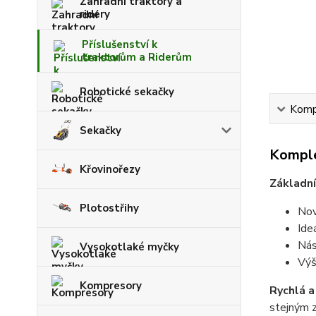
Zahradní traktory a
ridery
Příslušenství k
traktorům a Riderům
Robotické sekačky
Kompl
Sekačky
Komple
Křovinořezy
Základní
Plotostřihy
Nov
Ide
Nás
Vysokotlaké myčky
Výš
Kompresory
Rychlá a
stejným 