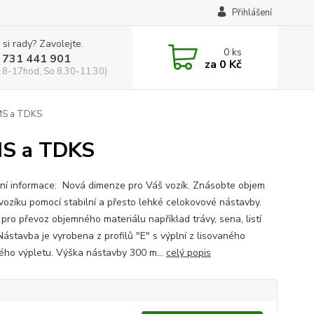
Přihlášení
 si rady? Zavolejte.
0
ks
 731 441 901
za
0 Kč
 8-17hod, So 8.30-11.30)
MS a TDKS
S a TDKS
ní informace: Nová dimenze pro Váš vozík. Znásobte objem
vozíku pomocí stabilní a přesto lehké celokovové nástavby.
 pro převoz objemného materiálu například trávy, sena, listí
Nástavba je vyrobena z profilů "E" s výplní z lisovaného
ého výpletu. Výška nástavby 300 m...
celý popis