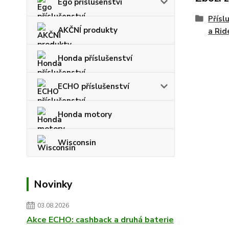
Ego příslušenství
Přísl
AKČNÍ produkty
a Ri
Honda příslušenství
ECHO příslušenství
Honda motory
Wisconsin
Novinky
03.08.2026
Akce ECHO: cashback a druhá baterie