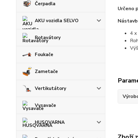
Čerpadla
Určeno p
AKU vozidla SELVO
Nástavba
4 x
Rotavátory
Roh
Výš
Foukače
Zametače
Param
Vertikutátory
Výrob
Vysavače
HUSQVARNA
Zboží 