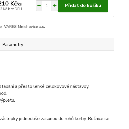
210 Kč
/
ks
Přidat do košíku
53 Kč
bez DPH
e:
VARES Mnichovice a.s.
Parametry
tabilní a přesto lehké celokovové nástavby.
pod.
výpletu.
 záslepky jednoduše zasunou do rohů korby. Bočnice se