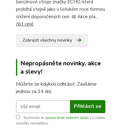
benzínové stroje značky ECHO, která
probíhá stejně jako v loňském roce formou
snížení doporučených cen. 📅 Akce pla...
číst celé
Zobrazit všechny novinky
Nepropásněte novinky, akce
a slevy!
Můžete se kdykoli odhlásit. Zasíláme
jednou za 14 dní.
Přihlásit se
Souhlasím se
zpracováním osobních údajů
za účelem
rozesílky newsletteru.