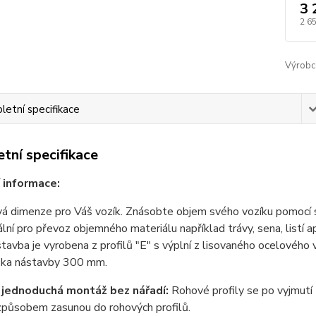
3 
2 6
Výrobc
etní specifikace
tní specifikace
 informace:
á dimenze pro Váš vozík. Znásobte objem svého vozíku pomocí s
ální pro převoz objemného materiálu například trávy, sena, listí a
tavba je vyrobena z profilů "E" s výplní z lisovaného ocelového 
ka nástavby 300 mm.
 jednoduchá montáž bez nářadí:
Rohové profily se po vyjmutí
způsobem zasunou do rohových profilů.