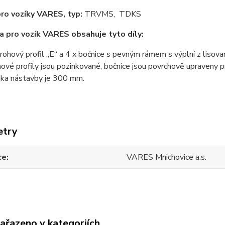
ro vozíky VARES, typ:
TRVMS, TDKS
 pro vozík VARES obsahuje tyto díly:
 rohový profil „E“ a 4 x bočnice s pevným rámem s výplní z lisov
ové profily jsou pozinkované, bočnice jsou povrchově upraveny 
ka nástavby je 300 mm.
etry
ce
VARES Mnichovice a.s.
zařazeno v kategoriích