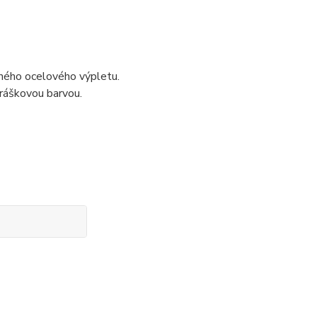
aného ocelového výpletu.
práškovou barvou.