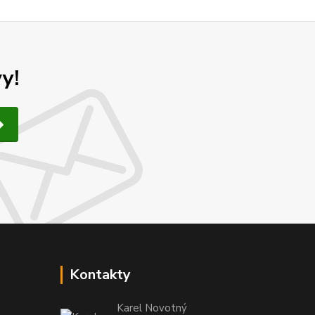
y!
Kontakty
Karel Novotný