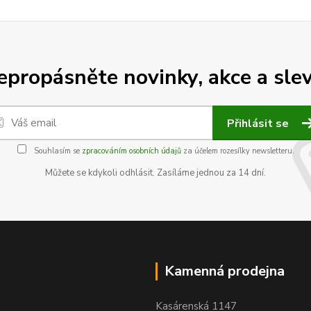
epropásněte novinky, akce a slev
Přihlásit se
Souhlasím se
zpracováním osobních údajů
za účelem rozesílky newsletteru.
Můžete se kdykoli odhlásit. Zasíláme jednou za 14 dní.
Kamenná prodejna
Kasárenská 1147