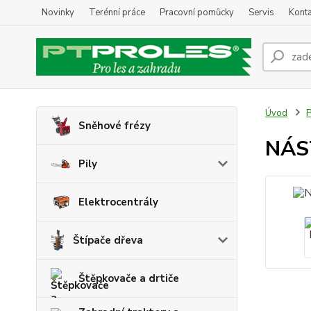
Novinky
Terénní práce
Pracovní pomůcky
Servis
Konta
Úvod
P
Sněhové frézy
NÁS
Pily
Elektrocentrály
Štípače dřeva
Štěpkovače a drtiče