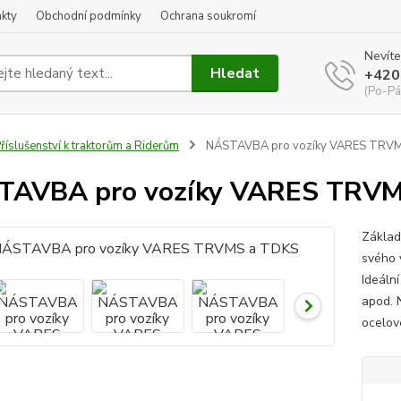
kty
Obchodní podmínky
Ochrana soukromí
Nevíte
Hledat
+420
(Po-Pá
říslušenství k traktorům a Riderům
NÁSTAVBA pro vozíky VARES TRV
TAVBA pro vozíky VARES TRVM
Základ
svého 
Ideální
apod. 
ocelov