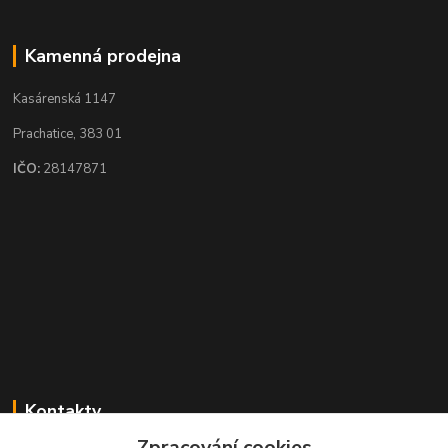
Kamenná prodejna
Kasárenská 1147
Prachatice, 383 01
IČO:
28147871
Kontakty
Zpracování cookies