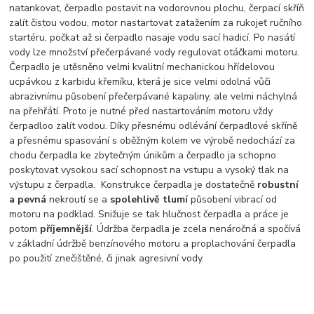
natankovat, čerpadlo postavit na vodorovnou plochu, čerpací skříň
zalít čistou vodou, motor nastartovat zatažením za rukojeť ručního
startéru, počkat až si čerpadlo nasaje vodu sací hadicí. Po nasátí
vody lze množství přečerpávané vody regulovat otáčkami motoru.
Čerpadlo je utěsněno velmi kvalitní mechanickou hřídelovou
ucpávkou z karbidu křemíku, která je sice velmi odolná vůči
abrazivnímu působení přečerpávané kapaliny, ale velmi náchylná
na přehřátí. Proto je nutné před nastartováním motoru vždy
čerpadloo zalít vodou. Díky přesnému odlévání čerpadlové skříně
a přesnému spasování s oběžným kolem ve výrobě nedochází za
chodu čerpadla ke zbytečným únikům a čerpadlo ja schopno
poskytovat vysokou sací schopnost na vstupu a vysoký tlak na
výstupu z čerpadla. Konstrukce čerpadla je dostatečně
robustní
a pevná
nekroutí se a
spolehlivě tlumí
působení vibrací od
motoru na podklad. Snižuje se tak hlučnost čerpadla a práce je
potom
příjemnější
. Údržba čerpadla je zcela nenáročná a spočívá
v základní údržbě benzínového motoru a proplachování čerpadla
po použití znečištěné, či jinak agresivní vody.