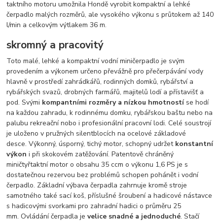
taktního motoru umožnila Hondě vyrobit kompaktní a lehké
čerpadlo malých rozměrů, ale vysokého výkonu s průtokem až 140
l/min a celkovým výtlakem 36 m.
skromný a pracovitý
Toto malé, lehké a kompaktní vodní miničerpadlo je svým
provedením a výkonem určeno převážně pro přečerpávání vody
hlavně v prostředí zahrádkářů, rodinných domků, rybářství a
rybářských svazů, drobných farmářů, majitelů lodí a přístavišť a
pod. Svými
kompantními rozměry a nízkou hmotností
se hodí
na každou zahradu, k rodinnému domku, rybářskou baštu nebo na
palubu rekreační nobo i profesionální pracovní lodi. Celé soustrojí
je uloženo v pružných silentblocích na ocelové základové
desce. Výkonný, úsporný, tichý motor, schopný udržet
konstantní
výkon
i při skokovém zatěžování. Patentově chráněný
miničtyřtaktní motor o obsahu 35 ccm o výkonu 1,6 PS je s
dostatečnou rezervou bez problémů schopen pohánět i vodní
čerpadlo. Základní výbava čerpadla zahrnuje kromě stroje
samotného také sací koš, příslušné šroubení a hadicové nástavce
s hadicovými svorkami pro zahradní hadici o průměru 25
mm. Ovládání čerpadla je
velice snadné a jednoduché
. Stačí