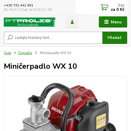
0
ks
+420 731 441 901
za
0 Kč
(Po-Pá 8-17hod, So 8.30-11.30)
Menu
Hledat
Úvod
Čerpadla
Miničerpadlo WX 10
Miničerpadlo WX 10