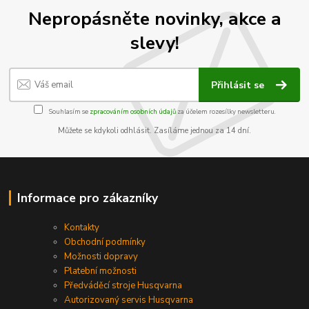
Nepropásněte novinky, akce a
slevy!
Přihlásit se
Souhlasím se
zpracováním osobních údajů
za účelem rozesílky newsletteru.
Můžete se kdykoli odhlásit. Zasíláme jednou za 14 dní.
Informace pro zákazníky
Kontakty
Obchodní podmínky
Možnosti dopravy
Platební možnosti
Předváděcí stroje Husqvarna
Autorizovaný servis Husqvarna