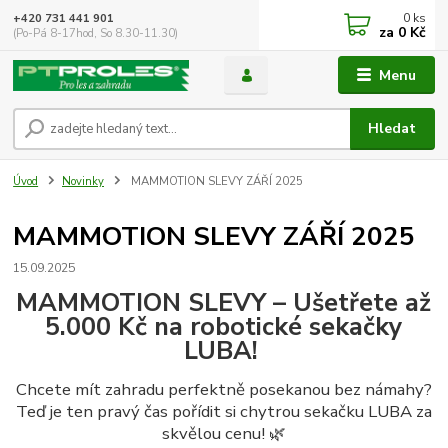
0
ks
+420 731 441 901
za
0 Kč
(Po-Pá 8-17hod, So 8.30-11.30)
Menu
Hledat
Úvod
Novinky
MAMMOTION SLEVY ZÁŘÍ 2025
MAMMOTION SLEVY ZÁŘÍ 2025
15.09.2025
MAMMOTION SLEVY – Ušetřete až
5.000 Kč na robotické sekačky
LUBA!
Chcete mít zahradu perfektně posekanou bez námahy?
Teď je ten pravý čas pořídit si chytrou sekačku LUBA za
skvělou cenu! 🌿