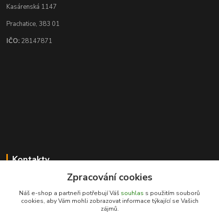
Kasárenská 1147
Prachatice, 383 01
IČO:
28147871
Kontakty
Zpracování cookies
Karel Novotný
+420 731 441 901
Náš e-shop a partneři potřebují Váš
souhlas
s použitím souborů
(Po-Pá 8-17hod, So 8.30-11.30)
cookies, aby Vám mohli zobrazovat informace týkající se Vašich
zájmů.
prachatice@ptproles.cz