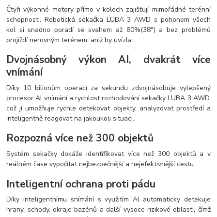
Čtyři výkonné motory přímo v kolech zajišťují mimořádné terénní
schopnosti. Robotická sekačka LUBA 3 AWD s pohonem všech
kol si snadno poradí se svahem až 80%(38°) a bez problémů
projíždí nerovným terénem, ​​aniž by uvízla.
Dvojnásobný výkon AI, dvakrát více
vnímání
Díky 10 bilionům operací za sekundu zdvojnásobuje vylepšený
procesor AI vnímání a rychlost rozhodování sekačky LUBA 3 AWD,
což jí umožňuje rychle detekovat objekty, analyzovat prostředí a
inteligentně reagovat na jakoukoli situaci.
Rozpozná více než 300 objektů
Systém sekačky dokáže identifikovat více než 300 objektů a v
reálném čase vypočítat nejbezpečnější a nejefektivnější cestu.
Inteligentní ochrana proti pádu
Díky inteligentnímu snímání s využitím AI automaticky detekuje
hrany, schody, okraje bazénů a další vysoce rizikové oblasti, čímž