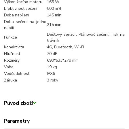
Výkon žacího motoru
165 W
Efektivnost sečení
500 ㎡/h
Doba nabíjení
145 min
Doba sečení na jedno
215 min
nabití
Dešťový senzor, Plánovač sečení, Tisk na
Funkce
trávník
Konektivita
4G, Bluetooth, Wi-Fi
Hlučnost
70 dB
Rozměry
690*533*279 mm
Váha
19 kg
Voděodolnost
IPX6
Záruka
3 roky
Původ zboží
Parametry