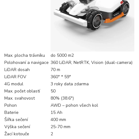
Max. plocha trávníku
do 5000 m2
Polohovaní a navigace
360 LiDAR, NetRTK, Vision (dual-camera)
LiDAR dosah
70 m
LiDAR FOV
360° * 59°
4G modul
3 roky data zdarma
Max. počet oblastí
50
Max. svahovost
80% (38.6°)
Pohon
AWD – pohon všech kol
Baterie
15 Ah
Šířka sečení
400 mm
Výška sečení
25-70 mm
Žací kotouče
2