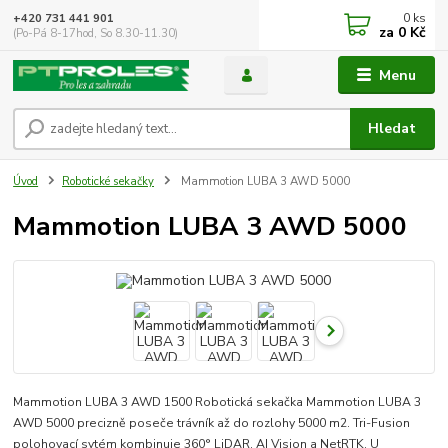
0
ks
+420 731 441 901
za
0 Kč
(Po-Pá 8-17hod, So 8.30-11.30)
Menu
Hledat
Úvod
Robotické sekačky
Mammotion LUBA 3 AWD 5000
Mammotion LUBA 3 AWD 5000
Mammotion LUBA 3 AWD 1500 Robotická sekačka Mammotion LUBA 3
AWD 5000 precizně poseče trávník až do rozlohy 5000 m2. Tri-Fusion
polohovací sytém kombinuje 360° LiDAR, AI Vision a NetRTK. U