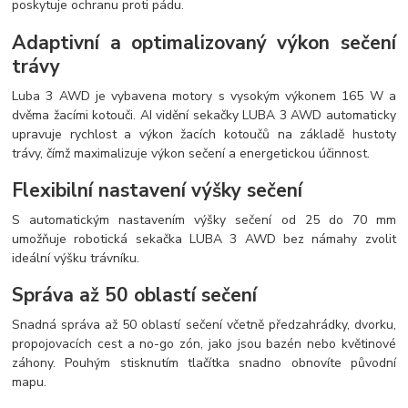
poskytuje ochranu proti pádu.
Adaptivní a optimalizovaný výkon sečení
trávy
Luba 3 AWD je vybavena motory s vysokým výkonem 165 W a
dvěma žacími kotouči. AI vidění sekačky LUBA 3 AWD automaticky
upravuje rychlost a výkon žacích kotoučů na základě hustoty
trávy, čímž maximalizuje výkon sečení a energetickou účinnost.
Flexibilní nastavení výšky sečení
S automatickým nastavením výšky sečení od 25 do 70 mm
umožňuje robotická sekačka LUBA 3 AWD bez námahy zvolit
ideální výšku trávníku.
Správa až 50 oblastí sečení
Snadná správa až 50 oblastí sečení včetně předzahrádky, dvorku,
propojovacích cest a no-go zón, jako jsou bazén nebo květinové
záhony. Pouhým stisknutím tlačítka snadno obnovíte původní
mapu.