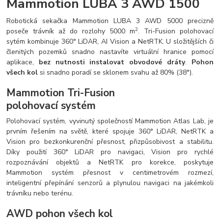
Mammotion LUBA 3 AWD 1500
Robotická sekačka Mammotion LUBA 3 AWD 5000 precizně
2
poseče trávník až do rozlohy 5000 m
. Tri-Fusion polohovací
sytém kombinuje 360° LiDAR, AI Vision a NetRTK. U složitějších či
členitých pozemků snadno nastavíte virtuální hranice pomocí
aplikace,
bez nutnosti instalovat obvodové dráty
.
Pohon
všech kol
si snadno poradí se sklonem svahu až 80% (38°).
Mammotion Tri-Fusion
polohovací systém
Polohovací systém, vyvinutý společností Mammotion Atlas Lab, je
prvním řešením na světě, které spojuje 360° LiDAR, NetRTK a
Vision pro bezkonkurenční přesnost, přizpůsobivost a stabilitu.
Díky použití 360° LiDAR pro navigaci, Vision pro rychlé
rozpoznávání objektů a NetRTK pro korekce, poskytuje
Mammotion systém přesnost v centimetrovém rozmezí,
inteligentní přepínání senzorů a plynulou navigaci na jakémkoli
trávníku nebo terénu.
AWD pohon všech kol