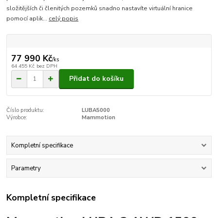
složitějších či členitých pozemků snadno nastavíte virtuální hranice
pomocí aplik...
celý popis
77 990 Kč
/
ks
64 455 Kč
bez DPH
Přidat do košíku
Číslo produktu:
LUBA5000
Výrobce:
Mammotion
Kompletní specifikace
Parametry
Kompletní specifikace