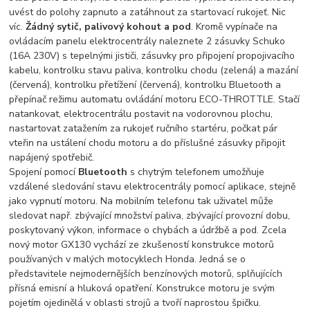
uvést do polohy zapnuto a zatáhnout za startovací rukojeť. Nic
víc.
Žádný sytič, palivový kohout a pod
. Kromě vypínače na
ovládacím panelu elektrocentrály naleznete 2 zásuvky Schuko
(16A 230V) s tepelnými jističi, zásuvky pro připojení propojivacího
kabelu, kontrolku stavu paliva, kontrolku chodu (zelená) a mazání
(červená), kontrolku přetížení (červená), kontrolku Bluetooth a
přepínač režimu automatu ovládání motoru ECO-THROTTLE. Stačí
natankovat, elektrocentrálu postavit na vodorovnou plochu,
nastartovat zatažením za rukojeť ručního startéru, počkat pár
vteřin na ustálení chodu motoru a do příslušné zásuvky připojit
napájený spotřebič.
Spojení pomocí
Bluetooth
s chytrým telefonem umožňuje
vzdálené sledování stavu elektrocentrály pomocí aplikace, stejně
jako vypnutí motoru. Na mobilním telefonu tak uživatel může
sledovat např. zbývající množství paliva, zbývající provozní dobu,
poskytovaný výkon, informace o chybách a údržbě a pod. Zcela
nový motor GX130 vychází ze zkušeností konstrukce motorů
používaných v malých motocyklech Honda. Jedná se o
představitele nejmodernějších benzínových motorů, splňujících
přísná emisní a hluková opatření. Konstrukce motoru je svým
pojetím ojedinělá v oblasti strojů a tvoří naprostou špičku.