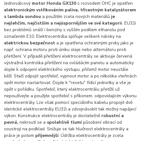
Jednoválcový
motor Honda GX130
s rozvodem OHC je opatřen
elektronickým vstřikováním paliva, třícestným katalyzátorem
s lambda sondou
a použitím zcela nových materiálů
je
nejlehčím, nejčistším a nejúspornějším ve své kategorii
. EU32i
bez problémů snáší i benzíny s vyšším podílem ethanolu pod
označením E10. Elektrocentrála splňuje veškeré nároky na
elektrickou bezpečnost
a je opatřena ochrannými prvky jako je
např. ochrana motoru proti úniku oleje nebo alternátoru proti
přetížení. V případě přetížení elektrocentrály se aktivuje červená
výstražná kontrolka přetížení na ovládácím panelu a automaticky
dojde k odpojení elektrického výstupu, přičemž motor neustále
běží. Stačí odpojit spotřebič, vypnout motor a po několika vteřinách
opět motor nastartovat. Dojde k "resetu" řídící jednotky a vše je
opět v pořádku. Spotřebič, který elektrocentrálu přetížil už
nepoužívejte a použijte spotřebič s příkonem, odpovídajícím výkonu
elektrocentrály. Lze však pomocí speciálního kabelu propojit dvě
identické elektrocentrály EU32i a zdvojnásobit tak možný napájecí
výkon. Konstrukce elektrocentrály je dostatečně
robustní a
pevná,
nekroutí se a
spolehlivě tlumí
působení vibrací od
soustrojí na podklad. Snižuje se tak hlučnost elektrocentrály a
práce je potom
příjemnější
. Údržba elektrocentrály je zcela