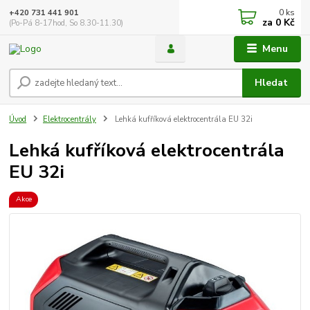
0
ks
+420 731 441 901
za
0 Kč
(Po-Pá 8-17hod, So 8.30-11.30)
Menu
Hledat
Úvod
Elektrocentrály
Lehká kufříková elektrocentrála EU 32i
Lehká kufříková elektrocentrála
EU 32i
Akce