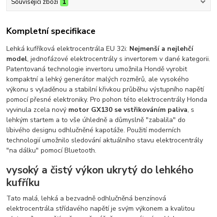
Související zboží
1
Kompletní specifikace
Lehká kufříková elektrocentrála EU 32i:
Nejmenší a nejlehčí
model
, jednofázové elektrocentrály s invertorem v dané kategorii.
Patentovaná technologie invertoru umožnila Hondě vyrobit
kompaktní a lehký generátor malých rozměrů, ale vysokého
výkonu s vyladěnou a stabilní křivkou průběhu výstupního napětí
pomocí přesné elektroniky. Pro pohon této elektrocentrály Honda
vyvinula zcela nový
motor GX130 se vstřikováním paliva
, s
lehkým startem a to vše úhledně a důmyslně "zabalila" do
líbivého designu odhlučněné kapotáže. Použití moderních
technologií umožnilo sledování aktuálního stavu elektrocentrály
"na dálku" pomocí Bluetooth.
vysoký a čistý výkon ukrytý do lehkého
kufříku
Tato malá, lehká a bezvadně odhlučněná benzínová
elektrocentrála střídavého napětí je svým výkonem a kvalitou