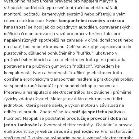
výstupního napětí určena převážně pro napájení malých a
středních spotřebičů typu osvětlení, ručního elektronářadí,
monitorů, počítačů, kamerových systémů nebo přístrojů s velmi
citlivou elektronikou. Svými
kompantními rozměry a nízkou
hmotností
se hodí jak do pojízdných autodílen, opravárenských,
měřících či monitorovacích vozů pro práci v terénu, tak i pro
napájení různých spotřebičů na zahradě, v dílně, domácnosti nebo
na chatě, lodi nebo v karavanu. Celé soustrojí je zapracováno do
plastového, důkladně odhlučněného "kufříku", ukotveno v
pružných silentblocích a i celá elektrocentrála je na podkladu
postavena na pružných gumových "nožkách". Vzhledem ke
kompaktnosti, tvaru a hmotnosti "kufříku" je elektrocentrála
opatřena eronomickým transportním madlem a praktickými prolisy
ve spodní straně kapotáže pro snadný úchop a manipulaci.
Přepravu a manipulaci s elektrocentrálou tak zvládne i průměrně
fyzicky zdatný uživatel. Motor je ovládán elektronickou řídící
jednotkou, která přesně dávkuje výkon motoru v závislosti na
odběru el.proudu. Znatelně se tak
snižuje spotřeba paliva
a
hlučnost. Naopak se podstatně
prodlužuje provozní doba na
jedno tankování
a životnost elektrocentrály. Ovládání a provoz
elektrocentrály je
velice snadné a jednoduché
. Pro nastartování
stačí pouhé 2 kroky; na ovládacím panelu vypínač elektrocentrály