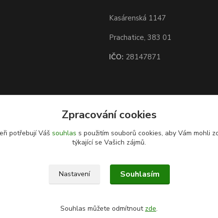
Kasárenská 1147
Prachatice, 383 01
IČO:
28147871
Zpracování cookies
eři potřebují Váš
souhlas
s použitím souborů cookies, aby Vám mohli z
týkající se Vašich zájmů.
Souhlasím
Nastavení
Souhlas můžete odmítnout
zde
.