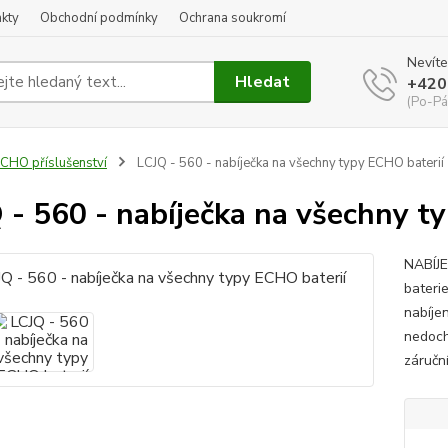
kty
Obchodní podmínky
Ochrana soukromí
Nevíte
Hledat
+420
(Po-Pá
CHO příslušenství
LCJQ - 560 - nabíječka na všechny typy ECHO baterií
 - 560 - nabíječka na všechny t
NABÍJE
bateri
nabíjen
nedochá
záručn