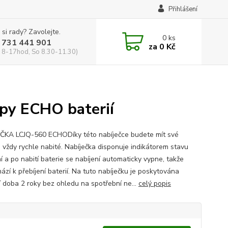
Přihlášení
 si rady? Zavolejte.
0
ks
 731 441 901
za
0 Kč
 8-17hod, So 8.30-11.30)
ypy ECHO baterií
ČKA LCJQ-560 ECHODíky této nabíječce budete mít své
e vždy rychle nabité. Nabíječka disponuje indikátorem stavu
í a po nabití baterie se nabíjení automaticky vypne, takže
zí k přebíjení baterií. Na tuto nabíječku je poskytována
í doba 2 roky bez ohledu na spotřební ne...
celý popis