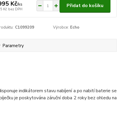
995 Kč
/
ks
Přidat do košíku
75 Kč
bez DPH
roduktu:
C1099209
Výrobce:
Echo
Parametry
isponuje indikátorem stavu nabíjení a po nabití baterie se
nabíječku je poskytována záruční doba 2 roky bez ohledu na