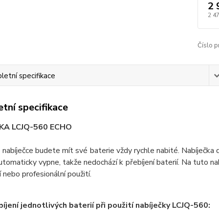
2 
2 4
Číslo p
etní specifikace
tní specifikace
KA LCJQ-560 ECHO
 nabíječce budete mít své baterie vždy rychle nabité. Nabíječka d
automaticky vypne, takže nedochází k přebíjení baterií. Na tuto 
 nebo profesionální použití.
íjení jednotlivých baterií při použití nabíječky LCJQ-560: