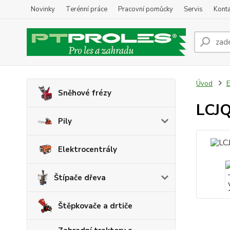
Novinky
Terénní práce
Pracovní pomůcky
Servis
Konta
Úvod
E
Sněhové frézy
LCJQ
Pily
Elektrocentrály
Štípače dřeva
Štěpkovače a drtiče