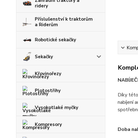
Zahradní traktory a
ridery
Příslušenství k traktorům
a Riderům
Robotické sekačky
Kompl
Sekačky
Komple
Křovinořezy
NABÍJEČ
Plotostřihy
Díky této
nabíjení 
Vysokotlaké myčky
spotřební
Kompresory
Doba nab