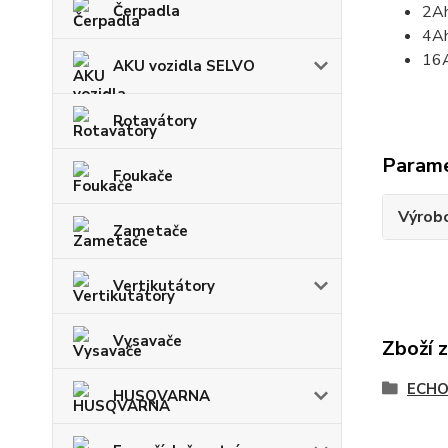
2Ah
Čerpadla
4Ah
16A
AKU vozidla SELVO
Rotavátory
Param
Foukače
Výrob
Zametače
Vertikutátory
Vysavače
Zboží 
ECHO 
HUSQVARNA