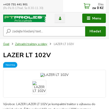
0
ks
+420 731 441 901
za
0 Kč
(Po-Pá 8-17hod, So 8.30-11.30)
Menu
Hledat
Úvod
Zahradní traktory a ridery
LAZER LT 102V
LAZER LT 102V
Novinka
Výrobce: LAZER LAZER LT 102V je kompaktní traktor s výbavou do