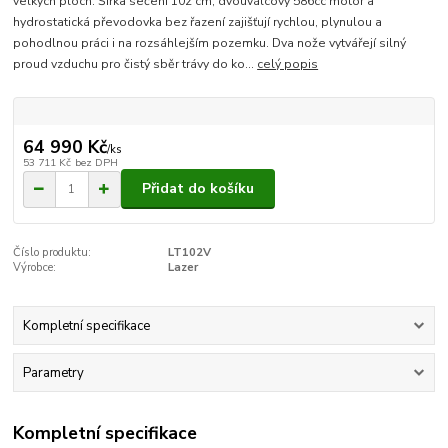
velkých ploch. Šířka sečení 102 cm, dvouválcový 586cc motor a
hydrostatická převodovka bez řazení zajišťují rychlou, plynulou a
pohodlnou práci i na rozsáhlejším pozemku. Dva nože vytvářejí silný
proud vzduchu pro čistý sběr trávy do ko...
celý popis
64 990 Kč
/
ks
53 711 Kč
bez DPH
Přidat do košíku
Číslo produktu:
LT102V
Výrobce:
Lazer
Kompletní specifikace
Parametry
Kompletní specifikace