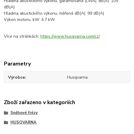
Hladina akustického výkonu, garantovaná (LWA), db(A): 105
dB(A)
Hladina akustického výkonu, měřená dB(A): 99 dB(A)
Výkon motoru, kW: 4.7 kW
Více na stránkách:
https://www.husqvarna.com/cz/
Parametry
Výrobce
Husqvarna
Zboží zařazeno v kategoriích
Sněhové frézy
HUSQVARNA