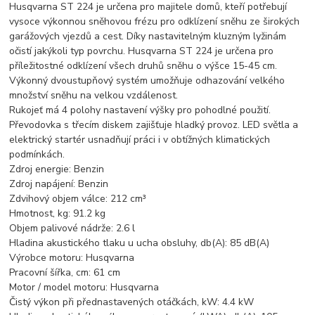
Husqvarna ST 224 je určena pro majitele domů, kteří potřebují
vysoce výkonnou sněhovou frézu pro odklízení sněhu ze širokých
garážových vjezdů a cest. Díky nastavitelným kluzným lyžinám
očistí jakýkoli typ povrchu. Husqvarna ST 224 je určena pro
příležitostné odklízení všech druhů sněhu o výšce 15-45 cm.
Výkonný dvoustupňový systém umožňuje odhazování velkého
množství sněhu na velkou vzdálenost.
Rukojeť má 4 polohy nastavení výšky pro pohodlné použití.
Převodovka s třecím diskem zajišťuje hladký provoz. LED světla a
elektrický startér usnadňují práci i v obtížných klimatických
podmínkách.
Zdroj energie: Benzin
Zdroj napájení: Benzin
Zdvihový objem válce: 212 cm³
Hmotnost, kg: 91.2 kg
Objem palivové nádrže: 2.6 l
Hladina akustického tlaku u ucha obsluhy, db(A): 85 dB(A)
Výrobce motoru: Husqvarna
Pracovní šířka, cm: 61 cm
Motor / model motoru: Husqvarna
Čistý výkon při přednastavených otáčkách, kW: 4.4 kW