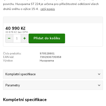
povrchu. Husqvarna ST 224 je určena pro příležitostné odklízení všech
druhů sněhu o výšce 15-4...
celý popis
40 990 Kč
33 876 Kč
bez DPH
Přidat do košíku
Číslo produktu:
970528601
EAN kód:
7392930735958
Výrobce:
Husqvarna
Kompletní specifikace
Parametry
Kompletní specifikace