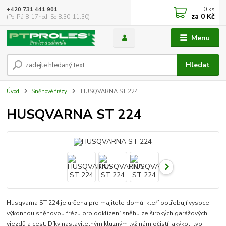
0
ks
+420 731 441 901
za
0 Kč
(Po-Pá 8-17hod, So 8.30-11.30)
Menu
Hledat
Úvod
Sněhové frézy
HUSQVARNA ST 224
HUSQVARNA ST 224
Husqvarna ST 224 je určena pro majitele domů, kteří potřebují vysoce
výkonnou sněhovou frézu pro odklízení sněhu ze širokých garážových
vjezdů a cest. Díky nastavitelným kluzným lyžinám očistí jakýkoli typ