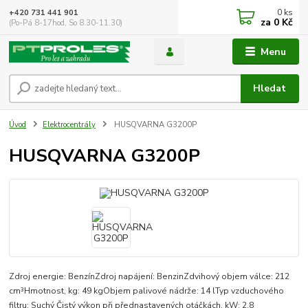
0
ks
+420 731 441 901
za
0 Kč
(Po-Pá 8-17hod, So 8.30-11.30)
Menu
Hledat
Úvod
Elektrocentrály
HUSQVARNA G3200P
HUSQVARNA G3200P
Zdroj energie: BenzínZdroj napájení: BenzinZdvihový objem válce: 212
cm³Hmotnost, kg: 49 kgObjem palivové nádrže: 14 lTyp vzduchového
filtru: Suchý Čistý výkon při přednastavených otáčkách, kW: 2.8