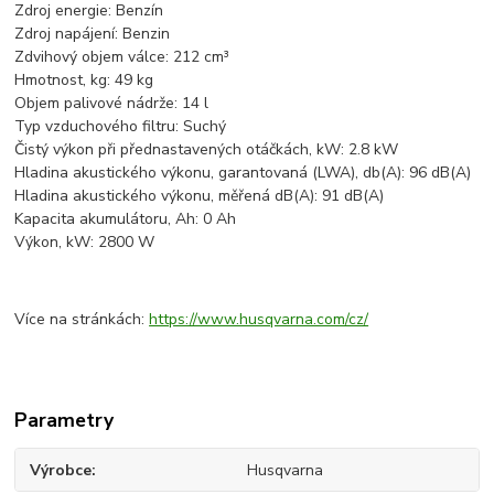
Zdroj energie: Benzín
Zdroj napájení: Benzin
Zdvihový objem válce: 212 cm³
Hmotnost, kg: 49 kg
Objem palivové nádrže: 14 l
Typ vzduchového filtru: Suchý
Čistý výkon při přednastavených otáčkách, kW: 2.8 kW
Hladina akustického výkonu, garantovaná (LWA), db(A): 96 dB(A)
Hladina akustického výkonu, měřená dB(A): 91 dB(A)
Kapacita akumulátoru, Ah: 0 Ah
Výkon, kW: 2800 W
Více na stránkách:
https://www.husqvarna.com/cz/
Parametry
Výrobce
Husqvarna