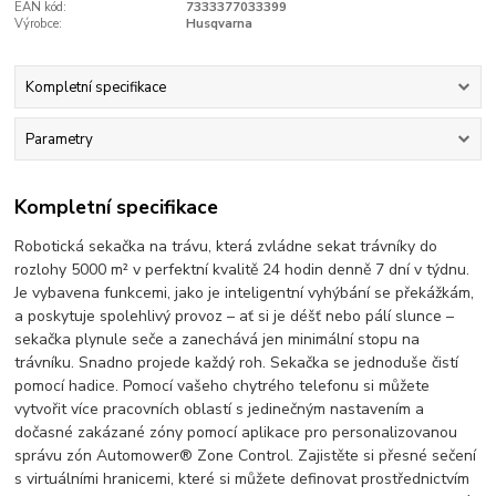
EAN kód:
7333377033399
Výrobce:
Husqvarna
Kompletní specifikace
Parametry
Kompletní specifikace
Robotická sekačka na trávu, která zvládne sekat trávníky do
rozlohy 5000 m² v perfektní kvalitě 24 hodin denně 7 dní v týdnu.
Je vybavena funkcemi, jako je inteligentní vyhýbání se překážkám,
a poskytuje spolehlivý provoz – ať si je déšť nebo pálí slunce –
sekačka plynule seče a zanechává jen minimální stopu na
trávníku. Snadno projede každý roh. Sekačka se jednoduše čistí
pomocí hadice. Pomocí vašeho chytrého telefonu si můžete
vytvořit více pracovních oblastí s jedinečným nastavením a
dočasné zakázané zóny pomocí aplikace pro personalizovanou
správu zón Automower® Zone Control. Zajistěte si přesné sečení
s virtuálními hranicemi, které si můžete definovat prostřednictvím