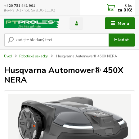
0
ks
+420 731 441 901
za
0 Kč
(Po-Pá 8-17hod, So 8.30-11.30)
Menu
Hledat
Úvod
Robotické sekačky
Husqvarna Automower® 450X NERA
Husqvarna Automower® 450X
NERA