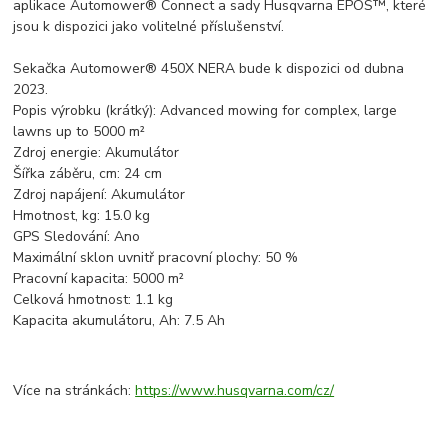
aplikace Automower® Connect a sady Husqvarna EPOS™, které
jsou k dispozici jako volitelné příslušenství.
Sekačka Automower® 450X NERA bude k dispozici od dubna
2023.
Popis výrobku (krátký): Advanced mowing for complex, large
lawns up to 5000 m²
Zdroj energie: Akumulátor
Šířka záběru, cm: 24 cm
Zdroj napájení: Akumulátor
Hmotnost, kg: 15.0 kg
GPS Sledování: Ano
Maximální sklon uvnitř pracovní plochy: 50 %
Pracovní kapacita: 5000 m²
Celková hmotnost: 1.1 kg
Kapacita akumulátoru, Ah: 7.5 Ah
Více na stránkách:
https://www.husqvarna.com/cz/