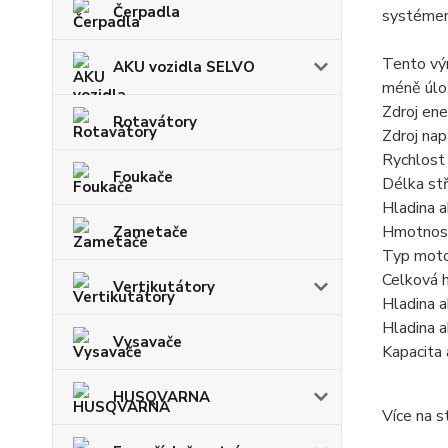
Čerpadla
systémem
Tento vý
AKU vozidla SELVO
méně úlož
Zdroj ene
Rotavátory
Zdroj nap
Rychlost 
Foukače
Délka stř
Hladina a
Hmotnost
Zametače
Typ moto
Celková 
Vertikutátory
Hladina 
Hladina 
Vysavače
Kapacita 
HUSQVARNA
Více na s