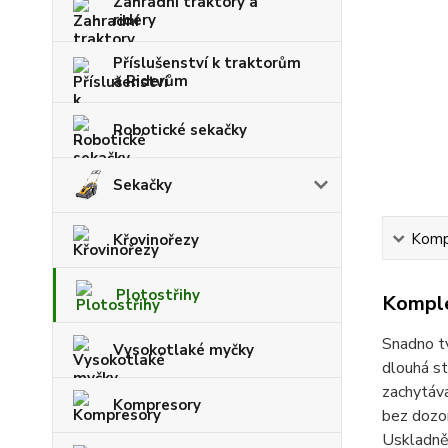
Zahradní traktory a
ridery
Příslušenství k traktorům
a Riderům
Robotické sekačky
Sekačky
Kompl
Křovinořezy
Plotostřihy
Komple
Snadno tv
Vysokotlaké myčky
dlouhá st
zachytáva
Kompresory
bez dozo
Uskladněn