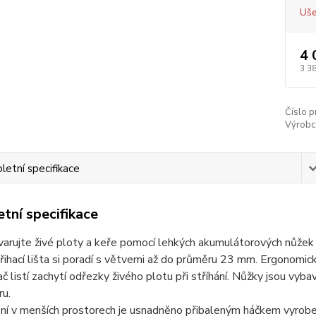
Uše
4 
3 3
Číslo p
Výrobc
etní specifikace
tní specifikace
arujte živé ploty a keře pomocí lehkých akumulátorových nůžek 
řihací lišta si poradí s větvemi až do průměru 23 mm. Ergonomic
č listí zachytí odřezky živého plotu při stříhání. Nůžky jsou vy
ru.
í v menších prostorech je usnadněno přibaleným háčkem vyroben