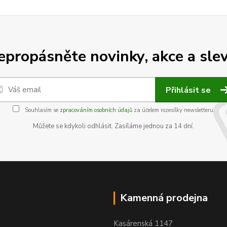
epropásněte novinky, akce a slev
Přihlásit se
Souhlasím se
zpracováním osobních údajů
za účelem rozesílky newsletteru.
Můžete se kdykoli odhlásit. Zasíláme jednou za 14 dní.
Kamenná prodejna
Kasárenská 1147