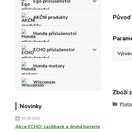
Ego příslušenství
Původ 
AKČNÍ produkty
Honda příslušenství
Param
ECHO příslušenství
Výrob
Honda motory
Wisconsin
Zboží 
Ploto
Novinky
03.08.2026
Akce ECHO: cashback a druhá baterie