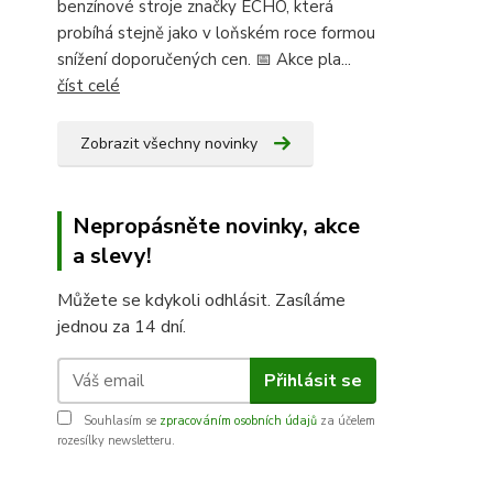
benzínové stroje značky ECHO, která
probíhá stejně jako v loňském roce formou
snížení doporučených cen. 📅 Akce pla...
číst celé
Zobrazit všechny novinky
Nepropásněte novinky, akce
a slevy!
Můžete se kdykoli odhlásit. Zasíláme
jednou za 14 dní.
Přihlásit se
Souhlasím se
zpracováním osobních údajů
za účelem
rozesílky newsletteru.