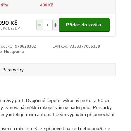
tříte
400 Kč
090 Kč
Přidat do košíku
80 Kč
bez DPH
roduktu:
970620302
EAN kód:
7333377055339
e:
Husqvarna
Parametry
na živý plot. Dvojčinné čepele, výkonný motor a 50 cm
ky tvarovaná měkká rukojeť vám usnadní práci. Praktický
baveny inteligentním automatickým vypnutím při ponechání
ým na míru, který lze připevnit na zeď nebo použít se