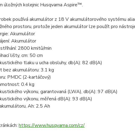
 úložných kolejnic Husqvarna Aspire™.
robek používá akumulátor z 18 V akumulátorového systému alian
ného prostoru, protože jeden akumulátor lze použít pro nástroje
rgie: Akumulátor
ájení: Akumulátor
stříhání: 2800 kmitů/min
ihací lišty, cm: 50 cm
kustického tlaku u ucha obsluhy, db(A): 82 dB(A)
 bez akumulátoru: 3.1 kg
ru: PMDC (2-kartáčový)
hmotnost: 0.4 kg
akustického výkonu, garantovaná (LWA), db(A): 97 dB(A)
akustického výkonu, měřená dB(A): 93 dB(A)
akumulátoru, Ah: 2.5 Ah
tránkách:
https://www.husqvarna.com/cz/