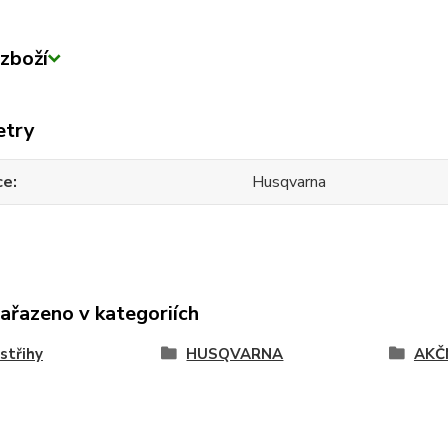
zboží
etry
ce
Husqvarna
zařazeno v kategoriích
střihy
HUSQVARNA
AKČN