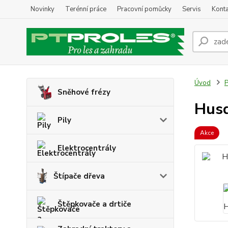
Novinky
Terénní práce
Pracovní pomůcky
Servis
Konta
Úvod
P
Sněhové frézy
Husq
Pily
Akce
Elektrocentrály
Štípače dřeva
Štěpkovače a drtiče