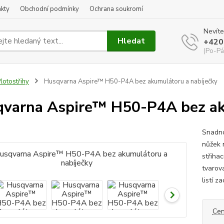
kty
Obchodní podmínky
Ochrana soukromí
Nevíte
Hledat
+420
(Po-Pá
lotostřihy
Husqvarna Aspire™ H50-P4A bez akumulátoru a nabíječky
varna Aspire™ H50-P4A bez ak
Snadno
nůžek 
střiha
tvarov
listí z
Cen