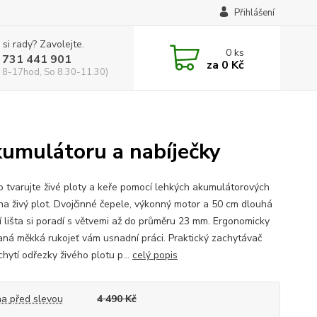
Přihlášení
 si rady? Zavolejte.
0
ks
 731 441 901
za
0 Kč
 8-17hod, So 8.30-11.30)
umulátoru a nabíječky
 tvarujte živé ploty a keře pomocí lehkých akumulátorových
na živý plot. Dvojčinné čepele, výkonný motor a 50 cm dlouhá
cí lišta si poradí s větvemi až do průměru 23 mm. Ergonomicky
aná měkká rukojeť vám usnadní práci. Praktický zachytávač
achytí odřezky živého plotu p...
celý popis
a před slevou
4 490 Kč