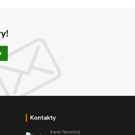
y!
Kontakty
Karel Novotný