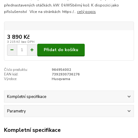
přednastavených otáčkách, kW: 0 kWSběrný koš: K dispozici jako
příslušenství Více na stránkách: https:/...
celý popis
3 890 Kč
3 215 Kč
bez DPH
Přidat do košíku
Číslo produktu:
964954002
EAN kód:
7392930736276
Výrobce:
Husqvarna
Kompletní specifikace
Parametry
Kompletní specifikace