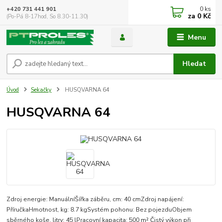
0
ks
+420 731 441 901
za
0 Kč
(Po-Pá 8-17hod, So 8.30-11.30)
Menu
Hledat
Úvod
Sekačky
HUSQVARNA 64
HUSQVARNA 64
Zdroj energie: ManuálníŠířka záběru, cm: 40 cmZdroj napájení:
PříručkaHmotnost, kg: 8.7 kgSystém pohonu: Bez pojezduObjem
sběrného koše, litry: 45 lPracovní kapacita: 500 m² Čistý výkon při