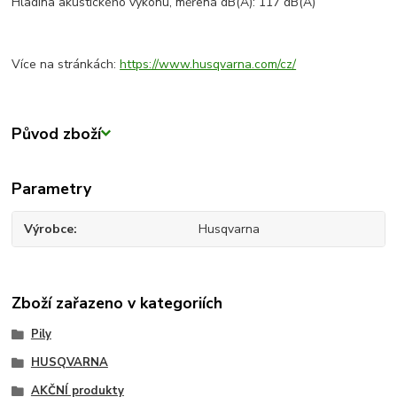
Hladina akustického výkonu, měřená dB(A): 117 dB(A)
Více na stránkách:
https://www.husqvarna.com/cz/
Původ zboží
Parametry
Výrobce
Husqvarna
Zboží zařazeno v kategoriích
Pily
HUSQVARNA
AKČNÍ produkty