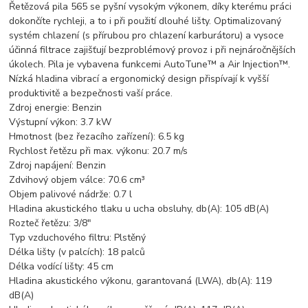
Řetězová pila 565 se pyšní vysokým výkonem, díky kterému práci
dokončíte rychleji, a to i při použití dlouhé lišty. Optimalizovaný
systém chlazení (s přírubou pro chlazení karburátoru) a vysoce
účinná filtrace zajišťují bezproblémový provoz i při nejnáročnějších
úkolech. Pila je vybavena funkcemi AutoTune™ a Air Injection™.
Nízká hladina vibrací a ergonomický design přispívají k vyšší
produktivitě a bezpečnosti vaší práce.
Zdroj energie: Benzin
Výstupní výkon: 3.7 kW
Hmotnost (bez řezacího zařízení): 6.5 kg
Rychlost řetězu při max. výkonu: 20.7 m/s
Zdroj napájení: Benzin
Zdvihový objem válce: 70.6 cm³
Objem palivové nádrže: 0.7 l
Hladina akustického tlaku u ucha obsluhy, db(A): 105 dB(A)
Rozteč řetězu: 3/8"
Typ vzduchového filtru: Plstěný
Délka lišty (v palcích): 18 palců
Délka vodící lišty: 45 cm
Hladina akustického výkonu, garantovaná (LWA), db(A): 119
dB(A)