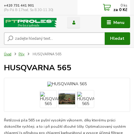
0
ks
+420 731 441 901
za
0 Kč
(Po-Pá 8-17hod, So 8.30-11.30)
Menu
Hledat
Úvod
Pily
HUSQVARNA 565
HUSQVARNA 565
Řetězová pila 565 se pyšní vysokým výkonem, díky kterému práci
dokončíte rychleji, a to i při použití dlouhé lišty. Optimalizovaný systém
chlazení (s přírubou pro chlazení karburátoru) a vysoce účinná filtrace