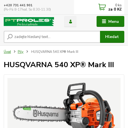
0
ks
+420 731 441 901
za
0 Kč
(Po-Pá 8-17hod, So 8.30-11.30)
Menu
Hledat
Úvod
Pily
HUSQVARNA 540 XP® Mark III
HUSQVARNA 540 XP® Mark III