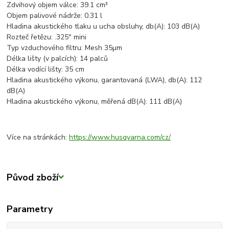
Zdvihový objem válce: 39.1 cm³
Objem palivové nádrže: 0.31 l
Hladina akustického tlaku u ucha obsluhy, db(A): 103 dB(A)
Rozteč řetězu: .325" mini
Typ vzduchového filtru: Mesh 35µm
Délka lišty (v palcích): 14 palců
Délka vodící lišty: 35 cm
Hladina akustického výkonu, garantovaná (LWA), db(A): 112
dB(A)
Hladina akustického výkonu, měřená dB(A): 111 dB(A)
Více na stránkách:
https://www.husqvarna.com/cz/
Původ zboží
Parametry