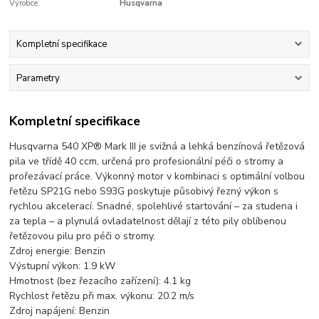
Výrobce:
Husqvarna
Kompletní specifikace
Parametry
Kompletní specifikace
Husqvarna 540 XP® Mark III je svižná a lehká benzínová řetězová
pila ve třídě 40 ccm, určená pro profesionální péči o stromy a
prořezávací práce. Výkonný motor v kombinaci s optimální volbou
řetězu SP21G nebo S93G poskytuje působivý řezný výkon s
rychlou akcelerací. Snadné, spolehlivé startování – za studena i
za tepla – a plynulá ovladatelnost dělají z této pily oblíbenou
řetězovou pilu pro péči o stromy.
Zdroj energie: Benzin
Výstupní výkon: 1.9 kW
Hmotnost (bez řezacího zařízení): 4.1 kg
Rychlost řetězu při max. výkonu: 20.2 m/s
Zdroj napájení: Benzin