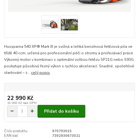
Husqvarna 540 XP® Mark III je svižná a lehká benzínová řetězová pila ve
třídě 40 ccm, určená pro profesionální péči o stromy a prořezávací práce.
Výkonný motor v kombinaci s optimální volbou řetězu SP21G nebo S93G
poskytuje působivý řezný výkon s rychlou akcelerací. Snadné, spolehlivé
startování – z...
celý popis
22 990 Kč
19 000 Kč
bez DPH
Přidat do košíku
Číslo produktu:
970793015
EAN kód:
7392930673021