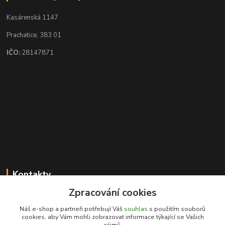
Kasárenská 1147
Prachatice, 383 01
IČO:
28147871
Kontakty
Zpracování cookies
Karel Novotný
+420 731 441 901
Náš e-shop a partneři potřebují Váš
souhlas
s použitím souborů
(Po-Pá 8-17hod, So 8.30-11.30)
cookies, aby Vám mohli zobrazovat informace týkající se Vašich