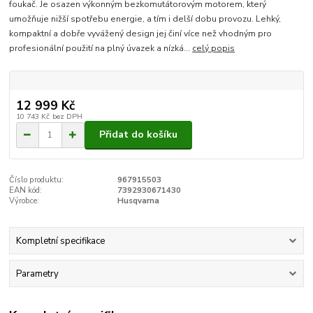
foukač. Je osazen výkonným bezkomutátorovým motorem, který
umožňuje nižší spotřebu energie, a tím i delší dobu provozu. Lehký,
kompaktní a dobře vyvážený design jej činí více než vhodným pro
profesionální použití na plný úvazek a nízká...
celý popis
12 999 Kč
10 743 Kč
bez DPH
Přidat do košíku
Číslo produktu:
967915503
EAN kód:
7392930671430
Výrobce:
Husqvarna
Kompletní specifikace
Parametry