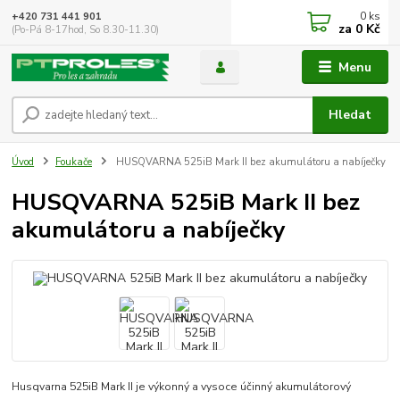
0
ks
+420 731 441 901
za
0 Kč
(Po-Pá 8-17hod, So 8.30-11.30)
Menu
Hledat
Úvod
Foukače
HUSQVARNA 525iB Mark II bez akumulátoru a nabíječky
HUSQVARNA 525iB Mark II bez
akumulátoru a nabíječky
Husqvarna 525iB Mark II je výkonný a vysoce účinný akumulátorový