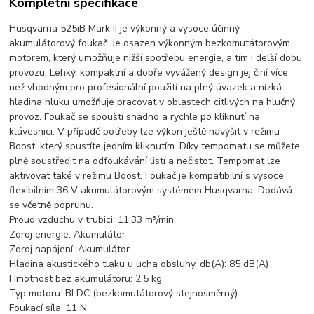
Kompletní specifikace
Husqvarna 525iB Mark II je výkonný a vysoce účinný
akumulátorový foukač. Je osazen výkonným bezkomutátorovým
motorem, který umožňuje nižší spotřebu energie, a tím i delší dobu
provozu. Lehký, kompaktní a dobře vyvážený design jej činí více
než vhodným pro profesionální použití na plný úvazek a nízká
hladina hluku umožňuje pracovat v oblastech citlivých na hlučný
provoz. Foukač se spouští snadno a rychle po kliknutí na
klávesnici. V případě potřeby lze výkon ještě navýšit v režimu
Boost, který spustíte jedním kliknutím. Díky tempomatu se můžete
plně soustředit na odfoukávání listí a nečistot. Tempomat lze
aktivovat také v režimu Boost. Foukač je kompatibilní s vysoce
flexibilním 36 V akumulátorovým systémem Husqvarna. Dodává
se včetně popruhu.
Proud vzduchu v trubici: 11.33 m³/min
Zdroj energie: Akumulátor
Zdroj napájení: Akumulátor
Hladina akustického tlaku u ucha obsluhy, db(A): 85 dB(A)
Hmotnost bez akumulátoru: 2.5 kg
Typ motoru: BLDC (bezkomutátorový stejnosměrný)
Foukací síla: 11 N