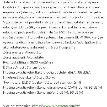
Tyto odolné akumulátorové nůžky na živý plot poskytují vysoce
kvalitní střih spolu s vysokou kapacitou stříhání. Uživatelé ocení
ergonomický design, nízkou hmotnost, vyváženou zadní rukojeť a
režim pro přizpůsobení výkonu a provozní doby podle druhu práce.
Vyzkoušejte náš prvotřídní stroj s pokročilým digitálním rozhraním,
odolnými LED tlačítky na pevné desce, kompaktními rozměry a
odolností proti povětrnostním vlivům IPX4. Tento výrobek je
součástí akumulátorového systému Husqvarna BLi-X 36V, který je
vysoce flexibilní a umožňuje kombinovat širokou řadu špičkového
akumulátorového zahradního nářadí Husqvarna.
Zdroj energie: Akumulátor
Zdroj napájení: Akumulátor
Rychlost stříhání: 3500 kmitů/min
Délka střihací lišty, cm: 60 cm
Hladina akustického tlaku u ucha obsluhy, db(A): 85 dB(A)
Hmotnost bez akumulátoru: 3.3 kg
Typ motoru: BLDC (bezkomutátorový stejnosměrný)
Hladina akustického výkonu, garantovaná (LWA), db(A): 98 dB(A)
Hladina akustického výkonu, měřená dB(A): 96 dB(A)
Více na stránkách:
https://www.husqvarna.com/cz/