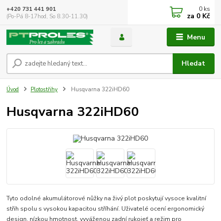
0
ks
+420 731 441 901
za
0 Kč
(Po-Pá 8-17hod, So 8.30-11.30)
Menu
Hledat
Úvod
Plotostřihy
Husqvarna 322iHD60
Husqvarna 322iHD60
Tyto odolné akumulátorové nůžky na živý plot poskytují vysoce kvalitní
střih spolu s vysokou kapacitou stříhání. Uživatelé ocení ergonomický
design, nízkou hmotnost, vyváženou zadní rukojeť a režim pro