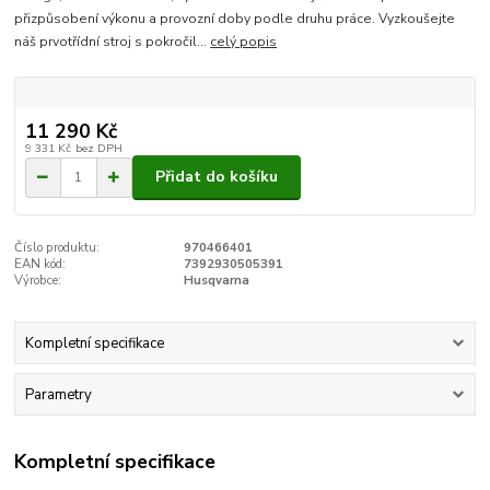
přizpůsobení výkonu a provozní doby podle druhu práce. Vyzkoušejte
náš prvotřídní stroj s pokročil...
celý popis
11 290 Kč
9 331 Kč
bez DPH
Přidat do košíku
Číslo produktu:
970466401
EAN kód:
7392930505391
Výrobce:
Husqvarna
Kompletní specifikace
Parametry
Kompletní specifikace