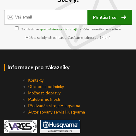
Přihlásit se
Souhlasím se
zpracováním osobních údajů
za účelem rozesílky newsletteru.
Můžete se kdykoli odhlásit. Zasíláme jednou za 14 dní.
Informace pro zákazníky
Kontakty
Obchodní podmínky
Možnosti dopravy
Platební možnosti
Předváděcí stroje Husqvarna
Autorizovaný servis Husqvarna