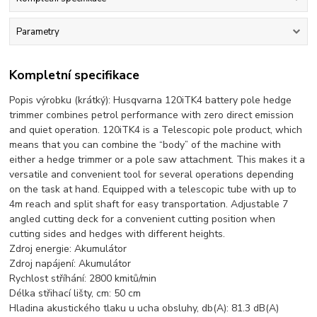
Parametry
Kompletní specifikace
Popis výrobku (krátký): Husqvarna 120iTK4 battery pole hedge
trimmer combines petrol performance with zero direct emission
and quiet operation. 120iTK4 is a Telescopic pole product, which
means that you can combine the “body” of the machine with
either a hedge trimmer or a pole saw attachment. This makes it a
versatile and convenient tool for several operations depending
on the task at hand. Equipped with a telescopic tube with up to
4m reach and split shaft for easy transportation. Adjustable 7
angled cutting deck for a convenient cutting position when
cutting sides and hedges with different heights.
Zdroj energie: Akumulátor
Zdroj napájení: Akumulátor
Rychlost stříhání: 2800 kmitů/min
Délka střihací lišty, cm: 50 cm
Hladina akustického tlaku u ucha obsluhy, db(A): 81.3 dB(A)