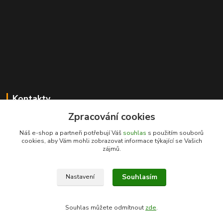
Kontakty
Zpracování cookies
Karel Novotný
+420 731 441 901
Náš e-shop a partneři potřebují Váš
souhlas
s použitím souborů
(Po-Pá 8-17hod, So 8.30-11.30)
cookies, aby Vám mohli zobrazovat informace týkající se Vašich
zájmů.
prachatice@ptproles.cz
Souhlasím
Nastavení
Souhlas můžete odmítnout
zde
.
Vytvořeno na
Eshop-rychle.cz