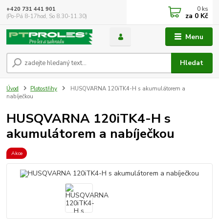
0
ks
+420 731 441 901
za
0 Kč
(Po-Pá 8-17hod, So 8.30-11.30)
Menu
Hledat
Úvod
Plotostřihy
HUSQVARNA 120iTK4-H s akumulátorem a
nabíječkou
HUSQVARNA 120iTK4-H s
akumulátorem a nabíječkou
Akce