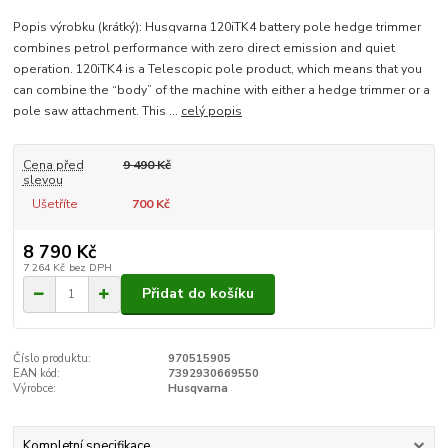
Popis výrobku (krátký): Husqvarna 120iTK4 battery pole hedge trimmer
combines petrol performance with zero direct emission and quiet
operation. 120iTK4 is a Telescopic pole product, which means that you
can combine the “body” of the machine with either a hedge trimmer or a
pole saw attachment. This ...
celý popis
Cena před
9 490 Kč
slevou
Ušetříte
700 Kč
8 790 Kč
7 264 Kč
bez DPH
Přidat do košíku
Číslo produktu:
970515905
EAN kód:
7392930669550
Výrobce:
Husqvarna
Kompletní specifikace