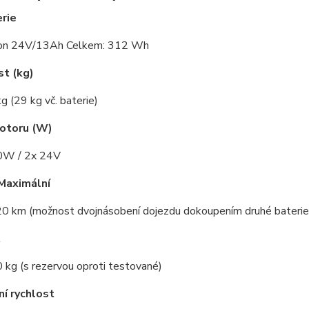
rie
ion 24V/13Ah Celkem: 312 Wh
t (kg)
g (29 kg vč. baterie)
otoru (W)
0W / 2x 24V
Maximální
20 km (možnost dvojnásobení dojezdu dokoupením druhé baterie
t
 kg (s rezervou oproti testované)
í rychlost