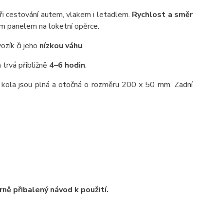
ři cestování autem, vlakem i letadlem.
Rychlost a směr
ím panelem na loketní opěrce.
ozík či jeho
nízkou váhu
.
 trvá přibližně
4–6 hodin
.
ní kola jsou plná a otočná o rozměru 200 x 50 mm. Zadní
ně přibalený návod k použití.