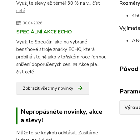
Rozměry
Využijte slevy až téměř 30 % na v...
číst
celé
450
30.04.2026
Vyjímate
SPECIÁLNÍ AKCE ECHO
AN
Využijte Speciální akci na vybrané
benzínové stroje značky ECHO, která
probíhá stejně jako v loňském roce formou
snížení doporučených cen. 📅 Akce pla...
Původ 
číst celé
Zobrazit všechny novinky
Param
Výrob
Nepropásněte novinky, akce
a slevy!
Můžete se kdykoli odhlásit. Zasíláme