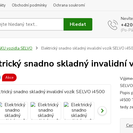
kty
Obchodní podmínky
Ochrana soukromí
Nevíte
Hledat
+420
(Po-Pá
KU vozidla SELVO
Elektrický snadno skladný invalidní vozík SELVO i45
trický snadno skladný invalidní
Akce
Výjime
SELVO 
Popis 
i4500 
tedy ze
Cen