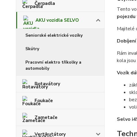
Čerpadla
Tento vo
pojezdu
AKU vozidla SELVO
Majitelé 
Seniorské elektrické vozíky
Dobíjení
Skútry
Rám inval
kola jsou
Pracovní elektro tříkolky a
automobily
Vozík dá
Rotavátory
zák
skl
bez
Foukače
vol
Zametače
Selvo i4
Techn
Vertikutátory