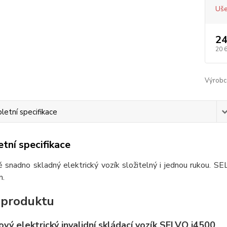
Uše
24
20 
Výrobc
etní specifikace
tní specifikace
ě snadno skladný elektrický vozík složitelný i jednou rukou. S
m.
 produktu
ový elektrický invalidní skládací vozík SELVO i4500