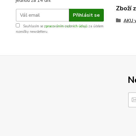
jednou za 14 dní.
Zboží 
Přihlásit se
AKU 
Souhlasím se
zpracováním osobních údajů
za účelem
rozesílky newsletteru.
N