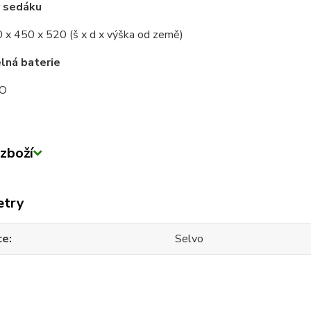
 sedáku
 x 450 x 520 (š x d x výška od země)
lná baterie
O
zboží
etry
ce
Selvo