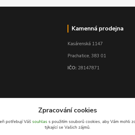
Kamenná prodejna
Kasárenská 1147
Prachatice, 383 01
IČO:
28147871
Zpracování cookies
eři potřebují Váš
souhlas
s použitím souborů cookies, aby Vám mohli z
týkající se Vašich zájmů.