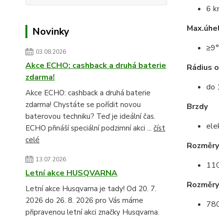
6 k
Max.úhel
Novinky
≥9°
03.08.2026
Akce ECHO: cashback a druhá baterie
Rádius o
zdarma!
do
Akce ECHO: cashback a druhá baterie
zdarma! Chystáte se pořídit novou
Brzdy
baterovou techniku? Teď je ideální čas.
ele
ECHO přináší speciální podzimní akci ...
číst
celé
Rozměry
13.07.2026
110
Letní akce HUSQVARNA
Rozměry
Letní akce Husqvarna je tady! Od 20. 7.
2026 do 26. 8. 2026 pro Vás máme
780
připravenou letní akci značky Husqvarna.