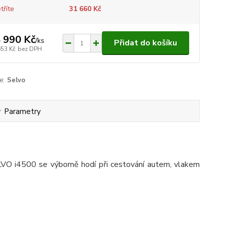
tříte
31 660 Kč
 990 Kč
/
ks
Přidat do košíku
653 Kč
bez DPH
e:
Selvo
Parametry
ELVO i4500 se výborně hodí při cestování autem, vlakem