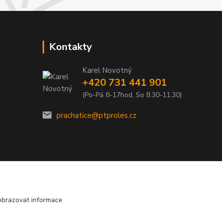
Kontakty
Karel Novotný
+420 731 441 901
(Po-Pá 8-17hod, So 8.30-11.30)
prachatice@ptproles.cz
obrazovat informace