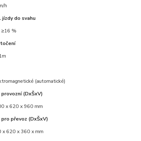
m/h
 jízdy do svahu
 ≥16 %
točení
 1m
ktromagnetické (automatické)
 provozní (DxŠxV)
0 x 620 x 960 mm
 pro převoz (DxŠxV)
 x 620 x 360 x mm