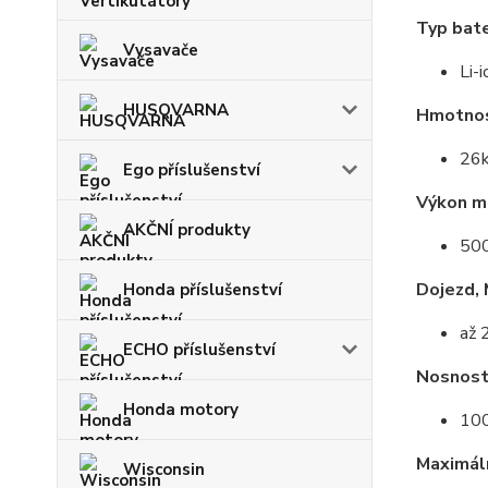
Typ bate
Vysavače
Li-
HUSQVARNA
Hmotnos
26k
Ego příslušenství
Výkon m
AKČNÍ produkty
50
Dojezd, 
Honda příslušenství
až 
ECHO příslušenství
Nosnos
Honda motory
100
Maximáln
Wisconsin