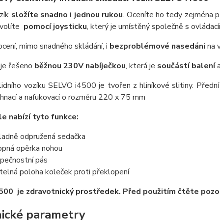
zík
složíte snadno i jednou rukou
. Oceníte ho tedy zejména p
volíte
pomocí joysticku
, který je umístěný společně s ovládac
ocení, mimo snadného skládání, i
bezproblémové nasedání
na v
je řešeno
běžnou 230V nabíječkou
, která je
součástí balení
a
idního vozíku SELVO i4500 je tvořen z hliníkové slitiny. Před
 hnací a nafukovací o rozměru 220 x 75 mm
le nabízí tyto funkce:
ladně odpružená sedačka
opná opěrka nohou
pečnostní pás
itelná poloha koleček proti překlopení
500 je zdravotnický prostředek. Před použitím čtěte pozor
ické parametry