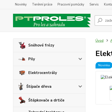
Novinky
Terénní práce
Pracovní pomůcky
Servis
Konta
Úvod
A
Sněhové frézy
Elek
Pily
Novinka
Elektrocentrály
Štípače dřeva
Štěpkovače a drtiče