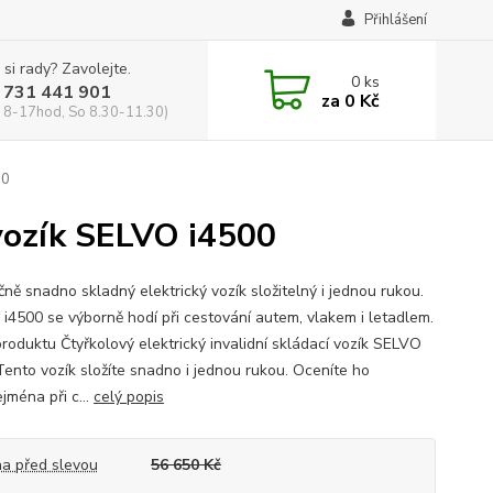
Přihlášení
 si rady? Zavolejte.
0
ks
 731 441 901
za
0 Kč
 8-17hod, So 8.30-11.30)
00
 vozík SELVO i4500
čně snadno skladný elektrický vozík složitelný i jednou rukou.
i4500 se výborně hodí při cestování autem, vlakem i letadlem.
produktu Čtyřkolový elektrický invalidní skládací vozík SELVO
Tento vozík složíte snadno i jednou rukou. Oceníte ho
jména při c...
celý popis
a před slevou
56 650 Kč