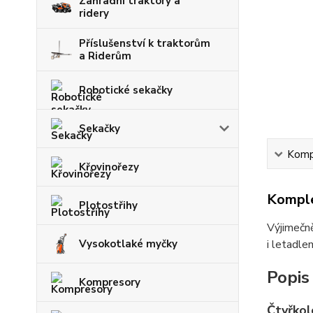
Zahradní traktory a
ridery
Příslušenství k traktorům
a Riderům
Robotické sekačky
Sekačky
Kompl
Křovinořezy
Komple
Plotostřihy
Výjimečn
i letadle
Vysokotlaké myčky
Popis
Kompresory
Čtyřkol