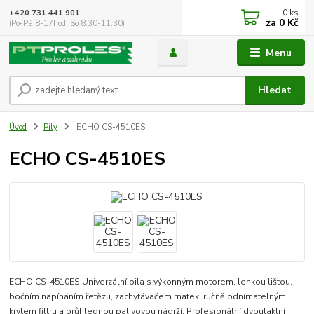
0
ks
+420 731 441 901
za
0 Kč
(Po-Pá 8-17hod, So 8.30-11.30)
Menu
Hledat
Úvod
Pily
ECHO CS-4510ES
ECHO CS-4510ES
ECHO CS-4510ES Univerzální pila s výkonným motorem, lehkou lištou,
bočním napínáním řetězu, zachytávačem matek, ručně odnímatelným
krytem filtru a průhlednou palivovou nádrží. Profesionální dvoutaktní