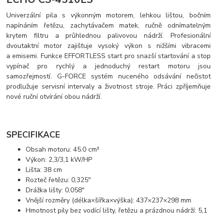
Univerzální pila s výkonným motorem, lehkou lištou, bočním
napínáním řetězu, zachytávačem matek, ručně odnímatelným
krytem filtru a průhlednou palivovou nádrží. Profesionální
dvoutaktní motor zajišťuje vysoký výkon s nižšími vibracemi
a emisemi. Funkce EFFORTLESS start pro snazší startování a stop
vypínač pro rychlý a jednoduchý restart motoru jsou
samozřejmostí. G-FORCE systém nuceného odsávání nečistot
prodlužuje servisní intervaly a životnost stroje. Práci zpříjemňuje
nové ruční otvírání obou nádrží.
SPECIFIKACE
Obsah motoru: 45.0 cm³
Výkon: 2,3/3,1 kW/HP
Lišta: 38 cm
Rozteč řetězu: 0,325"
Drážka lišty: 0,058"
Vnější rozměry (délka×šířka×výška): 437×237×298 mm
Hmotnost pily bez vodící lišty, řetězu a prázdnou nádrží: 5,1