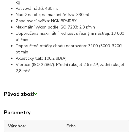
kg
Palivová nádrž: 480 ml
Nádrž na olej na mazání řetězu: 330 ml
Zapalovací svíčka: NGK BPMR8Y
Maximální výkon podle ISO 7293: 2,3 r/min
Doporučená maximální rychlost s řeznými nástroji: 13 000
ot./min
Doporučené otáčky chodu naprázdno: 3100 (3000–3200)
ot./min
Akustický tlak: 100,2 dB(A)
Vibrace (ISO 22867): Přední rukojeť 2,6 m/s², zadní rukojeť
2,8 m/s²
Původ zboží
Parametry
Výrobce
Echo