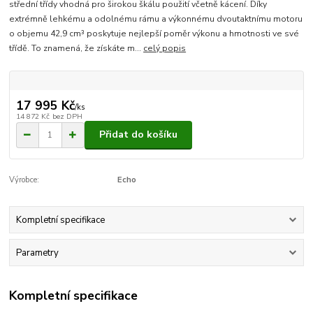
střední třídy vhodná pro širokou škálu použití včetně kácení. Díky
extrémně lehkému a odolnému rámu a výkonnému dvoutaktnímu motoru
o objemu 42,9 cm³ poskytuje nejlepší poměr výkonu a hmotnosti ve své
třídě. To znamená, že získáte m...
celý popis
17 995 Kč
/
ks
14 872 Kč
bez DPH
Přidat do košíku
Výrobce:
Echo
Kompletní specifikace
Parametry
Kompletní specifikace