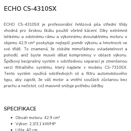
ECHO CS-4310SX
ECHO CS-4310SX je profesionální řetězová pila střední třídy
vhodná pro širokou škálu použití včetně kácení. Díky extrémně
lehkému a odolnému rámu a výkonnému dvoutaktnímu motoru o
objemu 42,9 cm³ poskytuje nejlepší poměr výkonu a hmotnosti ve
své třídě. To znamená, že získáte mimořádnou ovladatelnost a
pohodlí, aniž byste museli dělat kompromisy v oblasti výkonu.
Špičkový bezprašný systém s odstředivou separací je zmenšenou
verzí filtračního systému, který najdete v modelu CS-7310SX.
Tento systém využívá odstředivých sil a filtru automobilového
typu, aby zajistil, že váš motor a vnitřní součásti zůstanou bez
prachu a nečistot, což masivně snižuje potřebu údržby.
SPECIFIKACE
Obsah motoru: 42.9 cm³
Výkon: 2,3/3,1 kW/HP
Lišta: 40 cm