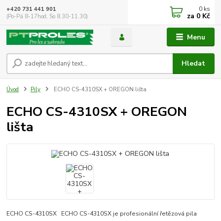
0
ks
+420 731 441 901
za
0 Kč
(Po-Pá 8-17hod, So 8.30-11.30)
Menu
Hledat
Úvod
Pily
ECHO CS-4310SX + OREGON lišta
ECHO CS-4310SX + OREGON
lišta
ECHO CS-4310SX ECHO CS-4310SX je profesionální řetězová pila