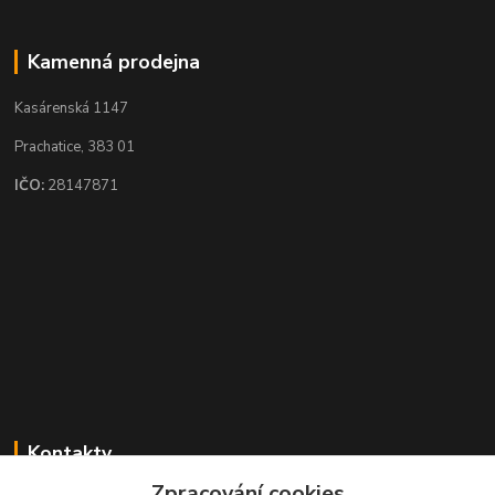
Kamenná prodejna
Kasárenská 1147
Prachatice, 383 01
IČO:
28147871
Kontakty
Zpracování cookies