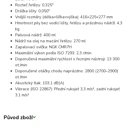
Rozteč řetězu: 0,325"
Drážka lišty: 0,050"
Vnější rozměry (délka×šířka×výška): 416×225×277 mm
Hmotnost pily bez vodící lišty, řetězu a prázdnou nádrží: 4,3
kg
Palivová nádrž: 400 ml
Nádrž na olej na mazání řetězu: 270 ml
Zapalovací svíčka: NGK CMR7H
Maximální výkon podle ISO 7293: 2,3 r/min
Doporučená maximální rychlost s řeznými nástroji: 13 300
ot./min
Doporučené otáčky chodu naprázdno: 2800 (2700–2900)
ot./min
Akustický tlak: 103,1 dB(A)
Vibrace (ISO 22867): Přední rukojeť 3,3 m/s², zadní rukojeť
3,1 m/s²
Původ zboží