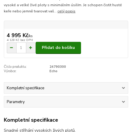
vysoké a velké živé ploty s minimálním úsilím. Je schopen čistit husté
keře nebo jemně tvarovat vaš...
celý popis
4 995 Kč
/
ks
4 128 Kč
bez DPH
Přidat do košíku
Číslo produktu:
24790300
Výrobce:
Echo
Kompletní specifikace
Parametry
Kompletní specifikace
Snadné stříhání vysokých živých plotů.