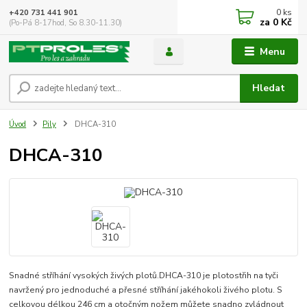
0
ks
+420 731 441 901
za
0 Kč
(Po-Pá 8-17hod, So 8.30-11.30)
Menu
Hledat
Úvod
Pily
DHCA-310
DHCA-310
Snadné stříhání vysokých živých plotů.DHCA-310 je plotostřih na tyči
navržený pro jednoduché a přesné stříhání jakéhokoli živého plotu. S
celkovou délkou 246 cm a otočným nožem můžete snadno zvládnout