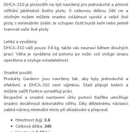
DHCA-310 je plotostřih na tyči navržený pro jednoduché a přesné
stříhání jakéhokoli živého plotu. S celkovou délkou 246 cm a
otočným nožem můžete snadno zvládnout vysoké a velké živé
ploty s minimálním úsilím. Je schopen čistit husté keře nebo jemně
tvarovat vaše živé ploty.
Lehký a vyvážený.
DHCA-310 váží pouze 3,6 kg, takže vás neunaví během dlouhých
prací. Váha je vyvážena od pohonu po nože, což snižuje únavu
operátora a zvyšuje ovladatelnost.
Snadné použití.
Produkty Garden+ jsou navrženy tak, aby byly jednoduché a
efektivní, a DHCA-310 není výjimkou. Stačí připojit baterii a
můžete začít! Funkce usnadňují práci.
Bezpečné a snadné nastavení úhlu pomocí tlačítka umožňuje
snadno dosáhnout dokonalého střihu. Díky dělitelnému nástavci
zabírá nástroj minimální místo při skladování a přepravě.
Hmotnost (kg):
3.6
Celková délka:
246