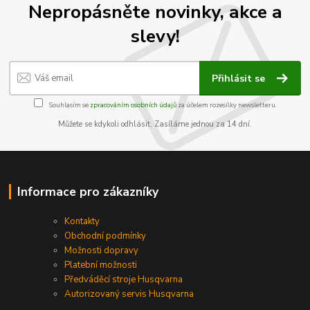
Nepropásněte novinky, akce a
slevy!
Přihlásit se
Souhlasím se
zpracováním osobních údajů
za účelem rozesílky newsletteru.
Můžete se kdykoli odhlásit. Zasíláme jednou za 14 dní.
Informace pro zákazníky
Kontakty
Obchodní podmínky
Možnosti dopravy
Platební možnosti
Předváděcí stroje Husqvarna
Autorizovaný servis Husqvarna