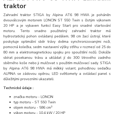
traktor
Zahradní traktor STIGA by Alpina AT6 98 HWA je poháněn
dvouválcovým motorem LONCIN ST 550 Twin s čistým výkonem
20 HP a je vybaven funkcí Easy Start pro snadné startování
motoru. Tento snadno použitelný zahradní traktor má
hydrostatický pohon ovládaný pedálem, 98 cm žací ústrojí, které
poskytuje optimální sběr trávy dvěma synchronizovanými noži,
pomocná kolečka, sedm nastavení výšky střihu v rozmezí od 25 do
80 mm a elektromagnetickou spojku pro spouštění nožů. Dokáže
sbírat posekanou trávu a ukládat jí do 300 litrového zadního
sběrného koše nebo ji mulčovat s použitím mulčovací sady. STIGA
by Alpina AT6 98 HWA má měkký volant, pohodlnou sedačku
ALPINA se zádovou opěrou, LED světlomety a ovládací panel s
důležitými provozními ukazateli.
Technické údaje :
značka motoru - LONCIN
typ motoru - ST 550 Twin
3
objem motoru - 586 cm
výkon motoru - 10,4 kW / 20 HP