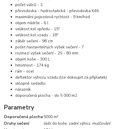
počet válců - 2
převodovka - hydrostatická - převodovka K46
maximální pojezdová rychlost - 9 km/hod
objem nádrže - 6 l
velikost kol vpředu - 15"
velikost kol vzadu - 18"
záběr sečení - 98 cm
počet nastavitelných výšek sečení - 7
rozmezí výšek sečení - 25 - 80 mm
objem koše - 300 L
hmotnost - 174 kg
rám - ocel
deflektor výhozu vzadu:(lze dokoupit za příplatek)
sklopné sedadlo
nárazník
doporučená plocha - do 5 000 m2
Parametry
Doporučená plocha
5000 m²
Druhy sečení
sběr do koše, zadní výhoz, mulčování