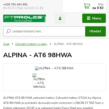
0
ks
+420 731 441 901
za
0 Kč
(Po-Pá 8-17hod, So 8.30-11.30)
Menu
Hledat
Úvod
Zahradní traktory a ridery
ALPINA - AT6 98HWA
ALPINA - AT6 98HWA
ALPINA AT6 98 HWA zahradní traktor Zahradní traktor STIGA by Alpina
AT6 98 HWA je poháněn dvouválcovým motorem LONCIN ST 550 Twin s
čistým výkonem 20 HP a je vybaven funkcí Easy Start pro snadné