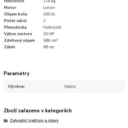
Hmotnost
174 kg
Motor
Loncin
Objem koše
300 lit.
Počet válců
2
Převodovka
Hydrostat
Výkon motoru
20 HP
Zdvihový objem
586 cm³
Záběr
98 cm
Parametry
Výrobce
Alpina
Zboží zařazeno v kategoriích
Zahradní traktory a ridery