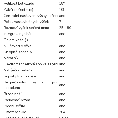
Velikost kol vzadu
18"
Záběr sečení (cm)
108
Centrální nastavení výšky sečení
ano
Počet nastavitelných výšek
7
Rozmezí výšek sečení (mm)
25 - 80
Integrovaný sběr
ano
Objem koše (l)
-
Mulčovací vložka
ano
Sklopné sedadlo
ano
Nárazník
ano
Elektromagnetická spojka sečení
ano
Nabíječka baterie
ano
Signál plného koše
ano
Bezpečnostní vypínač pod
ano
sedadlem
Brzda nožů
ano
Parkovací brzda
ano
Přední světlo
ano
Hmotnost (kg)
204