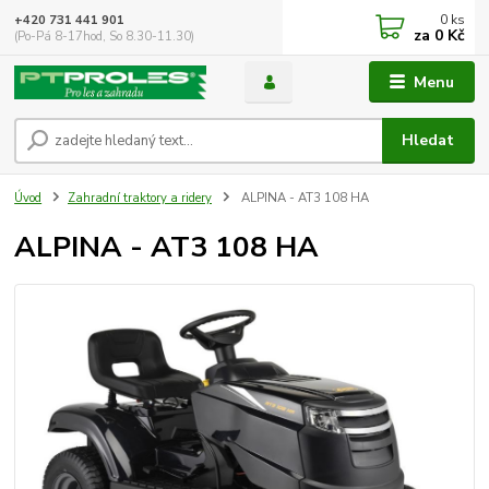
0
ks
+420 731 441 901
za
0 Kč
(Po-Pá 8-17hod, So 8.30-11.30)
Menu
Hledat
Úvod
Zahradní traktory a ridery
ALPINA - AT3 108 HA
ALPINA - AT3 108 HA