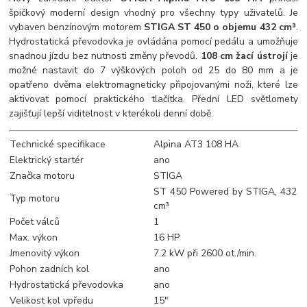
špičkový moderní design vhodný pro všechny typy uživatelů. Je
vybaven benzínovým motorem
STIGA ST 450 o objemu 432 cm³
.
Hydrostatická převodovka je ovládána pomocí pedálu a umožňuje
snadnou jízdu bez nutnosti změny převodů.
108 cm žací ústrojí
je
možné nastavit do 7 výškových poloh od 25 do 80 mm a je
opatřeno dvěma elektromagneticky připojovanými noži, které lze
aktivovat pomocí praktického tlačítka. Přední LED světlomety
zajišťují lepší viditelnost v kterékoli denní době.
Technické specifikace
Alpina AT3 108 HA
Elektrický startér
ano
Značka motoru
STIGA
ST 450 Powered by STIGA, 432
Typ motoru
cm³
Počet válců
1
Max. výkon
16 HP
Jmenovitý výkon
7.2 kW při 2600 ot./min.
Pohon zadních kol
ano
Hydrostatická převodovka
ano
Velikost kol vpředu
15"