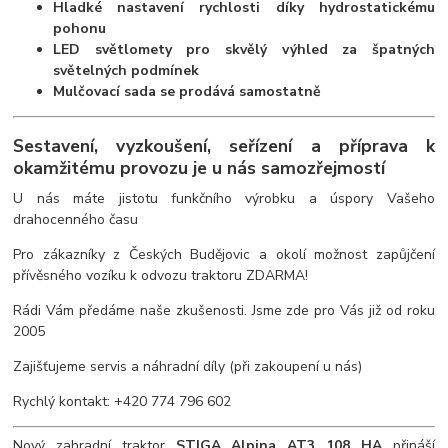
Hladké nastavení rychlosti díky hydrostatickému
pohonu
LED světlomety pro skvělý výhled za špatných
světelných podmínek
Mulčovací sada se prodává samostatně
Sestavení, vyzkoušení, seřízení a příprava k
okamžitému provozu je u nás samozřejmostí
U nás máte jistotu funkčního výrobku a úspory Vašeho
drahocenného času
Pro zákazníky z Českých Budějovic a okolí možnost zapůjčení
přívěsného vozíku k odvozu traktoru ZDARMA!
Rádi Vám předáme naše zkušenosti. Jsme zde pro Vás již od roku
2005
Zajišťujeme servis a náhradní díly (při zakoupení u nás)
Rychlý kontakt: +420 774 796 602
Nový zahradní traktor
STIGA Alpina AT3 108 HA
přináší