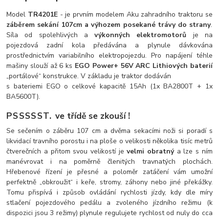
Model
TR4201E
- je prvním modelem Aku zahradního traktoru se
záběrem sekání 107cm a výhozem posekané trávy do strany
.
Síla od spolehlivých a
výkonných elektromotorů
je na
pojezdová zadní kola předávána a plynule dávkována
prostřednictvím variabilního elektropojezdu. Pro napájení téhle
mašiny slouží až 6 ks
EGO Power+ 56V ARC Lithiových baterií
„portálové“ konstrukce. V základu je traktor dodáván
s bateriemi EGO o celkové kapacitě 15Ah (1x BA2800T + 1x
BA5600T).
PSSSSST.
ve třídě se zkouší !
Se sečením o záběru 107 cm a dvěma sekacími noži si poradí s
likvidací travního porostu i na ploše o velikosti několika tisíc metrů
čtverečních a přitom svou velikostí je
velmi obratný
a lze s ním
manévrovat i na poměrně členitých travnatých plochách.
Hřebenové řízení je přesné a poloměr zatáčení vám umožní
perfektně „obkroužit“ i keře, stromy, záhony nebo jiné překážky.
Tomu přispívá i způsob ovládání rychlosti jízdy, kdy dle míry
stlačení pojezdového pedálu a zvoleného jízdního režimu (k
dispozici jsou 3 režimy) plynule regulujete rychlost od nuly do cca