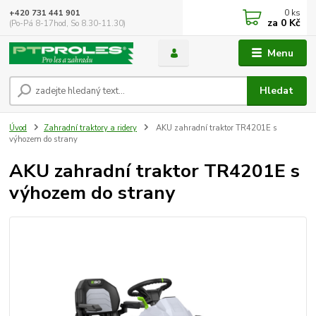
0
ks
+420 731 441 901
za
0 Kč
(Po-Pá 8-17hod, So 8.30-11.30)
Menu
Hledat
Úvod
Zahradní traktory a ridery
AKU zahradní traktor TR4201E s
výhozem do strany
AKU zahradní traktor TR4201E s
výhozem do strany