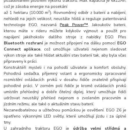
požadovaném plošném výkonu traktoru. Max. kapacita je 6x12Ah,
což je zásoba energie na posekání
2
až 1 hektaru (10.000 m
). Rovnoměrný odběr z baterií a nabíjení,
nehledě na jejich velikost, neustále hlídá a reguluje patentovaná
technologie EGO, nazvaná
Peak Power™
. Jakoukoliv baterii,
kterou máte v rideru můžete kdykoliv vyjmout a použít pro
napájení jakéhokoliv dalšího stroje z nabídky EGO. Přes
Bluetooth rozhraní
je možnost připojení na dálku pomocí
EGO
Connect aplikace
, což umožňuje uživateli nejenom sledovat
výkon stroje ale také hlídat aktuální stav baterií tak, aby byla včas
připraveny k práci.
Konstruktéři mysleli i na pohodlí uživatele a komfort obsluhy.
Pohodlná sedačka, příjemný volant a ergonomicky zpracované
rozmístění ovládacích prvků v dosahu řidiče znatelně přispívají
pohodlné práci. V zorném poli řidiče je kromě ovládacích prvků
umístěn přehledný a dobře čitelný diplej, který umožňuje řidiči
udržovat neustálý přehled nejenom o zvoleném pracovním a
jízdním režimu, ale také o aktuálním stavu baterií.
Nezanedbatelnou a užitečnou pomůckou je osvětlení. EGO Z6 je
opatřeno výkonnými LED světly, které umožňují jízdu i za úplné
tmy.
U zahradního traktoru EGO je
údržba velmi střídmá a