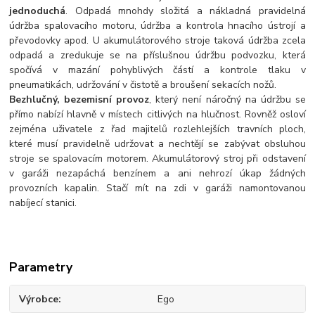
jednoduchá
. Odpadá mnohdy složitá a nákladná pravidelná
údržba spalovacího motoru, údržba a kontrola hnacího ústrojí a
převodovky apod. U akumulátorového stroje taková údržba zcela
odpadá a zredukuje se na příslušnou údržbu podvozku, která
spočívá v mazání pohyblivých částí a kontrole tlaku v
pneumatikách, udržování v čistotě a broušení sekacích nožů.
Bezhlučný, bezemisní provoz
, který není náročný na údržbu se
přímo nabízí hlavně v místech citlivých na hlučnost. Rovněž osloví
zejména uživatele z řad majitelů rozlehlejších travních ploch,
které musí pravidelně udržovat a nechtějí se zabývat obsluhou
stroje se spalovacím motorem. Akumulátorový stroj při odstavení
v garáži nezapáchá benzínem a ani nehrozí úkap žádných
provozních kapalin. Stačí mít na zdi v garáži namontovanou
nabíjecí stanici.
Parametry
Výrobce
Ego