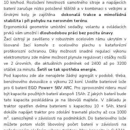
10 km/hod. Rozložení hmotnosti samotného stroje a napájecích
baterií zaručuje nízko položené těžiště a v kombinaci s velkými a
širokými koly, je zajištěna
dokonalá trakce a mimořádná
stabilita i při pohybu na nerovném terénu
.
Ergonomická geometrie umístění sedačky, volantu a ovládacích
prvků vám umožní i
dlouhodobou práci bez pocitu únavy
.
Žací ústrojí je zavěšeno v robustním ocelovém rámu ukrytém v
lisované žací komoře z ocelového plechu s kataforézní
protikorozní ochranou. Díky možnosti snadné regulaci výkonu
elektromotoru zde máme možnost plynule regulovat i otáčky nožů
ve 2 úrovních, dle aktuálních podmínek od 2400 až po 3200
otáček za minutu.
Šetří se tak spotřeba energie.
Pod kapotou zde ale nenajdete žádný agregát v podobě, třeba,
benzínového dvouválce o výkonu 22 koní. Uvidíte bateriové lože
pro 6 baterií
EGO Power+ 56V ARC
. Pro zprovoznění rideru musí
být kapacita použitých baterií alespoň 15Ah. Z jakých baterií bude
tato kapacita poskládána je na libovůli majitele. V základu je
traktor opatřen dvěma bateriemi s kapacitou 10 + 5Ah, která
dokáže napájet traktor pro zdolání travnaté plochy až cca 1000
2
m
, samozřejmě v závislosti na podmínkách. Do bateriového lože
můžete potom vložit libovolný počet baterií v závislosti na