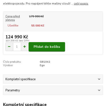
elektropojezdu. Pro napájení téhle mašiny slouží ...
celý popis
Cena před
179 990 Kč
slevou
Ušetříte
55 000 Kč
124 990 Kč
103 298 Kč
bez DPH
Přidat do košíku
Číslo produktu:
G81042
Výrobce:
Ego
Kompletní specifikace
Parametry
Kompletní specifikace