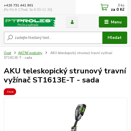
0
ks
+420 731 441 901
za
0 Kč
(Po-Pá 8-17hod, So 8.30-11.30)
Menu
Hledat
Úvod
AKČNÍ produkty
AKU teleskopický strunový travní vyžínač
ST1613E-T - sada
AKU teleskopický strunový travní
vyžínač ST1613E-T - sada
Akce