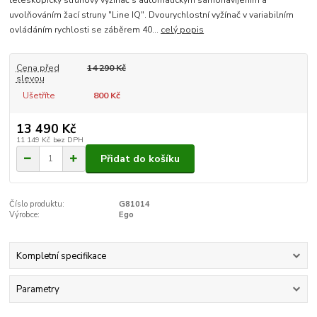
teleskopický strunový vyžínač s automatickým samonavíjením a
uvolňováním žací struny "Line IQ". Dvourychlostní vyžínač v variabilním
ovládáním rychlosti se záběrem 40...
celý popis
Cena před
14 290 Kč
slevou
Ušetříte
800 Kč
13 490 Kč
11 149 Kč
bez DPH
Přidat do košíku
Číslo produktu:
G81014
Výrobce:
Ego
Kompletní specifikace
Parametry