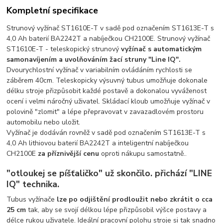
Kompletní specifikace
Strunový vyžínač ST1610E-T v sadě pod označením ST1613E-T s
4,0 Ah baterií BA2242T a nabíječkou CH2100E. Strunový vyžínač
ST1610E-T - teleskopický strunový
vyžínač s automatickým
samonavíjením a uvolňováním žací struny "Line IQ".
Dvourychlostní vyžínač v variabilním ovládáním rychlosti se
záběrem 40cm. Teleskopicky výsuvný tubus umožňuje dokonale
délku stroje přizpůsobit každé postavě a dokonalou vyváženost
ocení i velmi náročný uživatel. Skládací kloub umožňuje vyžínač v
polovině "zlomit" a lépe přepravovat v zavazadlovém prostoru
automobilu nebo uložit.
Vyžínač je dodáván rovněž v sadě pod označením ST1613E-T s
4,0 Ah lithiovou baterií BA2242T a inteligentní nabíječkou
CH2100E
za příznivější cenu
oproti nákupu samostatně..
"otloukej se píšťaličko" už skončilo. přichází "LINE
IQ" technika.
Tubus vyžínače
lze po odjištění prodloužit nebo zkrátit o cca
25 cm
tak, aby se svojí délkou lépe přizpůsobil výšce postavy a
délce rukou uživatele. Ideální pracovní polohu stroje si tak snadno