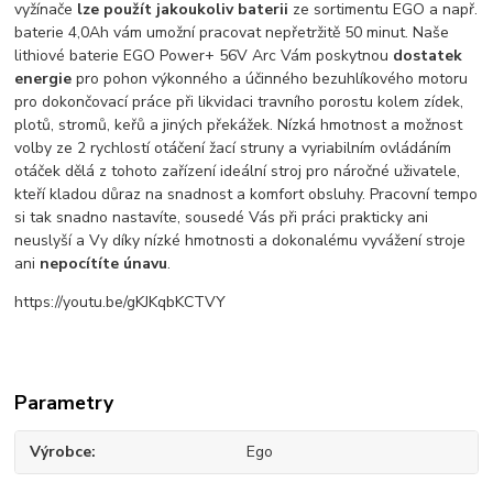
vyžínače
lze použít jakoukoliv baterii
ze sortimentu EGO a např.
baterie 4,0Ah vám umožní pracovat nepřetržitě 50 minut. Naše
lithiové baterie EGO Power+ 56V Arc Vám poskytnou
dostatek
energie
pro pohon výkonného a účinného bezuhlíkového motoru
pro dokončovací práce při likvidaci travního porostu kolem zídek,
plotů, stromů, keřů a jiných překážek. Nízká hmotnost a možnost
volby ze 2 rychlostí otáčení žací struny a vyriabilním ovládáním
otáček dělá z tohoto zařízení ideální stroj pro náročné uživatele,
kteří kladou důraz na snadnost a komfort obsluhy. Pracovní tempo
si tak snadno nastavíte, sousedé Vás při práci prakticky ani
neuslyší a Vy díky nízké hmotnosti a dokonalému vyvážení stroje
ani
nepocítíte únavu
.
https://youtu.be/gKJKqbKCTVY
Parametry
Výrobce
Ego