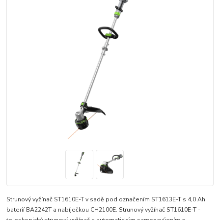
Strunový vyžínač ST1610E-T v sadě pod označením ST1613E-T s 4,0 Ah
baterií BA2242T a nabíječkou CH2100E. Strunový vyžínač ST1610E-T -