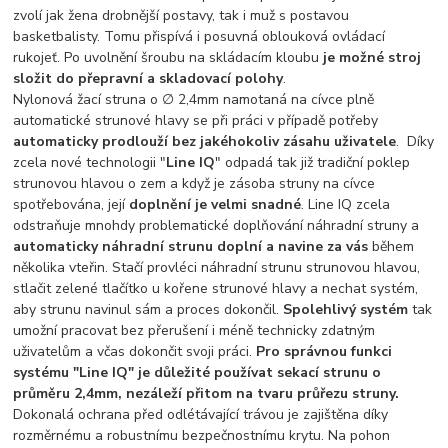
zvolí jak žena drobnější postavy, tak i muž s postavou
basketbalisty. Tomu přispívá i posuvná oblouková ovládací
rukojeť. Po uvolnění šroubu na skládacím kloubu
je možné stroj
složit do přepravní a skladovací polohy
.
Nylonová žací struna o ∅ 2,4mm namotaná na cívce plně
automatické strunové hlavy se při práci v případě potřeby
automaticky prodlouží bez jakéhokoliv zásahu uživatele
. Díky
zcela nové technologii "
Line IQ
" odpadá tak již tradiční poklep
strunovou hlavou o zem a když je zásoba struny na cívce
spotřebována, její
doplnění je velmi snadné
. Line IQ zcela
odstraňuje mnohdy problematické doplňování náhradní struny a
automaticky náhradní strunu doplní a navine za vás
během
několika vteřin. Stačí provléci náhradní strunu strunovou hlavou,
stlačit zelené tlačítko u kořene strunové hlavy a nechat systém,
aby strunu navinul sám a proces dokončil.
Spolehlivý systém
tak
umožní pracovat bez přerušení i méně technicky zdatným
uživatelům a včas dokončit svoji práci.
Pro správnou funkci
systému "Line IQ" je důležité používat sekací strunu o
průměru 2,4mm, nezáleží přitom na tvaru průřezu struny.
Dokonalá ochrana před odlétávající trávou je zajištěna díky
rozměrnému a robustnímu bezpečnostnímu krytu. Na pohon